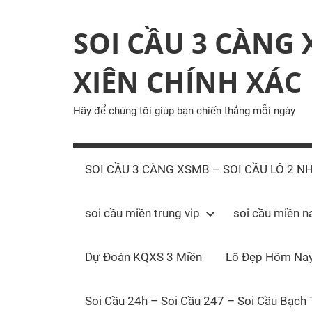
Skip
to
SOI CẦU 3 CÀNG 
content
XIÊN CHÍNH XÁC
Hãy để chúng tôi giúp bạn chiến thắng mỗi ngày
SOI CẦU 3 CÀNG XSMB – SOI CẦU LÔ 2 NH
soi cầu miền trung vip
soi cầu miền n
Dự Đoán KQXS 3 Miền
Lô Đẹp Hôm Na
Soi Cầu 24h – Soi Cầu 247 – Soi Cầu Bạc