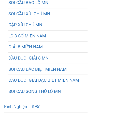
SOI CẦU BAO LÔ MN
SOI CẦU XÍU CHỦ MN
CẶP XÍU CHỦ MN
LÔ 3 SỐ MIỀN NAM
GIẢI 8 MIỀN NAM
ĐẦU ĐUÔI GIẢI 8 MN
SOI CẦU ĐẶC BIỆT MIỀN NAM
ĐẦU ĐUÔI GIẢI ĐẶC BIỆT MIỀN NAM
SOI CẦU SONG THỦ LÔ MN
Kinh Nghiệm Lô Đề