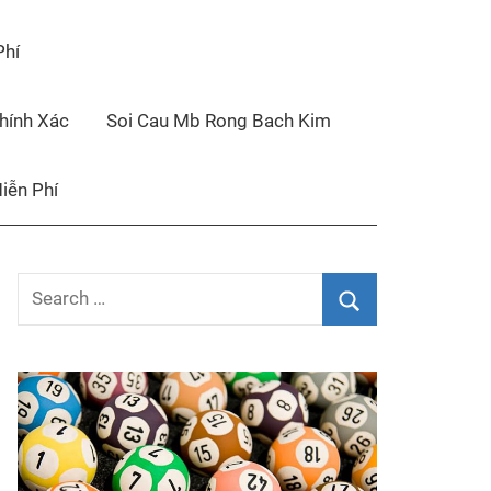
Phí
hính Xác
Soi Cau Mb Rong Bach Kim
iễn Phí
Search
for:
Search