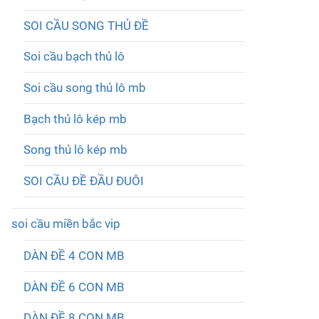
SOI CẦU SONG THỦ ĐỀ
Soi cầu bạch thủ lô
Soi cầu song thủ lô mb
Bạch thủ lô kép mb
Song thủ lô kép mb
SOI CẦU ĐỀ ĐẦU ĐUÔI
soi cầu miền bắc vip
DÀN ĐỀ 4 CON MB
DÀN ĐỀ 6 CON MB
DÀN ĐỀ 8 CON MB