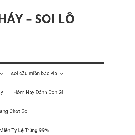
HÁY – SOI LÔ
soi cầu miền bắc vip
ay
Hôm Nay Đánh Con Gì
ang Chot So
 Miền Tỷ Lệ Trúng 99%