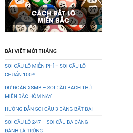
BÀI VIẾT MỚI THÁNG
SOI CẦU LÔ MIỄN PHÍ – SOI CẦU LÔ
CHUẨN 100%
DỰ ĐOÁN XSMB – SOI CẦU BẠCH THỦ
MIỀN BẮC HÔM NAY
HƯỚNG DẪN SOI CẦU 3 CÀNG BẤT BẠI
SOI CẦU LÔ 247 – SOI CẦU BA CÀNG
ĐÁNH LÀ TRÚNG