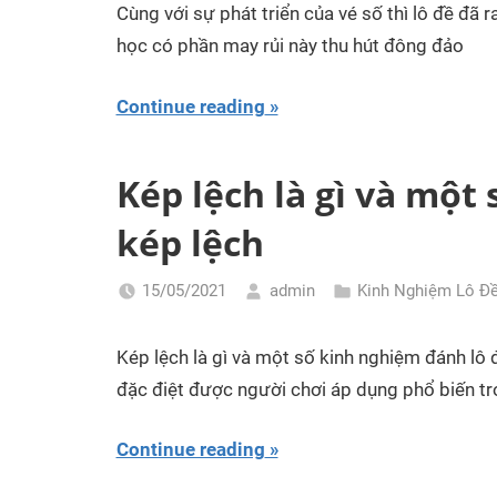
Cùng với sự phát triển của vé số thì lô đề đã r
học có phần may rủi này thu hút đông đảo
Continue reading
Kép lệch là gì và một
kép lệch
15/05/2021
admin
Kinh Nghiệm Lô Đ
Kép lệch là gì và một số kinh nghiệm đánh lô
đặc điệt được người chơi áp dụng phổ biến tr
Continue reading