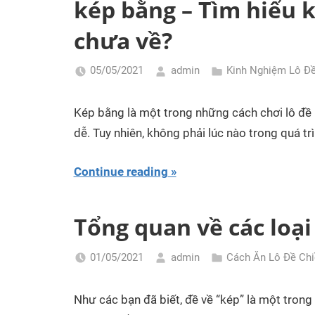
kép bằng – Tìm hiểu 
chưa về?
05/05/2021
admin
Kinh Nghiệm Lô Đ
Kép bằng là một trong những cách chơi lô đề 
dễ. Tuy nhiên, không phải lúc nào trong quá trì
Continue reading
Tổng quan về các loại
01/05/2021
admin
Cách Ăn Lô Đề Ch
Như các bạn đã biết, đề về “kép” là một trong