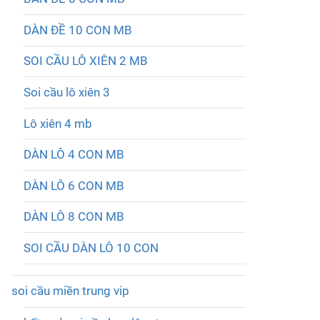
DÀN ĐỀ 10 CON MB
SOI CẦU LÔ XIÊN 2 MB
Soi cầu lô xiên 3
Lô xiên 4 mb
DÀN LÔ 4 CON MB
DÀN LÔ 6 CON MB
DÀN LÔ 8 CON MB
SOI CẦU DÀN LÔ 10 CON
soi cầu miền trung vip