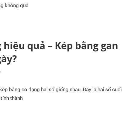
ằng không quá
 hiệu quả – Kép bằng gan
gày?
ề
kép bằng có dạng hai số giống nhau. Đây là hai số cuối
 tỉnh thành