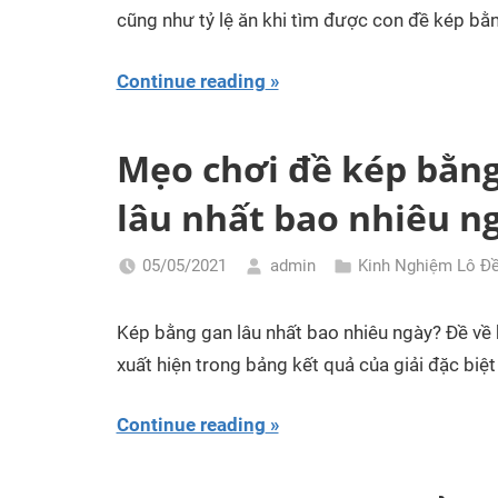
cũng như tỷ lệ ăn khi tìm được con đề kép b
Continue reading
Mẹo chơi đề kép bằng
lâu nhất bao nhiêu n
05/05/2021
admin
Kinh Nghiệm Lô Đ
Kép bằng gan lâu nhất bao nhiêu ngày? Đề về 
xuất hiện trong bảng kết quả của giải đặc biệt
Continue reading