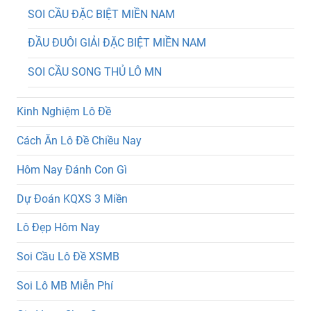
SOI CẦU ĐẶC BIỆT MIỀN NAM
ĐẦU ĐUÔI GIẢI ĐẶC BIỆT MIỀN NAM
SOI CẦU SONG THỦ LÔ MN
Kinh Nghiệm Lô Đề
Cách Ăn Lô Đề Chiều Nay
Hôm Nay Đánh Con Gì
Dự Đoán KQXS 3 Miền
Lô Đẹp Hôm Nay
Soi Cầu Lô Đề XSMB
Soi Lô MB Miễn Phí