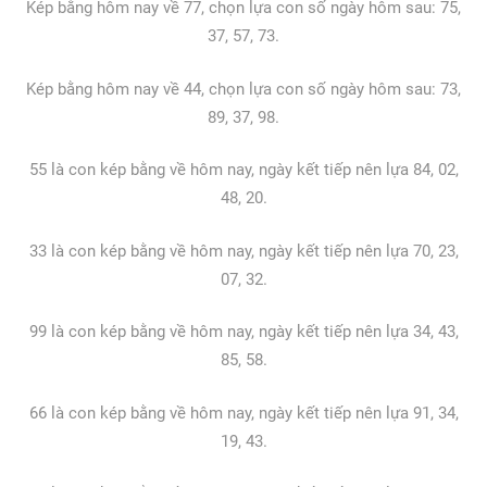
Kép bằng hôm nay về 77, chọn lựa con số ngày hôm sau: 75,
37, 57, 73.
Kép bằng hôm nay về 44, chọn lựa con số ngày hôm sau: 73,
89, 37, 98.
55 là con kép bằng về hôm nay, ngày kết tiếp nên lựa 84, 02,
48, 20.
33 là con kép bằng về hôm nay, ngày kết tiếp nên lựa 70, 23,
07, 32.
99 là con kép bằng về hôm nay, ngày kết tiếp nên lựa 34, 43,
85, 58.
66 là con kép bằng về hôm nay, ngày kết tiếp nên lựa 91, 34,
19, 43.