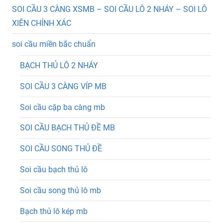
SOI CẦU 3 CÀNG XSMB – SOI CẦU LÔ 2 NHÁY – SOI LÔ
XIÊN CHÍNH XÁC
soi cầu miền bắc chuẩn
BẠCH THỦ LÔ 2 NHÁY
SOI CẦU 3 CÀNG VÍP MB
Soi cầu cặp ba càng mb
SOI CẦU BẠCH THỦ ĐỀ MB
SOI CẦU SONG THỦ ĐỀ
Soi cầu bạch thủ lô
Soi cầu song thủ lô mb
Bạch thủ lô kép mb