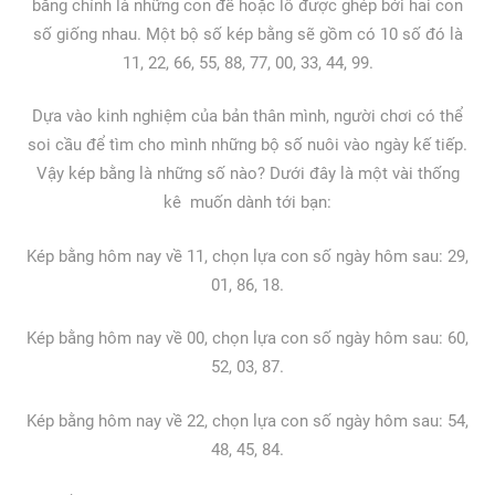
bằng chính là những con đề hoặc lô được ghép bởi hai con
số giống nhau. Một bộ số kép bằng sẽ gồm có 10 số đó là
11, 22, 66, 55, 88, 77, 00, 33, 44, 99.
Dựa vào kinh nghiệm của bản thân mình, người chơi có thể
soi cầu để tìm cho mình những bộ số nuôi vào ngày kế tiếp.
Vậy kép bằng là những số nào? Dưới đây là một vài thống
kê muốn dành tới bạn:
Kép bằng hôm nay về 11, chọn lựa con số ngày hôm sau: 29,
01, 86, 18.
Kép bằng hôm nay về 00, chọn lựa con số ngày hôm sau: 60,
52, 03, 87.
Kép bằng hôm nay về 22, chọn lựa con số ngày hôm sau: 54,
48, 45, 84.