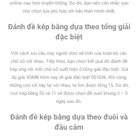
online cao hơn truyền thống. Do đó, bạn nên cân nhắc sao
cho chọn lựa phù hợp với bản thân mình nhất.
Đánh đề kép bằng dựa theo tổng giải
đặc biệt
Với cách soi cầu này, người chơi sẽ tính của toàn bộ các
chữ số với nhau. Tiếp theo, bạn chọn kết quả đó đánh đề
kép ứng với mỗi chữ số xuất hiện ở tổng giải đặc biệt. Giả
dụ giải XSMB hôm nay về giải đặc biệt 051036. Khi cộng
những con số này lại với nhau, ta tìm được tổng 15. Do đó,
con kép bằng 55 và 11 sẽ được chọn để nuôi khung 3 – 5
ngày sau đó.
Đánh đề kép bằng dựa theo đuôi và
đầu câm