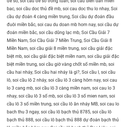
đề số, soi cầu đề số trong tuần, soi cau dien dan mien
bac, soi cầu doc thủ đề mb, soi cau doc thu lo nhay, Soi
cầu dự đoán 4 càng miền trung, Soi cầu dự đoán đầu
đuôi miền bắc, soi cau du doan mb hom nay, soi cầu dự
đoán miền bắc, soi cầu dũng lạc mb, Soi Cầu Giải 7
Miền Nam, Soi Cầu Giải 7 Miền Trung, Soi Cầu Giải 8
Miền Nam, soi cầu giải 8 miền trung, soi cầu giải đặc
biệt mb, soi cầu giải đặc biệt miền nam, soi cầu giải đặc
biệt miền trung, soi cầu giờ vàng chốt số miền mb, soi
cầu hai nháy, Soi cầu hai nháy là gì?, Soi cầu l, soi cầu
lô, soi cầu lô 2 nháy, soi cầu lô 3 càng hôm nay, soi cau
lo 3 cang mb, soi cầu lô 3 càng miền nam, soi cau lo 3
nhay, soi cầu lô 3 số mb, soi cầu lô 3 số mien nam, soi
cầu lô 3 số miền trung, soi cầu lô ăn nháy MB, soi cau lo
bach thu 3 ngay, soi cầu lô bạch thủ 8785, soi cầu lô
bạch thủ 888, soi cầu lô bạch thủ 888 dự đoán bạch thủ