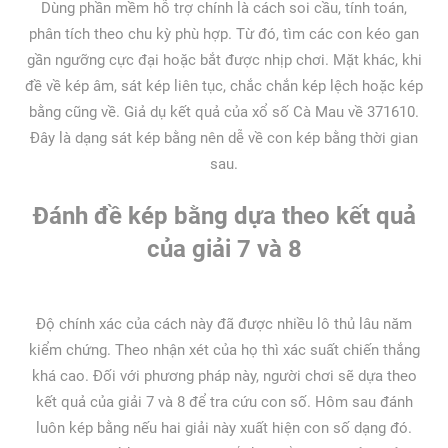
Dùng phần mềm hỗ trợ chính là cách soi cầu, tính toán,
phân tích theo chu kỳ phù hợp. Từ đó, tìm các con kéo gan
gần ngưỡng cực đại hoặc bắt được nhịp chơi. Mặt khác, khi
đề về kép âm, sát kép liên tục, chắc chắn kép lệch hoặc kép
bằng cũng về. Giả dụ kết quả của xổ số Cà Mau về 371610.
Đây là dạng sát kép bằng nên dễ về con kép bằng thời gian
sau.
Đánh đề kép bằng dựa theo kết quả
của giải 7 và 8
Độ chính xác của cách này đã được nhiều lô thủ lâu năm
kiểm chứng. Theo nhận xét của họ thì xác suất chiến thắng
khá cao. Đối với phương pháp này, người chơi sẽ dựa theo
kết quả của giải 7 và 8 để tra cứu con số. Hôm sau đánh
luôn kép bằng nếu hai giải này xuất hiện con số dạng đó.