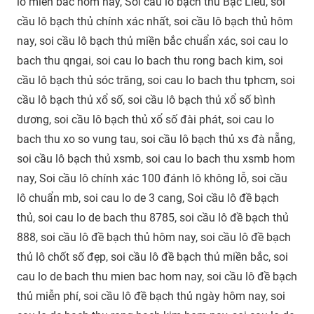
lô miền bắc hôm nay, Soi cầu lô bạch thủ Bạc Liêu, soi
cầu lô bạch thủ chính xác nhất, soi cầu lô bạch thủ hôm
nay, soi cầu lô bạch thủ miền bắc chuẩn xác, soi cau lo
bach thu qngai, soi cau lo bach thu rong bach kim, soi
cầu lô bạch thủ sóc trăng, soi cau lo bach thu tphcm, soi
cầu lô bạch thủ xổ số, soi cầu lô bạch thủ xổ số bình
dương, soi cầu lô bạch thủ xổ số đài phát, soi cau lo
bach thu xo so vung tau, soi cầu lô bạch thủ xs đà nẵng,
soi cầu lô bạch thủ xsmb, soi cau lo bach thu xsmb hom
nay, Soi cầu lô chính xác 100 đánh lô không lỗ, soi cầu
lô chuẩn mb, soi cau lo de 3 cang, Soi cầu lô đề bạch
thủ, soi cau lo de bach thu 8785, soi cầu lô đề bạch thủ
888, soi cầu lô đề bạch thủ hôm nay, soi cầu lô đề bạch
thủ lô chốt số đẹp, soi cầu lô đề bạch thủ miền bắc, soi
cau lo de bach thu mien bac hom nay, soi cầu lô đề bạch
thủ miễn phí, soi cầu lô đề bạch thủ ngày hôm nay, soi