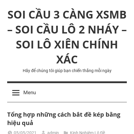
Skip
SOI CẦU 3 CÀNG XSMB
to
content
– SOI CẦU LÔ 2 NHÁY –
SOI LÔ XIÊN CHÍNH
XÁC
Hãy để chúng tôi giúp bạn chiến thắng mỗi ngày
Menu
Tổng hợp những cách bắt đề kép bằng
hiệu quả
05/05/2021
admin
Kinh Nghiệm Lô Đề