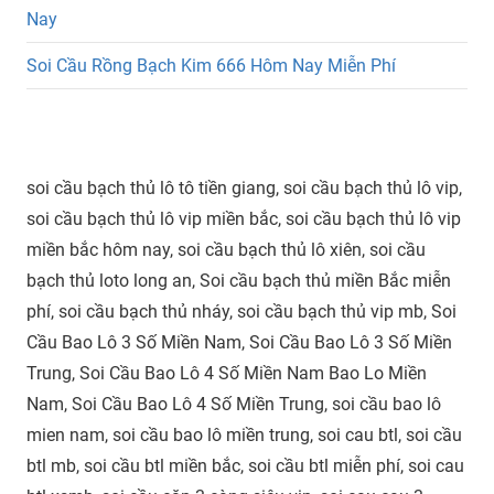
Nay
Soi Cầu Rồng Bạch Kim 666 Hôm Nay Miễn Phí
soi cầu bạch thủ lô tô tiền giang, soi cầu bạch thủ lô vip,
soi cầu bạch thủ lô vip miền bắc, soi cầu bạch thủ lô vip
miền bắc hôm nay, soi cầu bạch thủ lô xiên, soi cầu
bạch thủ loto long an, Soi cầu bạch thủ miền Bắc miễn
phí, soi cầu bạch thủ nháy, soi cầu bạch thủ vip mb, Soi
Cầu Bao Lô 3 Số Miền Nam, Soi Cầu Bao Lô 3 Số Miền
Trung, Soi Cầu Bao Lô 4 Số Miền Nam Bao Lo Miền
Nam, Soi Cầu Bao Lô 4 Số Miền Trung, soi cầu bao lô
mien nam, soi cầu bao lô miền trung, soi cau btl, soi cầu
btl mb, soi cầu btl miền bắc, soi cầu btl miễn phí, soi cau