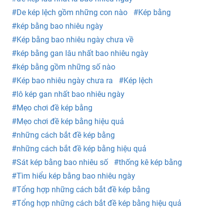
De kép lệch gồm những con nào
Kép bằng
kép bằng bao nhiêu ngày
Kép bằng bao nhiêu ngày chưa về
kép bằng gan lâu nhất bao nhiêu ngày
kép bằng gồm những số nào
Kép bao nhiêu ngày chưa ra
Kép lệch
lô kép gan nhất bao nhiêu ngày
Mẹo chơi đề kép bằng
Mẹo chơi đề kép bằng hiệu quả
những cách bắt đề kép bằng
những cách bắt đề kép bằng hiệu quả
Sát kép bằng bao nhiêu số
thống kê kép bằng
Tìm hiểu kép bằng bao nhiêu ngày
Tổng hợp những cách bắt đề kép bằng
Tổng hợp những cách bắt đề kép bằng hiệu quả