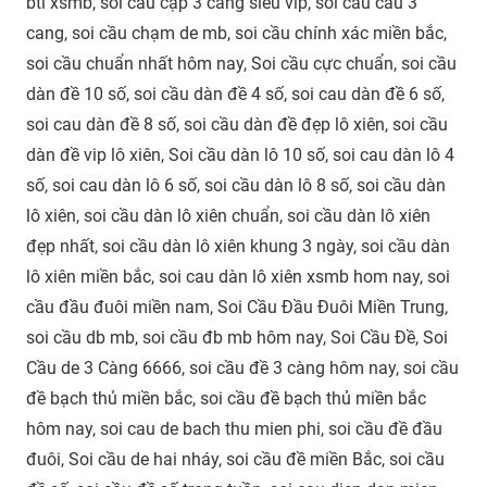
btl xsmb, soi cầu cặp 3 càng siêu vip, soi cau cau 3
cang, soi cầu chạm de mb, soi cầu chính xác miền bắc,
soi cầu chuẩn nhất hôm nay, Soi cầu cực chuẩn, soi cầu
dàn đề 10 số, soi cầu dàn đề 4 số, soi cau dàn đề 6 số,
soi cau dàn đề 8 số, soi cầu dàn đề đẹp lô xiên, soi cầu
dàn đề vip lô xiên, Soi cầu dàn lô 10 số, soi cau dàn lô 4
số, soi cau dàn lô 6 số, soi cầu dàn lô 8 số, soi cầu dàn
lô xiên, soi cầu dàn lô xiên chuẩn, soi cầu dàn lô xiên
đẹp nhất, soi cầu dàn lô xiên khung 3 ngày, soi cầu dàn
lô xiên miền bắc, soi cau dàn lô xiên xsmb hom nay, soi
cầu đầu đuôi miền nam, Soi Cầu Đầu Đuôi Miền Trung,
soi cầu db mb, soi cầu đb mb hôm nay, Soi Cầu Đề, Soi
Cầu de 3 Càng 6666, soi cầu đề 3 càng hôm nay, soi cầu
đề bạch thủ miền bắc, soi cầu đề bạch thủ miền bắc
hôm nay, soi cau de bach thu mien phi, soi cầu đề đầu
đuôi, Soi cầu de hai nháy, soi cầu đề miền Bắc, soi cầu