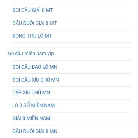
SOI CẦU GIẢI 8 MT
ĐẦU ĐUÔI GIẢI 8 MT
SONG THỦ LÔ MT
soi cầu miền nam vip
SOI CẦU BAO LÔ MN
SOI CẦU XÍU CHỦ MN
CẶP XÍU CHỦ MN
LÔ 3 SỐ MIỀN NAM
GIẢI 8 MIỀN NAM
ĐẦU ĐUÔI GIẢI 8 MN