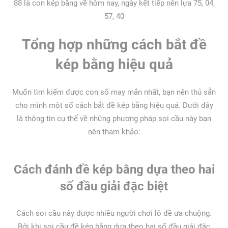
88 là con kép bằng về hôm nay, ngày kết tiếp nên lựa 75, 04,
57, 40
Tổng hợp những cách bắt đề
kép bằng hiệu quả
Muốn tìm kiếm được con số may mắn nhất, bạn nên thủ sẵn
cho mình một số cách bắt đề kép bằng hiệu quả. Dưới đây
là thông tin cụ thể về những phương pháp soi cầu này bạn
nên tham khảo:
Cách đánh đề kép bằng dựa theo hai
số đầu giải đặc biệt
Cách soi cầu này được nhiều người chơi lô đề ưa chuộng.
Bởi khi soi cầu đề kép bằng dựa theo hai số đầu giải đặc