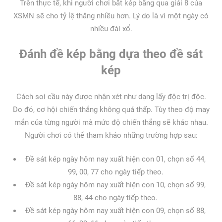
Trên thực tế, khi người chơi bắt kép bằng qua giải 8 của
XSMN sẽ cho tỷ lệ thắng nhiều hơn. Lý do là vì một ngày có
nhiều đài xổ.
Đánh đề kép bằng dựa theo đề sát
kép
Cách soi cầu này được nhận xét như dạng lấy độc trị độc.
Do đó, cơ hội chiến thắng không quá thấp. Tùy theo độ may
mắn của từng người mà mức độ chiến thắng sẽ khác nhau.
Người chơi có thể tham khảo những trường hợp sau:
Đề sát kép ngày hôm nay xuất hiện con 01, chọn số 44,
99, 00, 77 cho ngày tiếp theo.
Đề sát kép ngày hôm nay xuất hiện con 10, chọn số 99,
88, 44 cho ngày tiếp theo.
Đề sát kép ngày hôm nay xuất hiện con 09, chọn số 88,