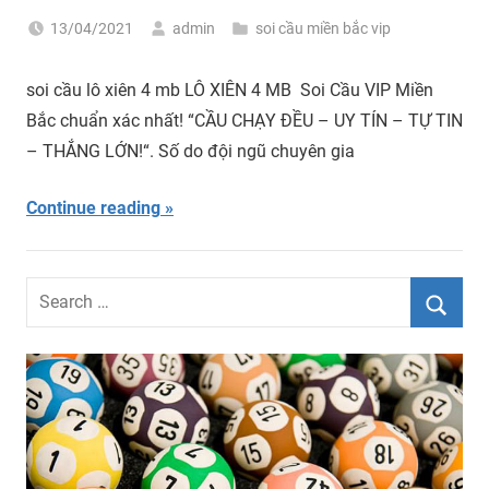
13/04/2021
admin
soi cầu miền bắc vip
soi cầu lô xiên 4 mb LÔ XIÊN 4 MB Soi Cầu VIP Miền
Bắc chuẩn xác nhất! “CẦU CHẠY ĐỀU – UY TÍN – TỰ TIN
– THẮNG LỚN!“. Số do đội ngũ chuyên gia
Continue reading
Search
for:
Searc