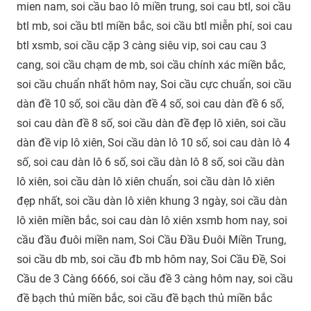
mien nam, soi cầu bao lô miền trung, soi cau btl, soi cầu
btl mb, soi cầu btl miền bắc, soi cầu btl miễn phí, soi cau
btl xsmb, soi cầu cặp 3 càng siêu vip, soi cau cau 3
cang, soi cầu chạm de mb, soi cầu chính xác miền bắc,
soi cầu chuẩn nhất hôm nay, Soi cầu cực chuẩn, soi cầu
dàn đề 10 số, soi cầu dàn đề 4 số, soi cau dàn đề 6 số,
soi cau dàn đề 8 số, soi cầu dàn đề đẹp lô xiên, soi cầu
dàn đề vip lô xiên, Soi cầu dàn lô 10 số, soi cau dàn lô 4
số, soi cau dàn lô 6 số, soi cầu dàn lô 8 số, soi cầu dàn
lô xiên, soi cầu dàn lô xiên chuẩn, soi cầu dàn lô xiên
đẹp nhất, soi cầu dàn lô xiên khung 3 ngày, soi cầu dàn
lô xiên miền bắc, soi cau dàn lô xiên xsmb hom nay, soi
cầu đầu đuôi miền nam, Soi Cầu Đầu Đuôi Miền Trung,
soi cầu db mb, soi cầu đb mb hôm nay, Soi Cầu Đề, Soi
Cầu de 3 Càng 6666, soi cầu đề 3 càng hôm nay, soi cầu
đề bạch thủ miền bắc, soi cầu đề bạch thủ miền bắc