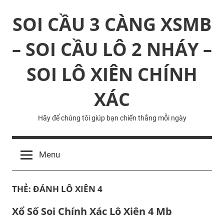
Skip
SOI CẦU 3 CÀNG XSMB
to
content
– SOI CẦU LÔ 2 NHÁY –
SOI LÔ XIÊN CHÍNH
XÁC
Hãy để chúng tôi giúp bạn chiến thắng mỗi ngày
Menu
THẺ:
ĐÁNH LÔ XIÊN 4
Xổ Số Soi Chính Xác Lô Xiên 4 Mb