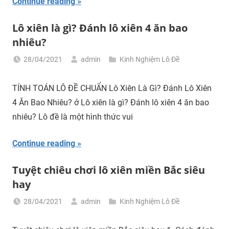
Continue reading
Lô xiên là gì? Đánh lô xiên 4 ăn bao
nhiêu?
28/04/2021
admin
Kinh Nghiệm Lô Đề
TÍNH TOÁN LÔ ĐỀ CHUẨN Lô Xiên Là Gì? Đánh Lô Xiên
4 Ăn Bao Nhiêu? ở Lô xiên là gì? Đánh lô xiên 4 ăn bao
nhiêu? Lô đề là một hình thức vui
Continue reading
Tuyệt chiêu chơi lô xiên miền Bắc siêu
hay
28/04/2021
admin
Kinh Nghiệm Lô Đề