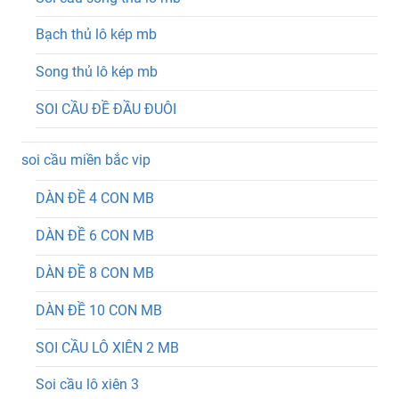
Bạch thủ lô kép mb
Song thủ lô kép mb
SOI CẦU ĐỀ ĐẦU ĐUÔI
soi cầu miền bắc vip
DÀN ĐỀ 4 CON MB
DÀN ĐỀ 6 CON MB
DÀN ĐỀ 8 CON MB
DÀN ĐỀ 10 CON MB
SOI CẦU LÔ XIÊN 2 MB
Soi cầu lô xiên 3