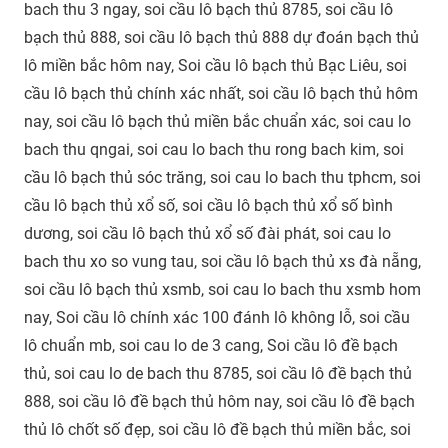
bach thu 3 ngay, soi cầu lô bạch thủ 8785, soi cầu lô
bạch thủ 888, soi cầu lô bạch thủ 888 dự đoán bạch thủ
lô miền bắc hôm nay, Soi cầu lô bạch thủ Bạc Liêu, soi
cầu lô bạch thủ chính xác nhất, soi cầu lô bạch thủ hôm
nay, soi cầu lô bạch thủ miền bắc chuẩn xác, soi cau lo
bach thu qngai, soi cau lo bach thu rong bach kim, soi
cầu lô bạch thủ sóc trăng, soi cau lo bach thu tphcm, soi
cầu lô bạch thủ xổ số, soi cầu lô bạch thủ xổ số bình
dương, soi cầu lô bạch thủ xổ số đài phát, soi cau lo
bach thu xo so vung tau, soi cầu lô bạch thủ xs đà nẵng,
soi cầu lô bạch thủ xsmb, soi cau lo bach thu xsmb hom
nay, Soi cầu lô chính xác 100 đánh lô không lỗ, soi cầu
lô chuẩn mb, soi cau lo de 3 cang, Soi cầu lô đề bạch
thủ, soi cau lo de bach thu 8785, soi cầu lô đề bạch thủ
888, soi cầu lô đề bạch thủ hôm nay, soi cầu lô đề bạch
thủ lô chốt số đẹp, soi cầu lô đề bạch thủ miền bắc, soi