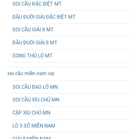
SOI CẦU ĐẶC BIỆT MT
ĐẦU ĐUÔI GIẢI ĐẶC BIỆT MT
SOI CẦU GIẢI 8 MT
ĐẦU ĐUÔI GIẢI 8 MT
SONG THỦ LÔ MT
soi cầu miền nam vip
SOI CẦU BAO LÔ MN
SOI CẦU XÍU CHỦ MN
CẶP XÍU CHỦ MN
LÔ 3 SỐ MIỀN NAM
GIẢI 8 MIỀN NAM