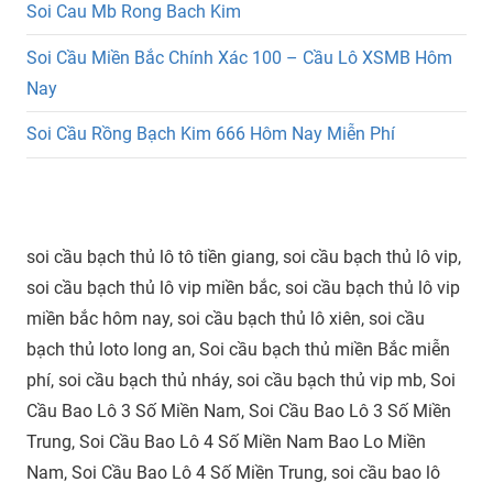
Soi Cau Mb Rong Bach Kim
Soi Cầu Miền Bắc Chính Xác 100 – Cầu Lô XSMB Hôm
Nay
Soi Cầu Rồng Bạch Kim 666 Hôm Nay Miễn Phí
soi cầu bạch thủ lô tô tiền giang, soi cầu bạch thủ lô vip,
soi cầu bạch thủ lô vip miền bắc, soi cầu bạch thủ lô vip
miền bắc hôm nay, soi cầu bạch thủ lô xiên, soi cầu
bạch thủ loto long an, Soi cầu bạch thủ miền Bắc miễn
phí, soi cầu bạch thủ nháy, soi cầu bạch thủ vip mb, Soi
Cầu Bao Lô 3 Số Miền Nam, Soi Cầu Bao Lô 3 Số Miền
Trung, Soi Cầu Bao Lô 4 Số Miền Nam Bao Lo Miền
Nam, Soi Cầu Bao Lô 4 Số Miền Trung, soi cầu bao lô