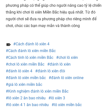
phương pháp có thể giúp cho người nâng cao tỷ lệ chiến
thắng khi chơi lô xiên Miền Bắc hiệu quả nhất. Từ đó
người chơi sẽ đưa ra phương pháp cho riêng mình để
chơi, chúc các bạn may mắn và thành công
Cách đánh lô xiên 4
Cách đánh lô xiên miền Bắc
Cách tính lô xiên miền Bắc
chơi lô xiên
chơi lô xiên miền Bắc
đánh lô xiên
đánh lô xiên 4
đánh lô xiên đôi
đánh lô xiên miền bắc
đánh lô xiên online
giá lô xiên miền bắc
Kinh nghiệm đánh lô xiên miền Bắc
lô xiên 2 ăn bao nhiêu
lô xiên 3
lô xiên 4 1 ăn bao nhiêu
lô xiên miền bắc