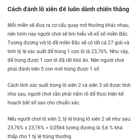
Cách đánh lô xiên để luôn dành chiến thắng
Mỗi miền sẽ đưa ra cơ cấu quay mở thưởng khác nhau,
nên hôm nay người chơi sẽ tìm hiểu về xổ số miền Bắc.
Tương đương với lô đề miền Bắc sẽ có tất cả 27 giải và
tính tỷ lệ xác suất để trúng 1 con lô là 23,76%. Như vậy,
để trúng được 1 con lô đã rất khó ăn. Nên người chơi
phải đánh trên 5 con mới trúng được 1 số
Cách tính xác suất trúng lô xiên 2 và xiên 3 sẽ được tính
như sau, người chơi cần phải nắm rõ để thực hiện kế
hoạch bắt số sao cho chuẩn xác.
Nếu người chơi lô xiên 2, tỷ lệ trúng lô xiên 2 sẽ như sau:
23,76% x 23,76% = 0,0564 tương đương là 5,6 % khá
thấp cho 1 tỷ lệ trúng thưởng