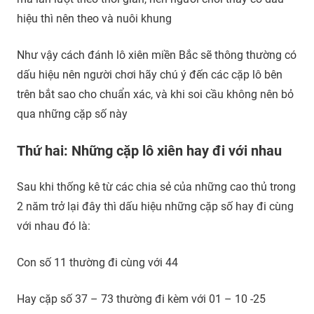
hiệu thì nên theo và nuôi khung
Như vậy cách đánh lô xiên miền Bắc sẽ thông thường có
dấu hiệu nên người chơi hãy chú ý đến các cặp lô bên
trên bắt sao cho chuẩn xác, và khi soi cầu không nên bỏ
qua những cặp số này
Thứ hai: Những cặp lô xiên hay đi với nhau
Sau khi thống kê từ các chia sẻ của những cao thủ trong
2 năm trở lại đây thì dấu hiệu những cặp số hay đi cùng
với nhau đó là:
Con số 11 thường đi cùng với 44
Hay cặp số 37 – 73 thường đi kèm với 01 – 10 -25