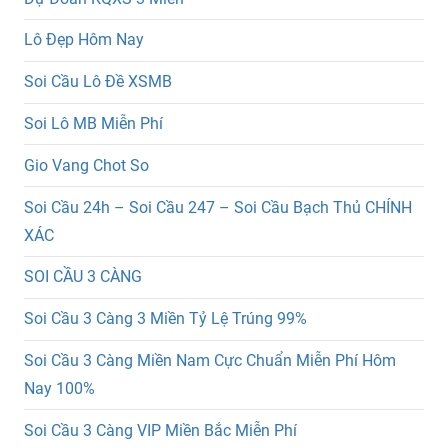
Lô Đẹp Hôm Nay
Soi Cầu Lô Đề XSMB
Soi Lô MB Miễn Phí
Gio Vang Chot So
Soi Cầu 24h – Soi Cầu 247 – Soi Cầu Bạch Thủ CHÍNH
XÁC
SOI CẦU 3 CÀNG
Soi Cầu 3 Càng 3 Miền Tỷ Lệ Trúng 99%
Soi Cầu 3 Càng Miền Nam Cực Chuẩn Miễn Phí Hôm
Nay 100%
Soi Cầu 3 Càng VIP Miền Bắc Miễn Phí