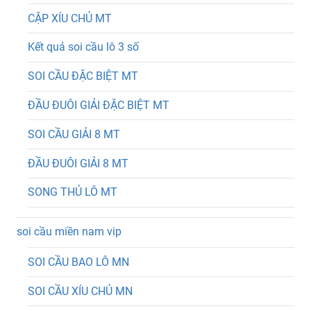
CẶP XÍU CHỦ MT
Kết quả soi cầu lô 3 số
SOI CẦU ĐẶC BIỆT MT
ĐẦU ĐUÔI GIẢI ĐẶC BIỆT MT
SOI CẦU GIẢI 8 MT
ĐẦU ĐUÔI GIẢI 8 MT
SONG THỦ LÔ MT
soi cầu miền nam vip
SOI CẦU BAO LÔ MN
SOI CẦU XÍU CHỦ MN