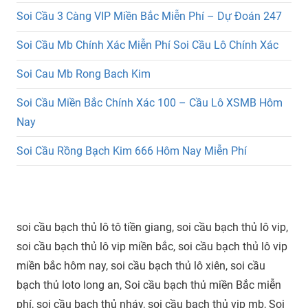
Soi Cầu 3 Càng VIP Miền Bắc Miễn Phí – Dự Đoán 247
Soi Cầu Mb Chính Xác Miễn Phí Soi Cầu Lô Chính Xác
Soi Cau Mb Rong Bach Kim
Soi Cầu Miền Bắc Chính Xác 100 – Cầu Lô XSMB Hôm
Nay
Soi Cầu Rồng Bạch Kim 666 Hôm Nay Miễn Phí
soi cầu bạch thủ lô tô tiền giang, soi cầu bạch thủ lô vip,
soi cầu bạch thủ lô vip miền bắc, soi cầu bạch thủ lô vip
miền bắc hôm nay, soi cầu bạch thủ lô xiên, soi cầu
bạch thủ loto long an, Soi cầu bạch thủ miền Bắc miễn
phí, soi cầu bạch thủ nháy, soi cầu bạch thủ vip mb, Soi