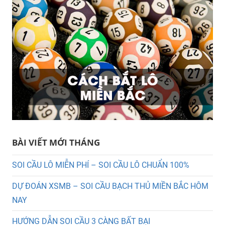
BÀI VIẾT MỚI THÁNG
SOI CẦU LÔ MIỄN PHÍ – SOI CẦU LÔ CHUẨN 100%
DỰ ĐOÁN XSMB – SOI CẦU BẠCH THỦ MIỀN BẮC HÔM
NAY
HƯỚNG DẪN SOI CẦU 3 CÀNG BẤT BẠI