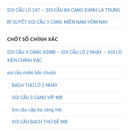
SOI CẦU LÔ 247 – SOI CẦU BA CÀNG ĐÁNH LÀ TRÚNG
BÍ QUYẾT SOI CẦU 3 CÀNG MIỀN NAM HÔM NAY
CHỐT SỐ CHÍNH XÁC
SOI CẦU 3 CÀNG XSMB – SOI CẦU LÔ 2 NHÁY – SOI LÔ
XIÊN CHÍNH XÁC
soi cầu miền bắc chuẩn
BẠCH THỦ LÔ 2 NHÁY
SOI CẦU 3 CÀNG VÍP MB
Soi cầu cặp ba càng mb
SOI CẦU BẠCH THỦ ĐỀ MB