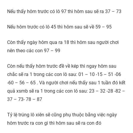
Nếu thấy hôm trước có lô 97 thì hôm sau sẽ ra 37 – 73
Nếu hôm trước có lô 45 thì hôm sau sẽ về 59 – 95
Còn thấy ngày hôm qua ra 18 thì hôm sau người chơi
nên theo các con 97 – 99
Còn nếu thấy hôm trước đề về kép thì ngay hôm sau
chắc sẽ ra 1 trong các con lô sau: 01 – 10 -15 – 51 -06
-60 – 56 – 65 . Và người chơi nếu thấy sau 1 tuần đó kết
quả xsmb sẽ ra 1 trong các con lô sau: 23 – 32 -28 -82 –
37 – 73- 78 – 87
Tỷ lệ trúng lô xiên sẽ cũng phụ thuộc bằng việc ngày
hôm trước ra con gì thì hôm sau sẽ ra con đó