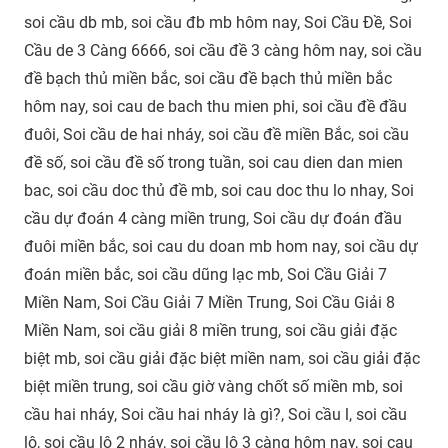
soi cầu db mb, soi cầu đb mb hôm nay, Soi Cầu Đề, Soi
Cầu de 3 Càng 6666, soi cầu đề 3 càng hôm nay, soi cầu
đề bạch thủ miền bắc, soi cầu đề bạch thủ miền bắc
hôm nay, soi cau de bach thu mien phi, soi cầu đề đầu
đuôi, Soi cầu de hai nháy, soi cầu đề miền Bắc, soi cầu
đề số, soi cầu đề số trong tuần, soi cau dien dan mien
bac, soi cầu doc thủ đề mb, soi cau doc thu lo nhay, Soi
cầu dự đoán 4 càng miền trung, Soi cầu dự đoán đầu
đuôi miền bắc, soi cau du doan mb hom nay, soi cầu dự
đoán miền bắc, soi cầu dũng lạc mb, Soi Cầu Giải 7
Miền Nam, Soi Cầu Giải 7 Miền Trung, Soi Cầu Giải 8
Miền Nam, soi cầu giải 8 miền trung, soi cầu giải đặc
biệt mb, soi cầu giải đặc biệt miền nam, soi cầu giải đặc
biệt miền trung, soi cầu giờ vàng chốt số miền mb, soi
cầu hai nháy, Soi cầu hai nháy là gì?, Soi cầu l, soi cầu
lô, soi cầu lô 2 nháy, soi cầu lô 3 càng hôm nay, soi cau