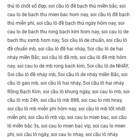
thủ lô chốt số đẹp, soi cầu lô đề bạch thủ miền bắc, soi
cau lo de bach thu mien bac hom nay, soi cầu lô đề bạch
thủ miễn phí, soi cầu lô đề bạch thủ ngày hôm nay, soi
cau lo de bach thu rong bach kim hom nay, soi cau lo de
bach thu xsmb hom nay, Soi cầu lô de chuẩn, soi cầu lô
đề chuẩn mb, soi cầu lô đề hai nháy, Soi cầu lô de hai
nháy miền Bắc, soi cầu lô đề mb, soi cầu lô đề mb hôm
nay, soi cau lo de mb rong bach kim, Soi cầu lô de NHÁY,
Soi cầu lô đề nháy mb, Soi cầu lô de nháy miền Bắc, soi
cầu lô gan mb, soi cầu lô hai nháy, Soi cầu lô hai nháy
Rồng Bạch Kim, soi cầu lô khung ngày, soi cau lo mb, soi
cầu lô mb 24h, soi cầu lô mb 888, soi cau lo mb hnay,
soi cầu lô mb miễn phí hôm nay, soi cầu lô mb tốt nhất
miễn phí, soi cầu lô mb vip, soi cau lo mien bac, soi cầu
lô miền bắc 3s, soi cau lo mien bac vip, soi cau lo mien
phi, soi cầu lô ngày, soi cau lo nhay, soi cầu lô nháy