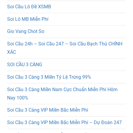
Soi Cầu Lô Đề XSMB
Soi Lô MB Miễn Phí
Gio Vang Chot So
Soi Cầu 24h – Soi Cầu 247 – Soi Cầu Bạch Thủ CHÍNH
XÁC
SOI CẦU 3 CÀNG
Soi Cầu 3 Càng 3 Miền Tỷ Lệ Trúng 99%
Soi Cầu 3 Càng Miền Nam Cực Chuẩn Miễn Phí Hôm
Nay 100%
Soi Cầu 3 Càng VIP Miền Bắc Miễn Phí
Soi Cầu 3 Càng VIP Miền Bắc Miễn Phí – Dự Đoán 247