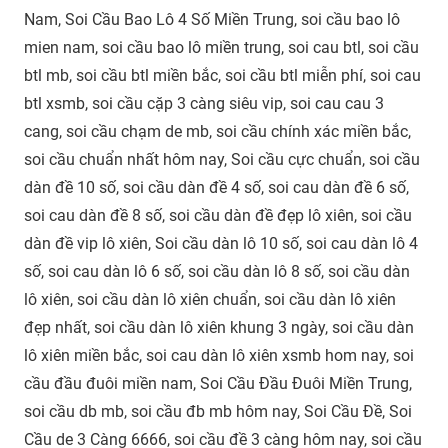
Nam, Soi Cầu Bao Lô 4 Số Miền Trung, soi cầu bao lô
mien nam, soi cầu bao lô miền trung, soi cau btl, soi cầu
btl mb, soi cầu btl miền bắc, soi cầu btl miễn phí, soi cau
btl xsmb, soi cầu cặp 3 càng siêu vip, soi cau cau 3
cang, soi cầu chạm de mb, soi cầu chính xác miền bắc,
soi cầu chuẩn nhất hôm nay, Soi cầu cực chuẩn, soi cầu
dàn đề 10 số, soi cầu dàn đề 4 số, soi cau dàn đề 6 số,
soi cau dàn đề 8 số, soi cầu dàn đề đẹp lô xiên, soi cầu
dàn đề vip lô xiên, Soi cầu dàn lô 10 số, soi cau dàn lô 4
số, soi cau dàn lô 6 số, soi cầu dàn lô 8 số, soi cầu dàn
lô xiên, soi cầu dàn lô xiên chuẩn, soi cầu dàn lô xiên
đẹp nhất, soi cầu dàn lô xiên khung 3 ngày, soi cầu dàn
lô xiên miền bắc, soi cau dàn lô xiên xsmb hom nay, soi
cầu đầu đuôi miền nam, Soi Cầu Đầu Đuôi Miền Trung,
soi cầu db mb, soi cầu đb mb hôm nay, Soi Cầu Đề, Soi
Cầu de 3 Càng 6666, soi cầu đề 3 càng hôm nay, soi cầu