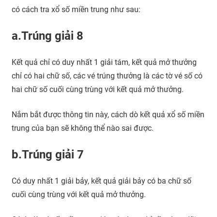
có cách tra xổ số miền trung như sau:
a.Trúng giải 8
Kết quả chỉ có duy nhất 1 giải tám, kết quả mở thưởng
chỉ có hai chữ số, các vé trúng thưởng là các tờ vé số có
hai chữ số cuối cùng trùng với kết quả mở thưởng.
Nắm bắt được thông tin này, cách dò kết quả xổ số miền
trung của bạn sẽ không thể nào sai được.
b.Trúng giải 7
Có duy nhất 1 giải bảy, kết quả giải bảy có ba chữ số
cuối cùng trùng với kết quả mở thưởng.