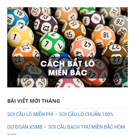
Searc
BÀI VIẾT MỚI THÁNG
SOI CẦU LÔ MIỄN PHÍ – SOI CẦU LÔ CHUẨN 100%
DỰ ĐOÁN XSMB – SOI CẦU BẠCH THỦ MIỀN BẮC HÔM