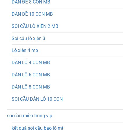
DÀN ĐỀ 8 CON MB
DÀN ĐỀ 10 CON MB
SOI CẦU LÔ XIÊN 2 MB
Soi cầu lô xiên 3
Lô xiên 4 mb
DÀN LÔ 4 CON MB
DÀN LÔ 6 CON MB
DÀN LÔ 8 CON MB
SOI CẦU DÀN LÔ 10 CON
soi cầu miền trung vip
kết quả soi cầu bao lô mt