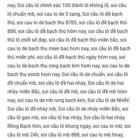
nay, Soi cầu lô chính xác 100 đánh lô không lỗ, soi cầu
lô chuẩn mb, soi cau lo de 3 cang, Soi cầu lô đề bạch
thủ, soi cau lo de bach thu 8785, soi cầu lô đề bạch thủ
888, soi cầu lô đề bạch thủ hôm nay, soi cầu lô đề bạch
thủ lô chốt số đẹp, soi cầu lô đề bạch thủ miền bắc, soi
cau lo de bach thu mien bac hom nay, soi cầu lô đề bạch
thủ miễn phí, soi cầu lô đề bạch thủ ngày hôm nay, soi
cau lo de bach thu rong bach kim hom nay, soi cau lo de
bach thu xsmb hom nay, Soi cầu lô de chuẩn, soi cầu lô
đề chuẩn mb, soi cầu lô đề hai nháy, Soi cầu lô de hai
nháy miền Bắc, soi cầu lô đề mb, soi cầu lô đề mb hôm
nay, soi cau lo de mb rong bach kim, Soi cầu lô de NHÁY,
Soi cầu lô đề nháy mb, Soi cầu lô de nháy miền Bắc, soi
cầu lô gan mb, soi cầu lô hai nháy, Soi cầu lô hai nháy
Rồng Bạch Kim, soi cầu lô khung ngày, soi cau lo mb, soi
cầu lô mb 24h, soi cầu lô mb 888, soi cau lo mb hnay,