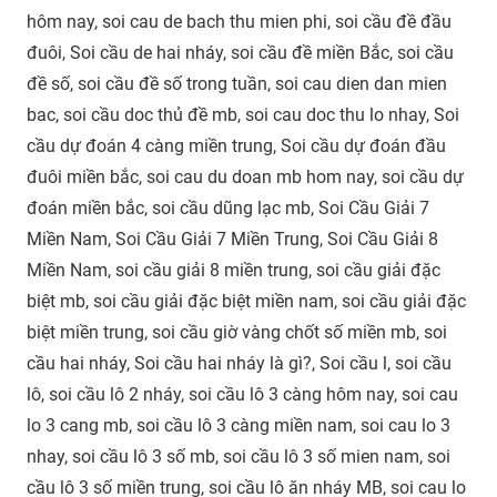
hôm nay, soi cau de bach thu mien phi, soi cầu đề đầu
đuôi, Soi cầu de hai nháy, soi cầu đề miền Bắc, soi cầu
đề số, soi cầu đề số trong tuần, soi cau dien dan mien
bac, soi cầu doc thủ đề mb, soi cau doc thu lo nhay, Soi
cầu dự đoán 4 càng miền trung, Soi cầu dự đoán đầu
đuôi miền bắc, soi cau du doan mb hom nay, soi cầu dự
đoán miền bắc, soi cầu dũng lạc mb, Soi Cầu Giải 7
Miền Nam, Soi Cầu Giải 7 Miền Trung, Soi Cầu Giải 8
Miền Nam, soi cầu giải 8 miền trung, soi cầu giải đặc
biệt mb, soi cầu giải đặc biệt miền nam, soi cầu giải đặc
biệt miền trung, soi cầu giờ vàng chốt số miền mb, soi
cầu hai nháy, Soi cầu hai nháy là gì?, Soi cầu l, soi cầu
lô, soi cầu lô 2 nháy, soi cầu lô 3 càng hôm nay, soi cau
lo 3 cang mb, soi cầu lô 3 càng miền nam, soi cau lo 3
nhay, soi cầu lô 3 số mb, soi cầu lô 3 số mien nam, soi
cầu lô 3 số miền trung, soi cầu lô ăn nháy MB, soi cau lo