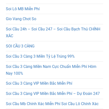
Soi Lô MB Miễn Phí
Gio Vang Chot So
Soi Cầu 24h – Soi Cầu 247 – Soi Cầu Bạch Thủ CHÍNH
XÁC
SOI CẦU 3 CÀNG
Soi Cầu 3 Càng 3 Miền Tỷ Lệ Trúng 99%
Soi Cầu 3 Càng Miền Nam Cực Chuẩn Miễn Phí Hôm
Nay 100%
Soi Cầu 3 Càng VIP Miền Bắc Miễn Phí
Soi Cầu 3 Càng VIP Miền Bắc Miễn Phí – Dự Đoán 247
Soi Cầu Mb Chính Xác Miễn Phí Soi Cầu Lô Chính Xác