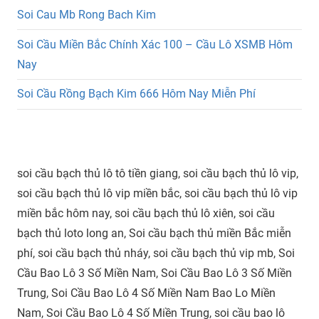
Soi Cau Mb Rong Bach Kim
Soi Cầu Miền Bắc Chính Xác 100 – Cầu Lô XSMB Hôm
Nay
Soi Cầu Rồng Bạch Kim 666 Hôm Nay Miễn Phí
soi cầu bạch thủ lô tô tiền giang, soi cầu bạch thủ lô vip,
soi cầu bạch thủ lô vip miền bắc, soi cầu bạch thủ lô vip
miền bắc hôm nay, soi cầu bạch thủ lô xiên, soi cầu
bạch thủ loto long an, Soi cầu bạch thủ miền Bắc miễn
phí, soi cầu bạch thủ nháy, soi cầu bạch thủ vip mb, Soi
Cầu Bao Lô 3 Số Miền Nam, Soi Cầu Bao Lô 3 Số Miền
Trung, Soi Cầu Bao Lô 4 Số Miền Nam Bao Lo Miền
Nam, Soi Cầu Bao Lô 4 Số Miền Trung, soi cầu bao lô