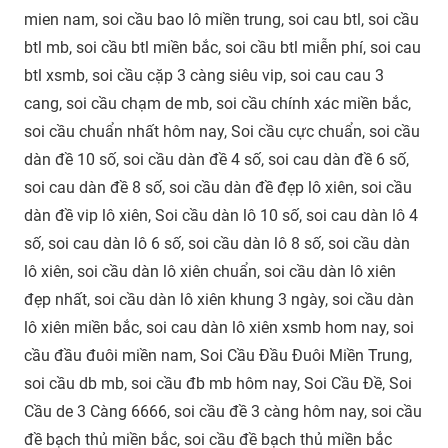
mien nam, soi cầu bao lô miền trung, soi cau btl, soi cầu
btl mb, soi cầu btl miền bắc, soi cầu btl miễn phí, soi cau
btl xsmb, soi cầu cặp 3 càng siêu vip, soi cau cau 3
cang, soi cầu chạm de mb, soi cầu chính xác miền bắc,
soi cầu chuẩn nhất hôm nay, Soi cầu cực chuẩn, soi cầu
dàn đề 10 số, soi cầu dàn đề 4 số, soi cau dàn đề 6 số,
soi cau dàn đề 8 số, soi cầu dàn đề đẹp lô xiên, soi cầu
dàn đề vip lô xiên, Soi cầu dàn lô 10 số, soi cau dàn lô 4
số, soi cau dàn lô 6 số, soi cầu dàn lô 8 số, soi cầu dàn
lô xiên, soi cầu dàn lô xiên chuẩn, soi cầu dàn lô xiên
đẹp nhất, soi cầu dàn lô xiên khung 3 ngày, soi cầu dàn
lô xiên miền bắc, soi cau dàn lô xiên xsmb hom nay, soi
cầu đầu đuôi miền nam, Soi Cầu Đầu Đuôi Miền Trung,
soi cầu db mb, soi cầu đb mb hôm nay, Soi Cầu Đề, Soi
Cầu de 3 Càng 6666, soi cầu đề 3 càng hôm nay, soi cầu
đề bạch thủ miền bắc, soi cầu đề bạch thủ miền bắc