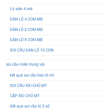
Lô xiên 4 mb
DÀN LÔ 4 CON MB
DÀN LÔ 6 CON MB
DÀN LÔ 8 CON MB
SOI CẦU DÀN LÔ 10 CON
soi cầu miền trung vip
kết quả soi cầu bao lô mt
SOI CẦU XÍU CHỦ MT
CẶP XÍU CHỦ MT
Kết quả soi cầu lô 3 số