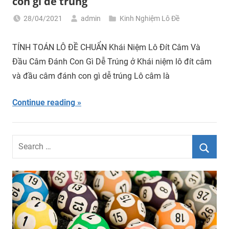
con gì dễ trúng
28/04/2021
admin
Kinh Nghiệm Lô Đề
TÍNH TOÁN LÔ ĐỀ CHUẨN Khái Niệm Lô Đít Câm Và
Đầu Câm Đánh Con Gì Dễ Trúng ở Khái niệm lô đít câm
và đầu câm đánh con gì dễ trúng Lô câm là
Continue reading
Search
for:
Searc