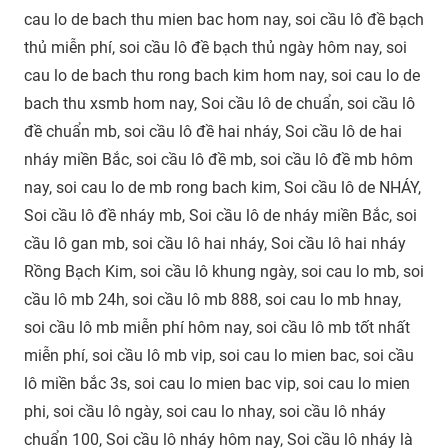
cau lo de bach thu mien bac hom nay, soi cầu lô đề bạch
thủ miễn phí, soi cầu lô đề bạch thủ ngày hôm nay, soi
cau lo de bach thu rong bach kim hom nay, soi cau lo de
bach thu xsmb hom nay, Soi cầu lô de chuẩn, soi cầu lô
đề chuẩn mb, soi cầu lô đề hai nháy, Soi cầu lô de hai
nháy miền Bắc, soi cầu lô đề mb, soi cầu lô đề mb hôm
nay, soi cau lo de mb rong bach kim, Soi cầu lô de NHÁY,
Soi cầu lô đề nháy mb, Soi cầu lô de nháy miền Bắc, soi
cầu lô gan mb, soi cầu lô hai nháy, Soi cầu lô hai nháy
Rồng Bạch Kim, soi cầu lô khung ngày, soi cau lo mb, soi
cầu lô mb 24h, soi cầu lô mb 888, soi cau lo mb hnay,
soi cầu lô mb miễn phí hôm nay, soi cầu lô mb tốt nhất
miễn phí, soi cầu lô mb vip, soi cau lo mien bac, soi cầu
lô miền bắc 3s, soi cau lo mien bac vip, soi cau lo mien
phi, soi cầu lô ngày, soi cau lo nhay, soi cầu lô nháy
chuẩn 100, Soi cầu lô nháy hôm nay, Soi cầu lô nháy là