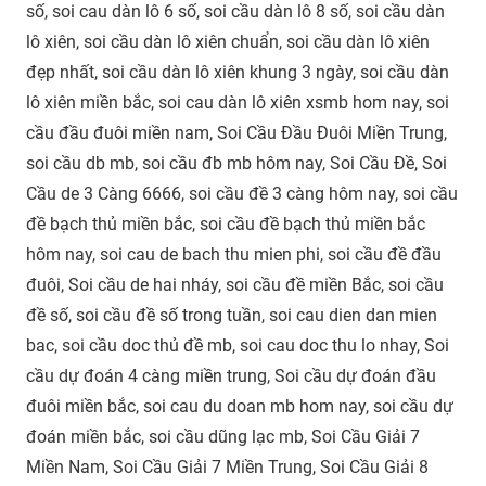
số, soi cau dàn lô 6 số, soi cầu dàn lô 8 số, soi cầu dàn
lô xiên, soi cầu dàn lô xiên chuẩn, soi cầu dàn lô xiên
đẹp nhất, soi cầu dàn lô xiên khung 3 ngày, soi cầu dàn
lô xiên miền bắc, soi cau dàn lô xiên xsmb hom nay, soi
cầu đầu đuôi miền nam, Soi Cầu Đầu Đuôi Miền Trung,
soi cầu db mb, soi cầu đb mb hôm nay, Soi Cầu Đề, Soi
Cầu de 3 Càng 6666, soi cầu đề 3 càng hôm nay, soi cầu
đề bạch thủ miền bắc, soi cầu đề bạch thủ miền bắc
hôm nay, soi cau de bach thu mien phi, soi cầu đề đầu
đuôi, Soi cầu de hai nháy, soi cầu đề miền Bắc, soi cầu
đề số, soi cầu đề số trong tuần, soi cau dien dan mien
bac, soi cầu doc thủ đề mb, soi cau doc thu lo nhay, Soi
cầu dự đoán 4 càng miền trung, Soi cầu dự đoán đầu
đuôi miền bắc, soi cau du doan mb hom nay, soi cầu dự
đoán miền bắc, soi cầu dũng lạc mb, Soi Cầu Giải 7
Miền Nam, Soi Cầu Giải 7 Miền Trung, Soi Cầu Giải 8