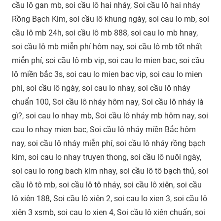
cầu lô gan mb, soi cầu lô hai nháy, Soi cầu lô hai nháy
Rồng Bạch Kim, soi cầu lô khung ngày, soi cau lo mb, soi
cầu lô mb 24h, soi cầu lô mb 888, soi cau lo mb hnay,
soi cầu lô mb miễn phí hôm nay, soi cầu lô mb tốt nhất
miễn phí, soi cầu lô mb vip, soi cau lo mien bac, soi cầu
lô miền bắc 3s, soi cau lo mien bac vip, soi cau lo mien
phi, soi cầu lô ngày, soi cau lo nhay, soi cầu lô nháy
chuẩn 100, Soi cầu lô nháy hôm nay, Soi cầu lô nháy là
gì?, soi cau lo nhay mb, Soi cầu lô nháy mb hôm nay, soi
cau lo nhay mien bac, Soi cầu lô nháy miền Bắc hôm
nay, soi cầu lô nháy miễn phí, soi cầu lô nháy rồng bạch
kim, soi cau lo nhay truyen thong, soi cầu lô nuôi ngày,
soi cau lo rong bach kim nhay, soi cầu lô tô bạch thủ, soi
cầu lô tô mb, soi cầu lô tô nháy, soi cầu lô xiên, soi cầu
lô xiên 188, Soi cầu lô xiên 2, soi cau lo xien 3, soi cầu lô
xiên 3 xsmb, soi cau lo xien 4, Soi cầu lô xiên chuẩn, soi