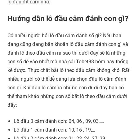
lô đầu đít câm nha:
Hướng dẫn lô đầu câm đánh con gì?
Có nhiều người hỏi lô đầu câm đánh số gì? Nếu bạn
đang cũng đang băn khoăn lô đầu câm đánh con gì và
đánh lô theo đầu câm ra sao thì dưới đây sẽ là những
con số dễ vào nhất mà nhà cái Tobet88 hôm nay thống
kê được. Thực chất bắt lô theo đầu câm không khó. Rất
nhiều người có thể dễ dàng lựa chọn đầu lô câm đánh
con gì. Khi đầu lô câm ra những con dưới đây bạn có
thể tham khảo những con số bắt lô theo đầu câm dưới
đây:
Lô đầu 0 câm đánh con: 04, 06 , 09, 03,….
Lô đầu 1 câm đánh con: 10, 16 , 19,…
Lô đầu 2 câm đánh con: 21, 23, 24, 27, 29,…