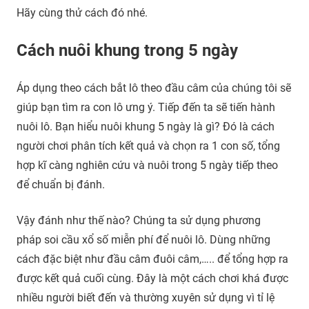
Hãy cùng thử cách đó nhé.
Cách nuôi khung trong 5 ngày
Áp dụng theo cách bắt lô theo đầu câm của chúng tôi sẽ
giúp bạn tìm ra con lô ưng ý. Tiếp đến ta sẽ tiến hành
nuôi lô. Bạn hiểu nuôi khung 5 ngày là gì? Đó là cách
người chơi phân tích kết quả và chọn ra 1 con số, tổng
hợp kĩ càng nghiên cứu và nuôi trong 5 ngày tiếp theo
để chuẩn bị đánh.
Vậy đánh như thế nào? Chúng ta sử dụng phương
pháp soi cầu xổ số miễn phí để nuôi lô. Dùng những
cách đặc biệt như đầu câm đuôi câm,….. để tổng hợp ra
được kết quả cuối cùng. Đây là một cách chơi khá được
nhiều người biết đến và thường xuyên sử dụng vì tỉ lệ