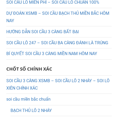
SOI CẦU LÔ MIỄN PHÍ – SOI CẦU LÔ CHUẨN 100%
DỰ ĐOÁN XSMB – SOI CẦU BẠCH THỦ MIỀN BẮC HÔM
NAY
HƯỚNG DẪN SOI CẦU 3 CÀNG BẤT BẠI
SOI CẦU LÔ 247 – SOI CẦU BA CÀNG ĐÁNH LÀ TRÚNG
BÍ QUYẾT SOI CẦU 3 CÀNG MIỀN NAM HÔM NAY
CHỐT SỐ CHÍNH XÁC
SOI CẦU 3 CÀNG XSMB – SOI CẦU LÔ 2 NHÁY – SOI LÔ
XIÊN CHÍNH XÁC
soi cầu miền bắc chuẩn
BẠCH THỦ LÔ 2 NHÁY