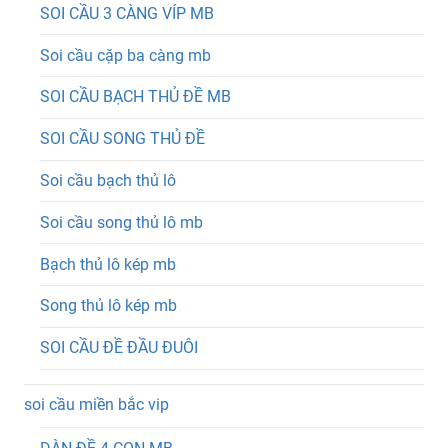
SOI CẦU 3 CÀNG VÍP MB
Soi cầu cặp ba càng mb
SOI CẦU BẠCH THỦ ĐỀ MB
SOI CẦU SONG THỦ ĐỀ
Soi cầu bạch thủ lô
Soi cầu song thủ lô mb
Bạch thủ lô kép mb
Song thủ lô kép mb
SOI CẦU ĐỀ ĐẦU ĐUÔI
soi cầu miền bắc vip