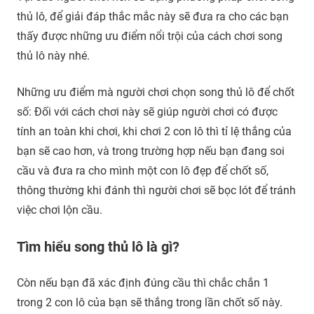
thủ lô, để giải đáp thắc mắc này sẽ đưa ra cho các bạn
thấy được những ưu điểm nổi trội của cách chơi song
thủ lô này nhé.
Những ưu điểm mà người chơi chọn song thủ lô để chốt
số: Đối với cách chơi này sẽ giúp người chơi có được
tính an toàn khi chơi, khi chơi 2 con lô thì tỉ lệ thắng của
bạn sẽ cao hơn, và trong trường hợp nếu bạn đang soi
cầu và đưa ra cho mình một con lô đẹp để chốt số,
thông thường khi đánh thì người chơi sẽ bọc lót để tránh
việc chơi lộn cầu.
Tìm hiểu song thủ lô là gì?
Còn nếu bạn đã xác định đúng cầu thì chắc chắn 1
trong 2 con lô của bạn sẽ thắng trong lần chốt số này.