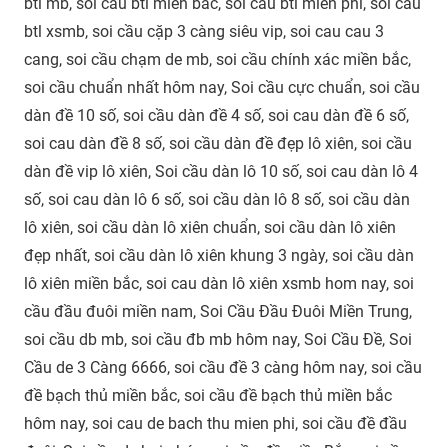
btl mb, soi cầu btl miền bắc, soi cầu btl miễn phí, soi cau
btl xsmb, soi cầu cặp 3 càng siêu vip, soi cau cau 3
cang, soi cầu chạm de mb, soi cầu chính xác miền bắc,
soi cầu chuẩn nhất hôm nay, Soi cầu cực chuẩn, soi cầu
dàn đề 10 số, soi cầu dàn đề 4 số, soi cau dàn đề 6 số,
soi cau dàn đề 8 số, soi cầu dàn đề đẹp lô xiên, soi cầu
dàn đề vip lô xiên, Soi cầu dàn lô 10 số, soi cau dàn lô 4
số, soi cau dàn lô 6 số, soi cầu dàn lô 8 số, soi cầu dàn
lô xiên, soi cầu dàn lô xiên chuẩn, soi cầu dàn lô xiên
đẹp nhất, soi cầu dàn lô xiên khung 3 ngày, soi cầu dàn
lô xiên miền bắc, soi cau dàn lô xiên xsmb hom nay, soi
cầu đầu đuôi miền nam, Soi Cầu Đầu Đuôi Miền Trung,
soi cầu db mb, soi cầu đb mb hôm nay, Soi Cầu Đề, Soi
Cầu de 3 Càng 6666, soi cầu đề 3 càng hôm nay, soi cầu
đề bạch thủ miền bắc, soi cầu đề bạch thủ miền bắc
hôm nay, soi cau de bach thu mien phi, soi cầu đề đầu