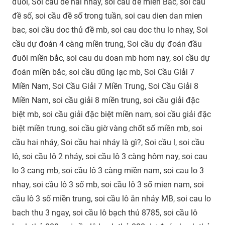
đuôi, Soi cầu de hai nháy, soi cầu đề miền Bắc, soi cầu
đề số, soi cầu đề số trong tuần, soi cau dien dan mien
bac, soi cầu doc thủ đề mb, soi cau doc thu lo nhay, Soi
cầu dự đoán 4 càng miền trung, Soi cầu dự đoán đầu
đuôi miền bắc, soi cau du doan mb hom nay, soi cầu dự
đoán miền bắc, soi cầu dũng lạc mb, Soi Cầu Giải 7
Miền Nam, Soi Cầu Giải 7 Miền Trung, Soi Cầu Giải 8
Miền Nam, soi cầu giải 8 miền trung, soi cầu giải đặc
biệt mb, soi cầu giải đặc biệt miền nam, soi cầu giải đặc
biệt miền trung, soi cầu giờ vàng chốt số miền mb, soi
cầu hai nháy, Soi cầu hai nháy là gì?, Soi cầu l, soi cầu
lô, soi cầu lô 2 nháy, soi cầu lô 3 càng hôm nay, soi cau
lo 3 cang mb, soi cầu lô 3 càng miền nam, soi cau lo 3
nhay, soi cầu lô 3 số mb, soi cầu lô 3 số mien nam, soi
cầu lô 3 số miền trung, soi cầu lô ăn nháy MB, soi cau lo
bach thu 3 ngay, soi cầu lô bạch thủ 8785, soi cầu lô