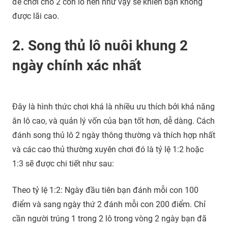
để chơi cho 2 con lô nên như vậy sẽ khiến bạn không
được lãi cao.
2. Song thủ lô nuôi khung 2
ngày chính xác nhất
Đây là hình thức chơi khá là nhiều ưu thích bởi khả năng
ăn lô cao, và quản lý vốn của bạn tốt hơn, dễ dàng. Cách
đánh song thủ lô 2 ngày thông thường và thích hợp nhất
và các cao thủ thường xuyên chơi đó là tỷ lệ 1:2 hoặc
1:3 sẽ được chi tiết như sau:
Theo tỷ lệ 1:2: Ngày đầu tiên bạn đánh mỗi con 100
điểm và sang ngày thứ 2 đánh mỗi con 200 điểm. Chỉ
cần người trúng 1 trong 2 lô trong vòng 2 ngày bạn đã