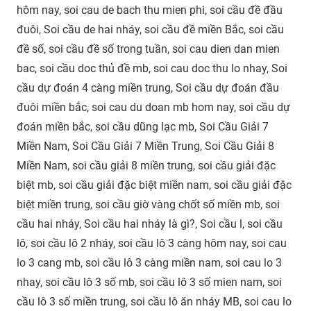
hôm nay, soi cau de bach thu mien phi, soi cầu đề đầu
đuôi, Soi cầu de hai nháy, soi cầu đề miền Bắc, soi cầu
đề số, soi cầu đề số trong tuần, soi cau dien dan mien
bac, soi cầu doc thủ đề mb, soi cau doc thu lo nhay, Soi
cầu dự đoán 4 càng miền trung, Soi cầu dự đoán đầu
đuôi miền bắc, soi cau du doan mb hom nay, soi cầu dự
đoán miền bắc, soi cầu dũng lạc mb, Soi Cầu Giải 7
Miền Nam, Soi Cầu Giải 7 Miền Trung, Soi Cầu Giải 8
Miền Nam, soi cầu giải 8 miền trung, soi cầu giải đặc
biệt mb, soi cầu giải đặc biệt miền nam, soi cầu giải đặc
biệt miền trung, soi cầu giờ vàng chốt số miền mb, soi
cầu hai nháy, Soi cầu hai nháy là gì?, Soi cầu l, soi cầu
lô, soi cầu lô 2 nháy, soi cầu lô 3 càng hôm nay, soi cau
lo 3 cang mb, soi cầu lô 3 càng miền nam, soi cau lo 3
nhay, soi cầu lô 3 số mb, soi cầu lô 3 số mien nam, soi
cầu lô 3 số miền trung, soi cầu lô ăn nháy MB, soi cau lo