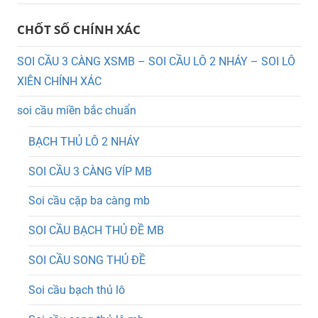
CHỐT SỐ CHÍNH XÁC
SOI CẦU 3 CÀNG XSMB – SOI CẦU LÔ 2 NHÁY – SOI LÔ
XIÊN CHÍNH XÁC
soi cầu miền bắc chuẩn
BẠCH THỦ LÔ 2 NHÁY
SOI CẦU 3 CÀNG VÍP MB
Soi cầu cặp ba càng mb
SOI CẦU BẠCH THỦ ĐỀ MB
SOI CẦU SONG THỦ ĐỀ
Soi cầu bạch thủ lô