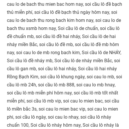
cau lo de bach thu mien bac hom nay, soi cầu lô đề bạch
thủ miễn phí, soi cầu lô đề bạch thủ ngày hôm nay, soi
cau lo de bach thu rong bach kim hom nay, soi cau lo de
bach thu xsmb hom nay, Soi cầu lô de chuẩn, soi cầu lô
đề chuẩn mb, soi cầu lô đề hai nháy, Soi cầu lô de hai
nháy miền Bắc, soi cầu lô đề mb, soi cầu lô đề mb hôm
nay, soi cau lo de mb rong bach kim, Soi cầu lô de NHÁY,
Soi cầu lô đề nháy mb, Soi cầu lô de nháy miền Bắc, soi
cầu lô gan mb, soi cầu lô hai nháy, Soi cầu lô hai nháy
Rồng Bạch Kim, soi cầu lô khung ngày, soi cau lo mb, soi
cầu lô mb 24h, soi cầu lô mb 888, soi cau lo mb hnay,
soi cầu lô mb miễn phí hôm nay, soi cầu lô mb tốt nhất
miễn phí, soi cầu lô mb vip, soi cau lo mien bac, soi cầu
lô miền bắc 3s, soi cau lo mien bac vip, soi cau lo mien
phi, soi cầu lô ngày, soi cau lo nhay, soi cầu lô nháy
chuẩn 100, Soi cầu lô nháy hôm nay, Soi cầu lô nháy là