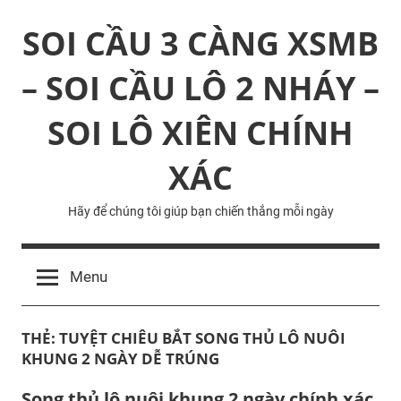
Skip
SOI CẦU 3 CÀNG XSMB
to
content
– SOI CẦU LÔ 2 NHÁY –
SOI LÔ XIÊN CHÍNH
XÁC
Hãy để chúng tôi giúp bạn chiến thắng mỗi ngày
Menu
THẺ:
TUYỆT CHIÊU BẮT SONG THỦ LÔ NUÔI
KHUNG 2 NGÀY DỄ TRÚNG
Song thủ lô nuôi khung 2 ngày chính xác