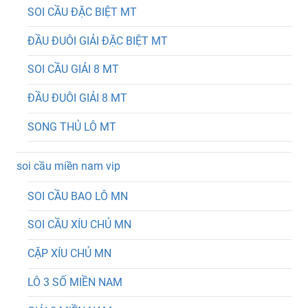
SOI CẦU ĐẶC BIỆT MT
ĐẦU ĐUÔI GIẢI ĐẶC BIỆT MT
SOI CẦU GIẢI 8 MT
ĐẦU ĐUÔI GIẢI 8 MT
SONG THỦ LÔ MT
soi cầu miền nam vip
SOI CẦU BAO LÔ MN
SOI CẦU XÍU CHỦ MN
CẶP XÍU CHỦ MN
LÔ 3 SỐ MIỀN NAM