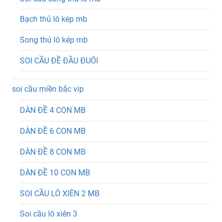
Bạch thủ lô kép mb
Song thủ lô kép mb
SOI CẦU ĐỀ ĐẦU ĐUÔI
soi cầu miền bắc vip
DÀN ĐỀ 4 CON MB
DÀN ĐỀ 6 CON MB
DÀN ĐỀ 8 CON MB
DÀN ĐỀ 10 CON MB
SOI CẦU LÔ XIÊN 2 MB
Soi cầu lô xiên 3