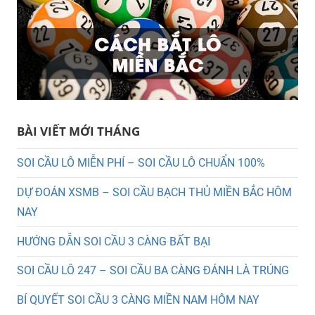
BÀI VIẾT MỚI THÁNG
SOI CẦU LÔ MIỄN PHÍ – SOI CẦU LÔ CHUẨN 100%
DỰ ĐOÁN XSMB – SOI CẦU BẠCH THỦ MIỀN BẮC HÔM
NAY
HƯỚNG DẪN SOI CẦU 3 CÀNG BẤT BẠI
SOI CẦU LÔ 247 – SOI CẦU BA CÀNG ĐÁNH LÀ TRÚNG
BÍ QUYẾT SOI CẦU 3 CÀNG MIỀN NAM HÔM NAY