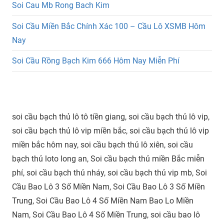
Soi Cau Mb Rong Bach Kim
Soi Cầu Miền Bắc Chính Xác 100 – Cầu Lô XSMB Hôm
Nay
Soi Cầu Rồng Bạch Kim 666 Hôm Nay Miễn Phí
soi cầu bạch thủ lô tô tiền giang, soi cầu bạch thủ lô vip,
soi cầu bạch thủ lô vip miền bắc, soi cầu bạch thủ lô vip
miền bắc hôm nay, soi cầu bạch thủ lô xiên, soi cầu
bạch thủ loto long an, Soi cầu bạch thủ miền Bắc miễn
phí, soi cầu bạch thủ nháy, soi cầu bạch thủ vip mb, Soi
Cầu Bao Lô 3 Số Miền Nam, Soi Cầu Bao Lô 3 Số Miền
Trung, Soi Cầu Bao Lô 4 Số Miền Nam Bao Lo Miền
Nam, Soi Cầu Bao Lô 4 Số Miền Trung, soi cầu bao lô