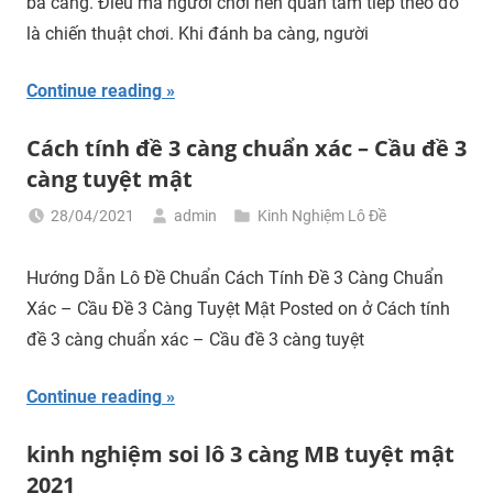
ba càng. Điều mà người chơi nên quan tâm tiếp theo đó
là chiến thuật chơi. Khi đánh ba càng, người
Continue reading
Cách tính đề 3 càng chuẩn xác – Cầu đề 3
càng tuyệt mật
28/04/2021
admin
Kinh Nghiệm Lô Đề
Hướng Dẫn Lô Đề Chuẩn Cách Tính Đề 3 Càng Chuẩn
Xác – Cầu Đề 3 Càng Tuyệt Mật Posted on ở Cách tính
đề 3 càng chuẩn xác – Cầu đề 3 càng tuyệt
Continue reading
kinh nghiệm soi lô 3 càng MB tuyệt mật
2021