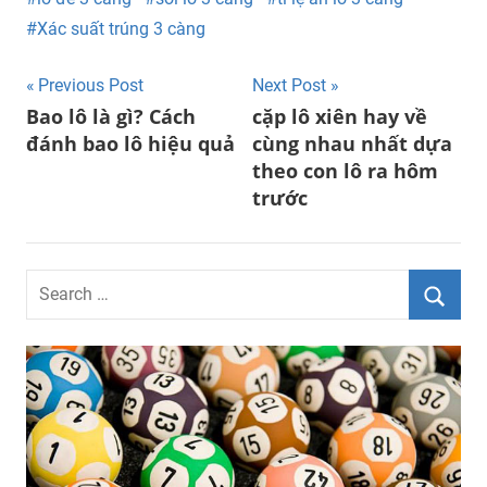
Xác suất trúng 3 càng
Điều
Previous Post
Next Post
Bao lô là gì? Cách
cặp lô xiên hay về
hướng
đánh bao lô hiệu quả
cùng nhau nhất dựa
bài
theo con lô ra hôm
trước
viết
Search
for:
Searc