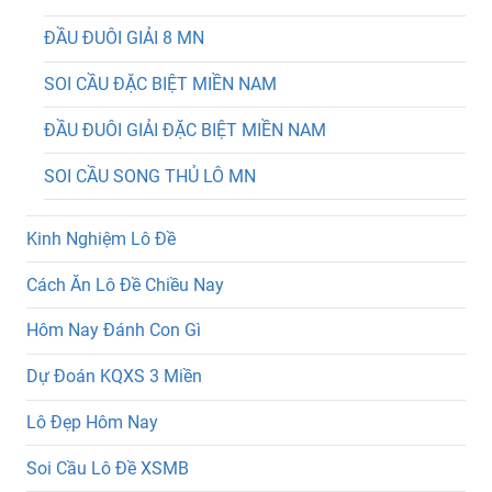
ĐẦU ĐUÔI GIẢI 8 MN
SOI CẦU ĐẶC BIỆT MIỀN NAM
ĐẦU ĐUÔI GIẢI ĐẶC BIỆT MIỀN NAM
SOI CẦU SONG THỦ LÔ MN
Kinh Nghiệm Lô Đề
Cách Ăn Lô Đề Chiều Nay
Hôm Nay Đánh Con Gì
Dự Đoán KQXS 3 Miền
Lô Đẹp Hôm Nay
Soi Cầu Lô Đề XSMB