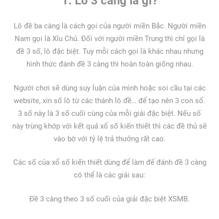
1. Lô 3 càng là gì?
Lô đề ba càng là cách gọi của người miền Bắc. Người miền
Nam gọi là Xỉu Chủ. Đối với người miền Trung thì chỉ gọi là
đề 3 số, lô đặc biệt. Tuy mỗi cách gọi là khác nhau nhưng
hình thức đánh đề 3 càng thì hoàn toàn giống nhau.
Người chơi sẽ dùng suy luận của mình hoặc soi cầu tại các
website, xin số lô từ các thánh lô đề… để tạo nên 3 con số.
3 số này là 3 số cuối cùng của mỗi giải đặc biệt. Nếu số
này trùng khớp với kết quả xổ số kiến thiết thì các đề thủ sẽ
vào bờ với tỷ lệ trả thưởng rất cao.
Các số của xổ số kiến thiết dùng để làm để đánh đề 3 càng
có thể là các giải sau:
Đề 3 càng theo 3 số cuối của giải đặc biệt XSMB.