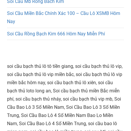
Soi Cau Mb Rong Bach Kim
Soi Cầu Miền Bắc Chính Xác 100 – Cầu Lô XSMB Hôm
Nay
Soi Cầu Rồng Bạch Kim 666 Hôm Nay Miễn Phí
soi cầu bạch thủ lô tô tiền giang, soi cầu bạch thủ lô vip,
soi cầu bạch thủ lô vip miền bắc, soi cầu bạch thủ lô vip
miền bắc hôm nay, soi cầu bạch thủ lô xiên, soi cầu
bạch thủ loto long an, Soi cầu bạch thủ miền Bắc miễn
phí, soi cầu bạch thủ nháy, soi cầu bạch thủ vip mb, Soi
Cầu Bao Lô 3 Số Miền Nam, Soi Cầu Bao Lô 3 Số Miền
Trung, Soi Cầu Bao Lô 4 Số Miền Nam Bao Lo Miền
Nam, Soi Cầu Bao Lô 4 Số Miền Trung, soi cầu bao lô