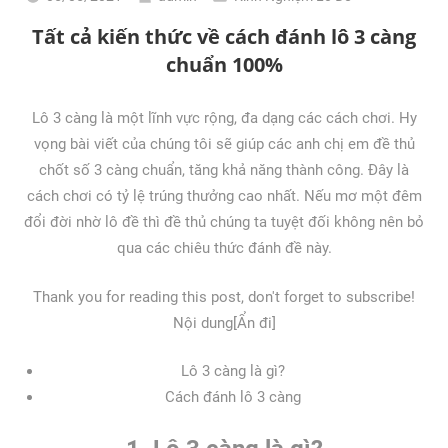
Tất cả kiến thức về cách đánh lô 3 càng
chuẩn 100%
Lô 3 càng là một lĩnh vực rộng, đa dạng các cách chơi. Hy
vọng bài viết của chúng tôi sẽ giúp các anh chị em đề thủ
chốt số 3 càng chuẩn, tăng khả năng thành công. Đây là
cách chơi có tỷ lệ trúng thưởng cao nhất. Nếu mơ một đêm
đổi đời nhờ lô đề thì đề thủ chúng ta tuyệt đối không nên bỏ
qua các chiêu thức đánh đề này.
Thank you for reading this post, don't forget to subscribe!
Nội dung
[Ẩn đi]
Lô 3 càng là gì?
Cách đánh lô 3 càng