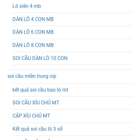
Lô xiên 4 mb
DÀN LÔ 4 CON MB
DÀN LÔ 6 CON MB
DÀN LÔ 8 CON MB
SOI CẦU DÀN LÔ 10 CON
soi cầu miền trung vip
kết quả soi cầu bao lô mt
SOI CẦU XÍU CHỦ MT
CẶP XÍU CHỦ MT
Kết quả soi cầu lô 3 số