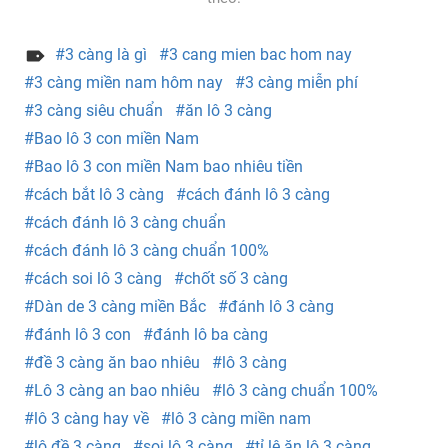
3 càng là gì
3 cang mien bac hom nay
3 càng miền nam hôm nay
3 càng miễn phí
3 càng siêu chuẩn
ăn lô 3 càng
Bao lô 3 con miền Nam
Bao lô 3 con miền Nam bao nhiêu tiền
cách bắt lô 3 càng
cách đánh lô 3 càng
cách đánh lô 3 càng chuẩn
cách đánh lô 3 càng chuẩn 100%
cách soi lô 3 càng
chốt số 3 càng
Dàn de 3 càng miền Bắc
đánh lô 3 càng
đánh lô 3 con
đánh lô ba càng
đề 3 càng ăn bao nhiêu
lô 3 càng
Lô 3 càng an bao nhiêu
lô 3 càng chuẩn 100%
lô 3 càng hay về
lô 3 càng miền nam
lô đề 3 càng
soi lô 3 càng
tỉ lệ ăn lô 3 càng