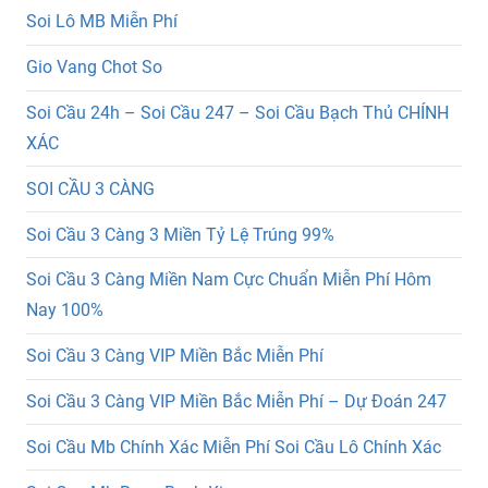
Soi Lô MB Miễn Phí
Gio Vang Chot So
Soi Cầu 24h – Soi Cầu 247 – Soi Cầu Bạch Thủ CHÍNH
XÁC
SOI CẦU 3 CÀNG
Soi Cầu 3 Càng 3 Miền Tỷ Lệ Trúng 99%
Soi Cầu 3 Càng Miền Nam Cực Chuẩn Miễn Phí Hôm
Nay 100%
Soi Cầu 3 Càng VIP Miền Bắc Miễn Phí
Soi Cầu 3 Càng VIP Miền Bắc Miễn Phí – Dự Đoán 247
Soi Cầu Mb Chính Xác Miễn Phí Soi Cầu Lô Chính Xác