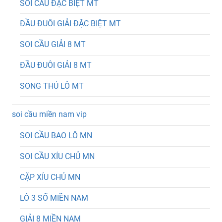
SOI CẦU ĐẶC BIỆT MT
ĐẦU ĐUÔI GIẢI ĐẶC BIỆT MT
SOI CẦU GIẢI 8 MT
ĐẦU ĐUÔI GIẢI 8 MT
SONG THỦ LÔ MT
soi cầu miền nam vip
SOI CẦU BAO LÔ MN
SOI CẦU XÍU CHỦ MN
CẶP XÍU CHỦ MN
LÔ 3 SỐ MIỀN NAM
GIẢI 8 MIỀN NAM