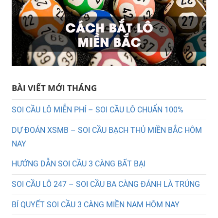
BÀI VIẾT MỚI THÁNG
SOI CẦU LÔ MIỄN PHÍ – SOI CẦU LÔ CHUẨN 100%
DỰ ĐOÁN XSMB – SOI CẦU BẠCH THỦ MIỀN BẮC HÔM
NAY
HƯỚNG DẪN SOI CẦU 3 CÀNG BẤT BẠI
SOI CẦU LÔ 247 – SOI CẦU BA CÀNG ĐÁNH LÀ TRÚNG
BÍ QUYẾT SOI CẦU 3 CÀNG MIỀN NAM HÔM NAY