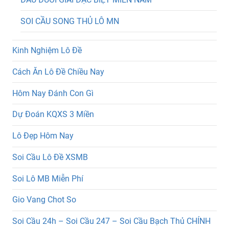
SOI CẦU SONG THỦ LÔ MN
Kinh Nghiệm Lô Đề
Cách Ăn Lô Đề Chiều Nay
Hôm Nay Đánh Con Gì
Dự Đoán KQXS 3 Miền
Lô Đẹp Hôm Nay
Soi Cầu Lô Đề XSMB
Soi Lô MB Miễn Phí
Gio Vang Chot So
Soi Cầu 24h – Soi Cầu 247 – Soi Cầu Bạch Thủ CHÍNH