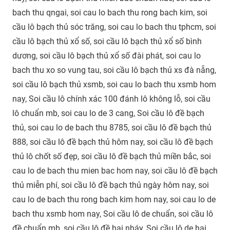
bach thu qngai, soi cau lo bach thu rong bach kim, soi
cầu lô bạch thủ sóc trăng, soi cau lo bach thu tphcm, soi
cầu lô bạch thủ xổ số, soi cầu lô bạch thủ xổ số bình
dương, soi cầu lô bạch thủ xổ số đài phát, soi cau lo
bach thu xo so vung tau, soi cầu lô bạch thủ xs đà nẵng,
soi cầu lô bạch thủ xsmb, soi cau lo bach thu xsmb hom
nay, Soi cầu lô chính xác 100 đánh lô không lỗ, soi cầu
lô chuẩn mb, soi cau lo de 3 cang, Soi cầu lô đề bạch
thủ, soi cau lo de bach thu 8785, soi cầu lô đề bạch thủ
888, soi cầu lô đề bạch thủ hôm nay, soi cầu lô đề bạch
thủ lô chốt số đẹp, soi cầu lô đề bạch thủ miền bắc, soi
cau lo de bach thu mien bac hom nay, soi cầu lô đề bạch
thủ miễn phí, soi cầu lô đề bạch thủ ngày hôm nay, soi
cau lo de bach thu rong bach kim hom nay, soi cau lo de
bach thu xsmb hom nay, Soi cầu lô de chuẩn, soi cầu lô
đề chuẩn mb, soi cầu lô đề hai nháy, Soi cầu lô de hai