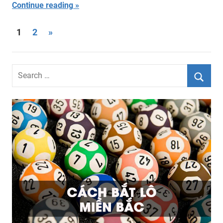
Continue reading
Phân
Next
1
2
»
Posts
trang
bài
Search
for:
viết
Searc