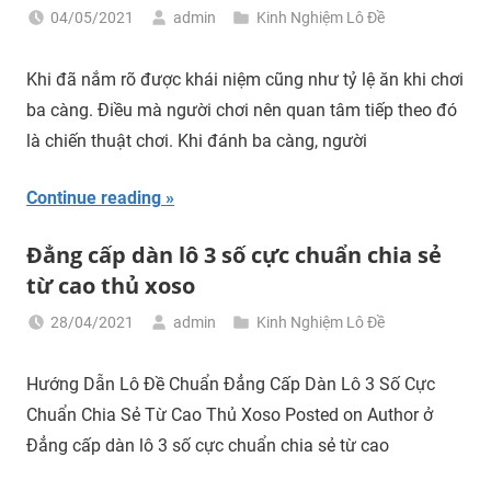
04/05/2021
admin
Kinh Nghiệm Lô Đề
Khi đã nắm rõ được khái niệm cũng như tỷ lệ ăn khi chơi
ba càng. Điều mà người chơi nên quan tâm tiếp theo đó
là chiến thuật chơi. Khi đánh ba càng, người
Continue reading
Đẳng cấp dàn lô 3 số cực chuẩn chia sẻ
từ cao thủ xoso
28/04/2021
admin
Kinh Nghiệm Lô Đề
Hướng Dẫn Lô Đề Chuẩn Đẳng Cấp Dàn Lô 3 Số Cực
Chuẩn Chia Sẻ Từ Cao Thủ Xoso Posted on Author ở
Đẳng cấp dàn lô 3 số cực chuẩn chia sẻ từ cao