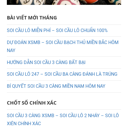
BÀI VIẾT MỚI THÁNG
SOI CẦU LÔ MIỄN PHÍ – SOI CẦU LÔ CHUẨN 100%
DỰ ĐOÁN XSMB – SOI CẦU BẠCH THỦ MIỀN BẮC HÔM
NAY
HƯỚNG DẪN SOI CẦU 3 CÀNG BẤT BẠI
SOI CẦU LÔ 247 – SOI CẦU BA CÀNG ĐÁNH LÀ TRÚNG
BÍ QUYẾT SOI CẦU 3 CÀNG MIỀN NAM HÔM NAY
CHỐT SỐ CHÍNH XÁC
SOI CẦU 3 CÀNG XSMB – SOI CẦU LÔ 2 NHÁY – SOI LÔ
XIÊN CHÍNH XÁC