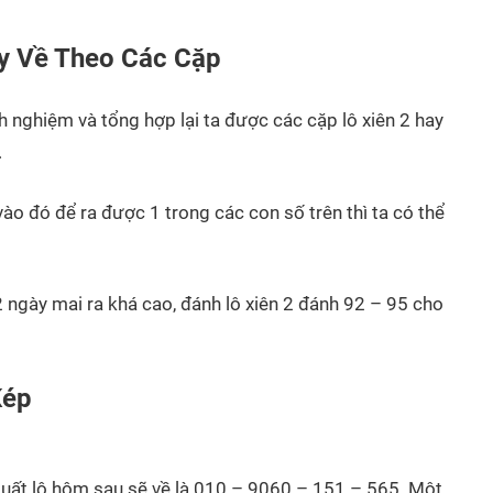
y Về Theo Các Cặp
 nghiệm và tổng hợp lại ta được các cặp lô xiên 2 hay
.
o đó để ra được 1 trong các con số trên thì ta có thể
2 ngày mai ra khá cao, đánh lô xiên 2 đánh 92 – 95 cho
Kép
suất lô hôm sau sẽ về là 010 – 9060 – 151 – 565. Một