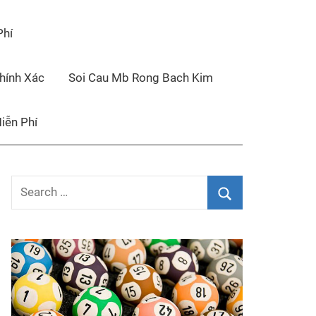
Phí
hính Xác
Soi Cau Mb Rong Bach Kim
iễn Phí
Search
for:
Search