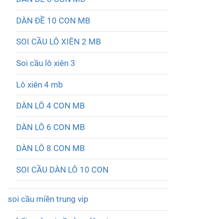
DÀN ĐỀ 10 CON MB
SOI CẦU LÔ XIÊN 2 MB
Soi cầu lô xiên 3
Lô xiên 4 mb
DÀN LÔ 4 CON MB
DÀN LÔ 6 CON MB
DÀN LÔ 8 CON MB
SOI CẦU DÀN LÔ 10 CON
soi cầu miền trung vip