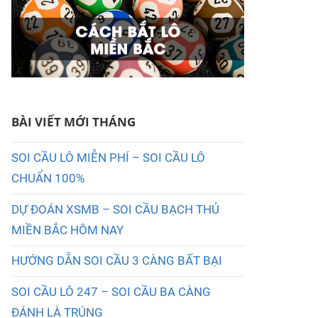
BÀI VIẾT MỚI THÁNG
SOI CẦU LÔ MIỄN PHÍ – SOI CẦU LÔ
CHUẨN 100%
DỰ ĐOÁN XSMB – SOI CẦU BẠCH THỦ
MIỀN BẮC HÔM NAY
HƯỚNG DẪN SOI CẦU 3 CÀNG BẤT BẠI
SOI CẦU LÔ 247 – SOI CẦU BA CÀNG
ĐÁNH LÀ TRÚNG