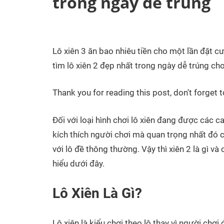
trong ngày dễ trúng
Lô xiên 3 ăn bao nhiêu tiền cho một lần đặt c
tìm lô xiên 2 đẹp nhất trong ngày dễ trúng cho
Thank you for reading this post, don't forget 
Đối với loại hình chơi lô xiên đang được các 
kích thích người chơi mà quan trọng nhất đó ch
với lô đề thông thường. Vậy thì xiên 2 là gì và
hiểu dưới đây.
Lô Xiên Là Gì?
Lô xiên là kiểu chơi theo lô thay vì người chơ