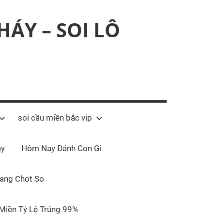
HÁY – SOI LÔ
soi cầu miền bắc vip
ay
Hôm Nay Đánh Con Gì
ang Chot So
 Miền Tỷ Lệ Trúng 99%