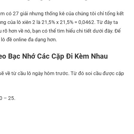
m có 27 giải nhưng thống kê của chúng tôi chỉ tổng kết
ng của lô xiên 2 là 21,5% x 21,5% = 0,0462. Từ đây ta
 rõ hơn về nó, bạn có thể tìm hiểu chi tiết dưới đây. Để
lô đề online đa dạng hơn.
heo Bạc Nhớ Các Cặp Đi Kèm Nhau
 sẽ về từ cầu lô ngày hôm trước. Từ đó soi cầu được cặp
0 – 25.