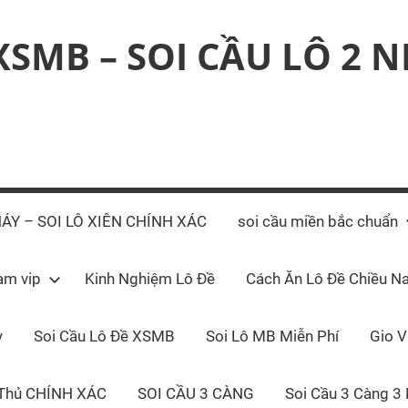
XSMB – SOI CẦU LÔ 2 N
ÁY – SOI LÔ XIÊN CHÍNH XÁC
soi cầu miền bắc chuẩn
am vip
Kinh Nghiệm Lô Đề
Cách Ăn Lô Đề Chiều N
y
Soi Cầu Lô Đề XSMB
Soi Lô MB Miễn Phí
Gio V
h Thủ CHÍNH XÁC
SOI CẦU 3 CÀNG
Soi Cầu 3 Càng 3