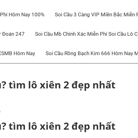
 Phí Hôm Nay 100%
Soi Cầu 3 Càng VIP Miền Bắc Miễn 
ự Đoán 247
Soi Cầu Mb Chính Xác Miễn Phí Soi Cầu Lô C
ô XSMB Hôm Nay
Soi Cầu Rồng Bạch Kim 666 Hôm Nay M
? tìm lô xiên 2 đẹp nhất
ề
? tìm lô xiên 2 đẹp nhất