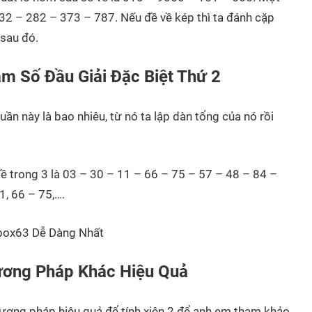
232 – 282 – 373 – 787. Nếu đề về kép thì ta đánh cặp
sau đó.
m Số Đầu Giải Đặc Biệt Thứ 2
uần này là bao nhiêu, từ nó ta lập dàn tổng của nó rồi
 đề trong 3 là 03 – 30 – 11 – 66 – 75 – 57 – 48 – 84 –
1, 66 – 75,….
box63 Dễ Dàng Nhất
ương Pháp Khác Hiệu Quả
hương pháp hiệu quả để tính xiên 2 để anh em tham khảo