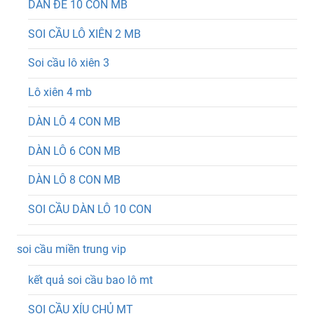
DÀN ĐỀ 10 CON MB
SOI CẦU LÔ XIÊN 2 MB
Soi cầu lô xiên 3
Lô xiên 4 mb
DÀN LÔ 4 CON MB
DÀN LÔ 6 CON MB
DÀN LÔ 8 CON MB
SOI CẦU DÀN LÔ 10 CON
soi cầu miền trung vip
kết quả soi cầu bao lô mt
SOI CẦU XÍU CHỦ MT