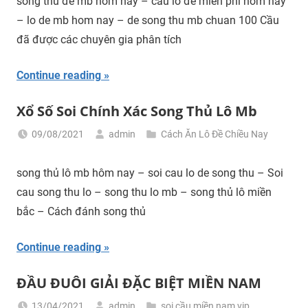
song thủ đề mb hôm nay – cầu lô đề miễn phí hôm nay
– lo de mb hom nay – de song thu mb chuan 100 Cầu
đã được các chuyên gia phân tích
Continue reading
Xổ Số Soi Chính Xác Song Thủ Lô Mb
09/08/2021
admin
Cách Ăn Lô Đề Chiều Nay
song thủ lô mb hôm nay – soi cau lo de song thu – Soi
cau song thu lo – song thu lo mb – song thủ lô miền
bắc – Cách đánh song thủ
Continue reading
ĐẦU ĐUÔI GIẢI ĐẶC BIỆT MIỀN NAM
13/04/2021
admin
soi cầu miền nam vip