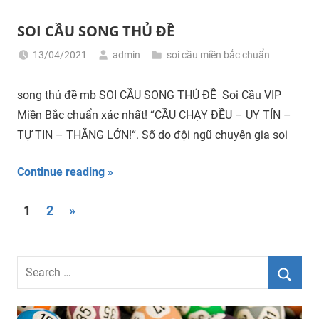
SOI CẦU SONG THỦ ĐỀ
13/04/2021
admin
soi cầu miền bắc chuẩn
song thủ đề mb SOI CẦU SONG THỦ ĐỀ Soi Cầu VIP
Miền Bắc chuẩn xác nhất! “CẦU CHẠY ĐỀU – UY TÍN –
TỰ TIN – THẮNG LỚN!“. Số do đội ngũ chuyên gia soi
Continue reading
Phân
Next
1
2
»
Posts
trang
bài
Search
for:
viết
Searc