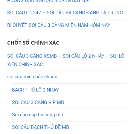
HƯỚNG DẪN SOI CẦU 3 CÀNG BẤT BẠI
SOI CẦU LÔ 247 – SOI CẦU BA CÀNG ĐÁNH LÀ TRÚNG
BÍ QUYẾT SOI CẦU 3 CÀNG MIỀN NAM HÔM NAY
CHỐT SỐ CHÍNH XÁC
SOI CẦU 3 CÀNG XSMB – SOI CẦU LÔ 2 NHÁY – SOI LÔ
XIÊN CHÍNH XÁC
soi cầu miền bắc chuẩn
BẠCH THỦ LÔ 2 NHÁY
SOI CẦU 3 CÀNG VÍP MB
Soi cầu cặp ba càng mb
SOI CẦU BẠCH THỦ ĐỀ MB