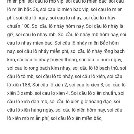
miễn phí, soi cầu lô mb vip, soi cau lo mien bac, soi cầu
lô miền bắc 3s, soi cau lo mien bac vip, soi cau lo mien
phi, soi cầu lô ngày, soi cau lo nhay, soi cầu lô nháy
chuẩn 100, Soi cầu lô nháy hôm nay, Soi cầu lô nháy là
gì?, soi cau lo nhay mb, Soi cầu lô nháy mb hôm nay, soi
cau lo nhay mien bac, Soi cầu lô nháy miền Bắc hôm
nay, soi cầu lô nháy miễn phí, soi cầu lô nháy rồng bạch
kim, soi cau lo nhay truyen thong, soi cầu lô nuôi ngày,
soi cau lo rong bach kim nhay, soi cầu lô tô bạch thủ, soi
cầu lô tô mb, soi cầu lô tô nháy, soi cầu lô xiên, soi cầu
lô xiên 188, Soi cầu lô xiên 2, soi cau lo xien 3, soi cầu lô
xiên 3 xsmb, soi cau lo xien 4, Soi cầu lô xiên chuẩn, soi
cầu lô xiên dàn mb, soi cầu lô xiên giờ hoàng đạo, soi
cầu lô xiên hàng ngày, soi cầu lô xiên hôm nay, soi cầu
lô xiên mb miễn phí, soi cầu lô xiên miền bắc,