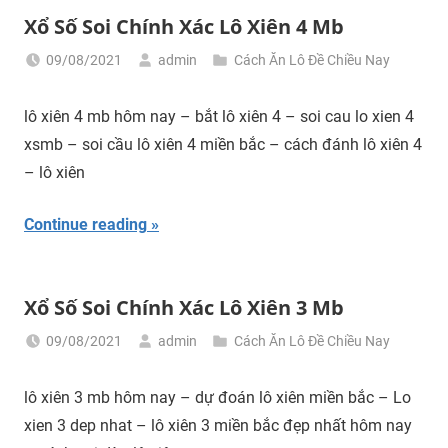
Xổ Số Soi Chính Xác Lô Xiên 4 Mb
09/08/2021
admin
Cách Ăn Lô Đề Chiều Nay
lô xiên 4 mb hôm nay – bắt lô xiên 4 – soi cau lo xien 4
xsmb – soi cầu lô xiên 4 miền bắc – cách đánh lô xiên 4
– lô xiên
Continue reading
Xổ Số Soi Chính Xác Lô Xiên 3 Mb
09/08/2021
admin
Cách Ăn Lô Đề Chiều Nay
lô xiên 3 mb hôm nay – dự đoán lô xiên miền bắc – Lo
xien 3 dep nhat – lô xiên 3 miền bắc đẹp nhất hôm nay