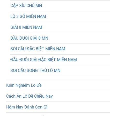
CẶP XÍU CHỦ MN
LÔ 3 SỐ MIỀN NAM
GIẢI 8 MIỀN NAM
ĐẦU ĐUÔI GIẢI 8 MN
SOI CẦU ĐẶC BIỆT MIỀN NAM
ĐẦU ĐUÔI GIẢI ĐẶC BIỆT MIỀN NAM
SOI CẦU SONG THỦ LÔ MN
Kinh Nghiệm Lô Đề
Cách Ăn Lô Đề Chiều Nay
Hôm Nay Đánh Con Gì