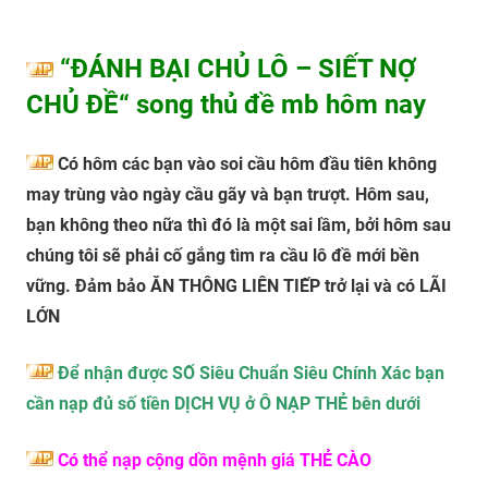
“ĐÁNH BẠI CHỦ LÔ – SIẾT NỢ
CHỦ ĐỀ“ song thủ đề mb hôm nay
Có hôm các bạn vào soi cầu hôm đầu tiên không
may trùng vào ngày cầu gãy và bạn trượt. Hôm sau,
bạn không theo nữa thì đó là một sai lầm, bởi hôm sau
chúng tôi sẽ phải cố gắng tìm ra cầu lô đề mới bền
vững. Đảm bảo ĂN THÔNG LIÊN TIẾP trở lại và có LÃI
LỚN
Để nhận được SỐ Siêu Chuẩn Siêu Chính Xác bạn
cần nạp đủ số tiền DỊCH VỤ ở Ô NẠP THẺ bên dưới
Có thể nạp cộng dồn mệnh giá THẺ CÀO