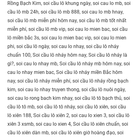
Rồng Bạch Kim, soi cầu lô khung ngày, soi cau lo mb, soi
cầu lô mb 24h, soi cầu lô mb 888, soi cau lo mb hnay,
soi cầu lô mb miễn phí hôm nay, soi cầu lô mb tốt nhất
miễn phí, soi cầu lô mb vip, soi cau lo mien bac, soi cầu
lô miền bắc 3s, soi cau lo mien bac vip, soi cau lo mien
phi, soi cầu lô ngày, soi cau lo nhay, soi cầu lô nháy
chuẩn 100, Soi cầu lô nháy hôm nay, Soi cầu lô nháy là
gì?, soi cau lo nhay mb, Soi cầu lô nháy mb hôm nay, soi
cau lo nhay mien bac, Soi cầu lô nháy miền Bắc hôm
nay, soi cầu lô nháy miễn phí, soi cầu lô nháy rồng bạch
kim, soi cau lo nhay truyen thong, soi cầu lô nuôi ngày,
soi cau lo rong bach kim nhay, soi cầu lô tô bạch thủ, soi
cầu lô tô mb, soi cầu lô tô nháy, soi cầu lô xiên, soi cầu
lô xiên 188, Soi cầu lô xiên 2, soi cau lo xien 3, soi cầu lô
xiên 3 xsmb, soi cau lo xien 4, Soi cầu lô xiên chuẩn, soi
cầu lô xiên dàn mb, soi cầu lô xiên giờ hoàng đạo, soi