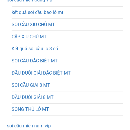
kết quả soi cầu bao lô mt
SOI CẦU XÍU CHỦ MT
CẶP XÍU CHỦ MT
Kết quả soi cầu lô 3 số
SOI CẦU ĐẶC BIỆT MT
ĐẦU ĐUÔI GIẢI ĐẶC BIỆT MT
SOI CẦU GIẢI 8 MT
ĐẦU ĐUÔI GIẢI 8 MT
SONG THỦ LÔ MT
soi cầu miền nam vip