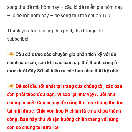
song thủ đề mb hôm nay – cầu lô đề miễn phí hôm nay
– lo de mb hom nay – de song thu mb chuan 100
Thank you for reading this post, don't forget to
subscribe!
Cầu đã được các chuyên gia phân tích kỹ với độ
chính xác cao, sau khi các bạn nạp thẻ thành công ở
mục dưới đây SỐ sẽ hiện ra các bạn nhìn thật kỹ nhé.
Để soi cầu tốt nhất tại trang của chúng tôi, các bạn
cần phải theo đều đặn. Vì sao lại như vậy?. Bởi như
chúng ta biết: Cầu lô hay đề cũng thế, nó không thể tồn
tại mãi được. Chia vốn hợp lý chính là chìa khóa thành
công. Bạn hãy thử và tận hưởng chiến thắng với từng
con số chúng tôi đưa ra!