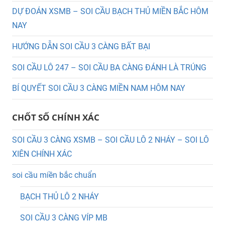
DỰ ĐOÁN XSMB – SOI CẦU BẠCH THỦ MIỀN BẮC HÔM
NAY
HƯỚNG DẪN SOI CẦU 3 CÀNG BẤT BẠI
SOI CẦU LÔ 247 – SOI CẦU BA CÀNG ĐÁNH LÀ TRÚNG
BÍ QUYẾT SOI CẦU 3 CÀNG MIỀN NAM HÔM NAY
CHỐT SỐ CHÍNH XÁC
SOI CẦU 3 CÀNG XSMB – SOI CẦU LÔ 2 NHÁY – SOI LÔ
XIÊN CHÍNH XÁC
soi cầu miền bắc chuẩn
BẠCH THỦ LÔ 2 NHÁY
SOI CẦU 3 CÀNG VÍP MB