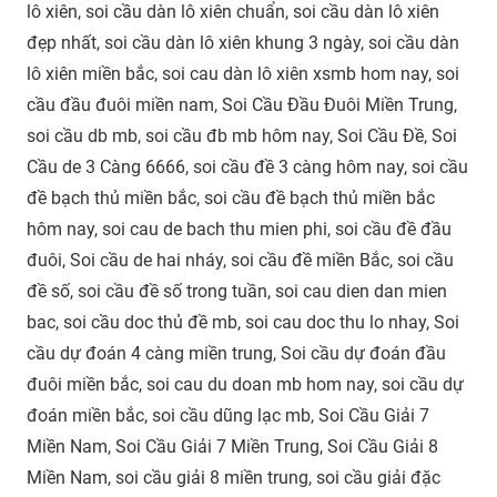
lô xiên, soi cầu dàn lô xiên chuẩn, soi cầu dàn lô xiên
đẹp nhất, soi cầu dàn lô xiên khung 3 ngày, soi cầu dàn
lô xiên miền bắc, soi cau dàn lô xiên xsmb hom nay, soi
cầu đầu đuôi miền nam, Soi Cầu Đầu Đuôi Miền Trung,
soi cầu db mb, soi cầu đb mb hôm nay, Soi Cầu Đề, Soi
Cầu de 3 Càng 6666, soi cầu đề 3 càng hôm nay, soi cầu
đề bạch thủ miền bắc, soi cầu đề bạch thủ miền bắc
hôm nay, soi cau de bach thu mien phi, soi cầu đề đầu
đuôi, Soi cầu de hai nháy, soi cầu đề miền Bắc, soi cầu
đề số, soi cầu đề số trong tuần, soi cau dien dan mien
bac, soi cầu doc thủ đề mb, soi cau doc thu lo nhay, Soi
cầu dự đoán 4 càng miền trung, Soi cầu dự đoán đầu
đuôi miền bắc, soi cau du doan mb hom nay, soi cầu dự
đoán miền bắc, soi cầu dũng lạc mb, Soi Cầu Giải 7
Miền Nam, Soi Cầu Giải 7 Miền Trung, Soi Cầu Giải 8
Miền Nam, soi cầu giải 8 miền trung, soi cầu giải đặc