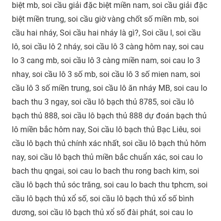
biệt mb, soi cầu giải đặc biệt miền nam, soi cầu giải đặc
biệt miền trung, soi cầu giờ vàng chốt số miền mb, soi
cầu hai nháy, Soi cầu hai nháy là gì?, Soi cầu l, soi cầu
lô, soi cầu lô 2 nháy, soi cầu lô 3 càng hôm nay, soi cau
lo 3 cang mb, soi cầu lô 3 càng miền nam, soi cau lo 3
nhay, soi cầu lô 3 số mb, soi cầu lô 3 số mien nam, soi
cầu lô 3 số miền trung, soi cầu lô ăn nháy MB, soi cau lo
bach thu 3 ngay, soi cầu lô bạch thủ 8785, soi cầu lô
bạch thủ 888, soi cầu lô bạch thủ 888 dự đoán bạch thủ
lô miền bắc hôm nay, Soi cầu lô bạch thủ Bạc Liêu, soi
cầu lô bạch thủ chính xác nhất, soi cầu lô bạch thủ hôm
nay, soi cầu lô bạch thủ miền bắc chuẩn xác, soi cau lo
bach thu qngai, soi cau lo bach thu rong bach kim, soi
cầu lô bạch thủ sóc trăng, soi cau lo bach thu tphcm, soi
cầu lô bạch thủ xổ số, soi cầu lô bạch thủ xổ số bình
dương, soi cầu lô bạch thủ xổ số đài phát, soi cau lo