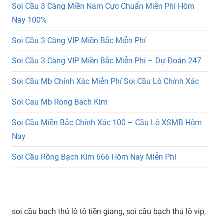
Soi Cầu 3 Càng Miền Nam Cực Chuẩn Miễn Phí Hôm
Nay 100%
Soi Cầu 3 Càng VIP Miền Bắc Miễn Phí
Soi Cầu 3 Càng VIP Miền Bắc Miễn Phí – Dự Đoán 247
Soi Cầu Mb Chính Xác Miễn Phí Soi Cầu Lô Chính Xác
Soi Cau Mb Rong Bach Kim
Soi Cầu Miền Bắc Chính Xác 100 – Cầu Lô XSMB Hôm
Nay
Soi Cầu Rồng Bạch Kim 666 Hôm Nay Miễn Phí
soi cầu bạch thủ lô tô tiền giang, soi cầu bạch thủ lô vip,