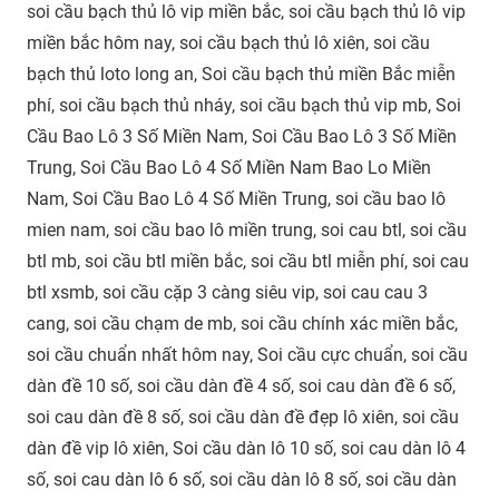
soi cầu bạch thủ lô vip miền bắc, soi cầu bạch thủ lô vip
miền bắc hôm nay, soi cầu bạch thủ lô xiên, soi cầu
bạch thủ loto long an, Soi cầu bạch thủ miền Bắc miễn
phí, soi cầu bạch thủ nháy, soi cầu bạch thủ vip mb, Soi
Cầu Bao Lô 3 Số Miền Nam, Soi Cầu Bao Lô 3 Số Miền
Trung, Soi Cầu Bao Lô 4 Số Miền Nam Bao Lo Miền
Nam, Soi Cầu Bao Lô 4 Số Miền Trung, soi cầu bao lô
mien nam, soi cầu bao lô miền trung, soi cau btl, soi cầu
btl mb, soi cầu btl miền bắc, soi cầu btl miễn phí, soi cau
btl xsmb, soi cầu cặp 3 càng siêu vip, soi cau cau 3
cang, soi cầu chạm de mb, soi cầu chính xác miền bắc,
soi cầu chuẩn nhất hôm nay, Soi cầu cực chuẩn, soi cầu
dàn đề 10 số, soi cầu dàn đề 4 số, soi cau dàn đề 6 số,
soi cau dàn đề 8 số, soi cầu dàn đề đẹp lô xiên, soi cầu
dàn đề vip lô xiên, Soi cầu dàn lô 10 số, soi cau dàn lô 4
số, soi cau dàn lô 6 số, soi cầu dàn lô 8 số, soi cầu dàn