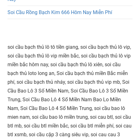
Soi Cầu Rồng Bạch Kim 666 Hôm Nay Miễn Phí
soi cầu bạch thủ lô tô tiền giang, soi cầu bạch thủ lô vip,
soi cầu bạch thủ lô vip miền bắc, soi cầu bạch thủ lô vip
miền bắc hôm nay, soi cầu bạch thủ lô xiên, soi cầu
bạch thủ loto long an, Soi cầu bạch thủ miền Bắc miễn
phí, soi cầu bạch thủ nháy, soi cầu bạch thủ vip mb, Soi
Cầu Bao Lô 3 Số Miền Nam, Soi Cầu Bao Lô 3 Số Miền
Trung, Soi Cầu Bao Lô 4 Số Miền Nam Bao Lo Miền
Nam, Soi Cầu Bao Lô 4 Số Miền Trung, soi cầu bao lô
mien nam, soi cầu bao lô miền trung, soi cau btl, soi cầu
btl mb, soi cầu btl miền bắc, soi cầu btl miễn phí, soi cau
btl xsmb, soi cầu cặp 3 càng siêu vip, soi cau cau 3