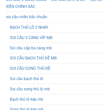
XIÊN CHÍNH XÁC
soi cầu miền bắc chuẩn
BẠCH THỦ LÔ 2 NHÁY
SOI CẦU 3 CÀNG VÍP MB
Soi cầu cặp ba càng mb
SOI CẦU BẠCH THỦ ĐỀ MB
SOI CẦU SONG THỦ ĐỀ
Soi cầu bạch thủ lô
Soi cầu song thủ lô mb
Bạch thủ lô kép mb
Song thủ lô kép mb