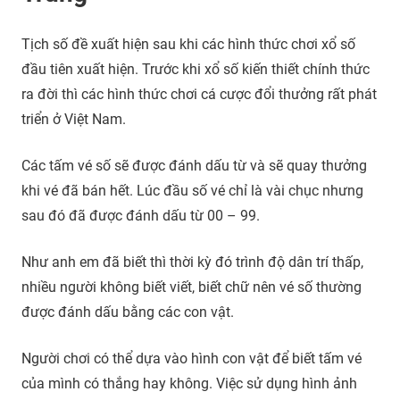
Tịch số đề xuất hiện sau khi các hình thức chơi xổ số
đầu tiên xuất hiện. Trước khi xổ số kiến thiết chính thức
ra đời thì các hình thức chơi cá cược đổi thưởng rất phát
triển ở Việt Nam.
Các tấm vé số sẽ được đánh dấu từ và sẽ quay thưởng
khi vé đã bán hết. Lúc đầu số vé chỉ là vài chục nhưng
sau đó đã được đánh dấu từ 00 – 99.
Như anh em đã biết thì thời kỳ đó trình độ dân trí thấp,
nhiều người không biết viết, biết chữ nên vé số thường
được đánh dấu bằng các con vật.
Người chơi có thể dựa vào hình con vật để biết tấm vé
của mình có thắng hay không. Việc sử dụng hình ảnh