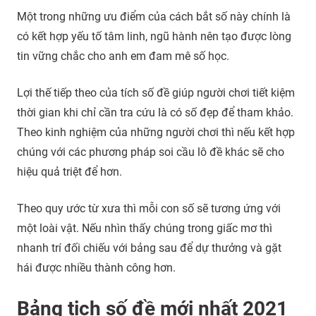
Một trong những ưu điểm của cách bắt số này chính là
có kết hợp yếu tố tâm linh, ngũ hành nên tạo được lòng
tin vững chắc cho anh em đam mê số học.
Lợi thế tiếp theo của tích số đề giúp người chơi tiết kiệm
thời gian khi chỉ cần tra cứu là có số đẹp để tham khảo.
Theo kinh nghiệm của những người chơi thì nếu kết hợp
chúng với các phương pháp soi cầu lô đề khác sẽ cho
hiệu quả triệt để hơn.
Theo quy ước từ xưa thì mỗi con số sẽ tương ứng với
một loài vật. Nếu nhìn thấy chúng trong giấc mơ thì
nhanh trí đối chiếu với bảng sau để dự thưởng và gặt
hái được nhiều thành công hơn.
Bảng tịch số đề mới nhất 2021