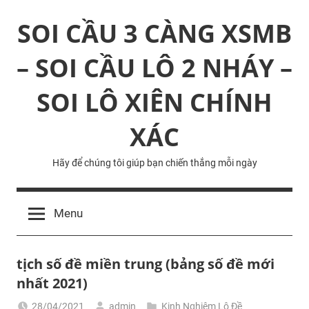
Skip
SOI CẦU 3 CÀNG XSMB
to
content
– SOI CẦU LÔ 2 NHÁY –
SOI LÔ XIÊN CHÍNH
XÁC
Hãy để chúng tôi giúp bạn chiến thắng mỗi ngày
Menu
tịch số đề miền trung (bảng số đề mới
nhất 2021)
28/04/2021
admin
Kinh Nghiệm Lô Đề