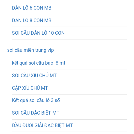
DÀN LÔ 6 CON MB
DÀN LÔ 8 CON MB
SOI CẦU DÀN LÔ 10 CON
soi cầu miền trung vip
kết quả soi cầu bao lô mt
SOI CẦU XÍU CHỦ MT
CẶP XÍU CHỦ MT
Kết quả soi cầu lô 3 số
SOI CẦU ĐẶC BIỆT MT
ĐẦU ĐUÔI GIẢI ĐẶC BIỆT MT