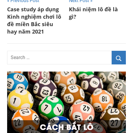
Điều
Previous Post
Next Post
Case study áp dụng
Khái niệm lô đề là
hướng
Kinh nghiệm chơi lô
gì?
bài
đề miền Bắc siêu
hay năm 2021
viết
Search
for:
Searc