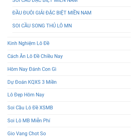
SOI CẦU ĐẶC BIỆT MIỀN NAM
ĐẦU ĐUÔI GIẢI ĐẶC BIỆT MIỀN NAM
SOI CẦU SONG THỦ LÔ MN
Kinh Nghiệm Lô Đề
Cách Ăn Lô Đề Chiều Nay
Hôm Nay Đánh Con Gì
Dự Đoán KQXS 3 Miền
Lô Đẹp Hôm Nay
Soi Cầu Lô Đề XSMB
Soi Lô MB Miễn Phí
Gio Vang Chot So