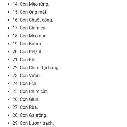
14: Con Mèo rừng.
15: Con Ong mật.
16: Con Chuột cống.
17: Con Chim cú.
18: Con Mèo nhà.
19: Con Bướm.
20: Con Rết/rít.
21: Con Khỉ.
22: Con Chim đại bàng.
23: Con Vượn.
24: Con Ếch.
25: Con Chim cắt.
26: Con Giun.
27: Con Rùa.
28: Con Gà trống.
29: Con Lươn/ trạch.