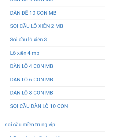
DÀN ĐỀ 10 CON MB
SOI CẦU LÔ XIÊN 2 MB
Soi cầu lô xiên 3
Lô xiên 4 mb
DÀN LÔ 4 CON MB
DÀN LÔ 6 CON MB
DÀN LÔ 8 CON MB
SOI CẦU DÀN LÔ 10 CON
soi cầu miền trung vip