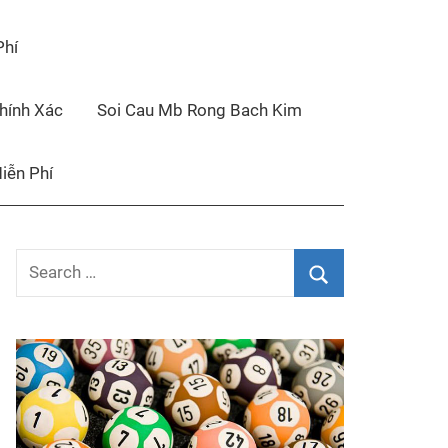
Phí
hính Xác
Soi Cau Mb Rong Bach Kim
iễn Phí
Search
for:
Search