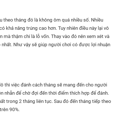
ầu theo tháng đó là không ôm quá nhiều số. Nhiều
 có khả năng trúng cao hơn. Tuy nhiên điều này lại vô
n mà thậm chí là lỗ vốn. Thay vào đó nên xem xét và
o nhất. Như vậy sẽ giúp người chơi có được lợi nhuận
lô thì việc đánh cách tháng sẽ mang đến cho người
iên nhẫn để chờ đợi đến thời điểm thích hợp để đánh.
ất trong 2 tháng liên tục. Sau đó đến tháng tiếp theo
 trên 90%.