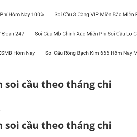
 Phí Hôm Nay 100%
Soi Cầu 3 Càng VIP Miền Bắc Miễn 
ự Đoán 247
Soi Cầu Mb Chính Xác Miễn Phí Soi Cầu Lô C
ô XSMB Hôm Nay
Soi Cầu Rồng Bạch Kim 666 Hôm Nay M
 soi cầu theo tháng chi
ề
 soi cầu theo tháng chi