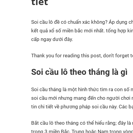
tiết
Soi cầu lô đề có chuẩn xác không? Áp dụng c
kết quả xổ số miền bắc mới nhất. tổng hợp ki
cấp ngay dưới đây.
Thank you for reading this post, don't forget 
Soi cầu lô theo tháng là gì
Soi cầu tháng là một hình thức tìm ra con số 
soi cầu mới nhưng mang đến cho người chơi n
tin chi tiết về phương pháp soi cầu này. Các b
Bắt cầu lô theo tháng có thể hiểu rằng; đây là
trong 3 miền Bắc, Trung hoặc Nam trong vòng 