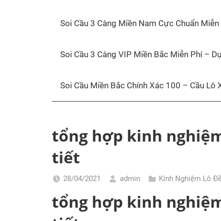
Soi Cầu 3 Càng Miền Nam Cực Chuẩn Miễn
Soi Cầu 3 Càng VIP Miền Bắc Miễn Phí – D
Soi Cầu Miền Bắc Chính Xác 100 – Cầu L
tổng hợp kinh nghiệm
tiết
28/04/2021
admin
Kinh Nghiệm Lô Đ
tổng hợp kinh nghiệm