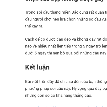
Trong soi cầu tháng miền Bắc cũng rất quan t
cầu người chơi nên lựa chọn những số cầu vừa
thể xảy ra.
Cách để có được cầu đẹp và không gãy rất đơn
nào về nhiều nhất liên tiếp trong 5 ngày trở lê
dưới 5 ngày thì nên bỏ qua bởi những cầu này
Kết luận
Bài viết trên đây đã chia sẻ đến các bạn thông
phương pháp soi cầu này. Hy vọng qua đây bạ
những con số có khả năng thắng cao.