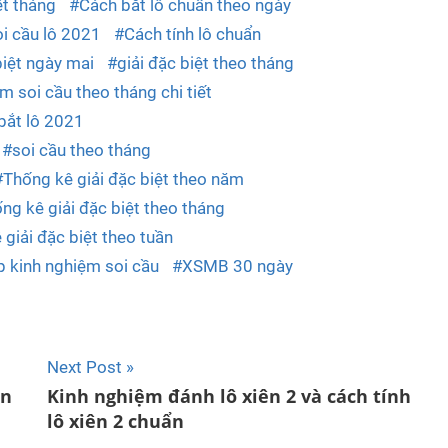
ệt tháng
Cách bắt lô chuẩn theo ngày
i cầu lô 2021
Cách tính lô chuẩn
biệt ngày mai
giải đặc biệt theo tháng
m soi cầu theo tháng chi tiết
bắt lô 2021
soi cầu theo tháng
Thống kê giải đặc biệt theo năm
ng kê giải đặc biệt theo tháng
 giải đặc biệt theo tuần
p kinh nghiệm soi cầu
XSMB 30 ngày
Next Post
ăn
Kinh nghiệm đánh lô xiên 2 và cách tính
lô xiên 2 chuẩn