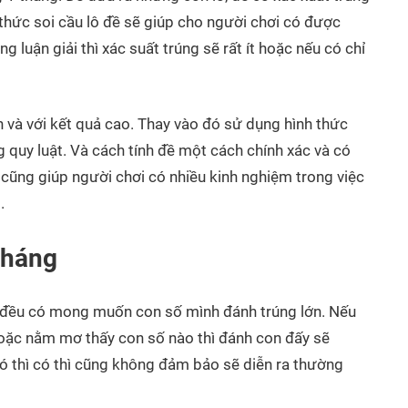
hức soi cầu lô đề sẽ giúp cho người chơi có được
luận giải thì xác suất trúng sẽ rất ít hoặc nếu có chỉ
và với kết quả cao. Thay vào đó sử dụng hình thức
 quy luật. Và cách tính đề một cách chính xác và có
n cũng giúp người chơi có nhiều kinh nghiệm trong việc
.
 tháng
ề đều có mong muốn con số mình đánh trúng lớn. Nếu
 Hoặc nằm mơ thấy con số nào thì đánh con đấy sẽ
ó thì có thì cũng không đảm bảo sẽ diễn ra thường