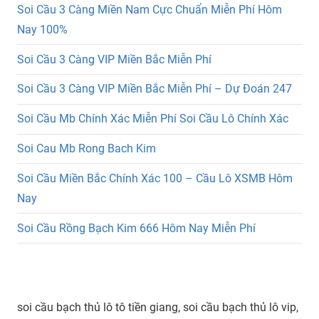
Soi Cầu 3 Càng Miền Nam Cực Chuẩn Miễn Phí Hôm
Nay 100%
Soi Cầu 3 Càng VIP Miền Bắc Miễn Phí
Soi Cầu 3 Càng VIP Miền Bắc Miễn Phí – Dự Đoán 247
Soi Cầu Mb Chính Xác Miễn Phí Soi Cầu Lô Chính Xác
Soi Cau Mb Rong Bach Kim
Soi Cầu Miền Bắc Chính Xác 100 – Cầu Lô XSMB Hôm
Nay
Soi Cầu Rồng Bạch Kim 666 Hôm Nay Miễn Phí
soi cầu bạch thủ lô tô tiền giang, soi cầu bạch thủ lô vip,