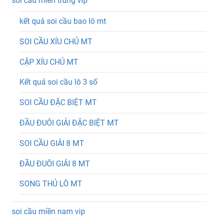
soi cầu miền trung vip
kết quả soi cầu bao lô mt
SOI CẦU XÍU CHỦ MT
CẶP XÍU CHỦ MT
Kết quả soi cầu lô 3 số
SOI CẦU ĐẶC BIỆT MT
ĐẦU ĐUÔI GIẢI ĐẶC BIỆT MT
SOI CẦU GIẢI 8 MT
ĐẦU ĐUÔI GIẢI 8 MT
SONG THỦ LÔ MT
soi cầu miền nam vip