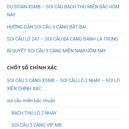
DỰ ĐOÁN XSMB – SOI CẦU BẠCH THỦ MIỀN BẮC HÔM
NAY
HƯỚNG DẪN SOI CẦU 3 CÀNG BẤT BẠI
SOI CẦU LÔ 247 – SOI CẦU BA CÀNG ĐÁNH LÀ TRÚNG
BÍ QUYẾT SOI CẦU 3 CÀNG MIỀN NAM HÔM NAY
CHỐT SỐ CHÍNH XÁC
SOI CẦU 3 CÀNG XSMB – SOI CẦU LÔ 2 NHÁY – SOI LÔ
XIÊN CHÍNH XÁC
soi cầu miền bắc chuẩn
BẠCH THỦ LÔ 2 NHÁY
SOI CẦU 3 CÀNG VÍP MB