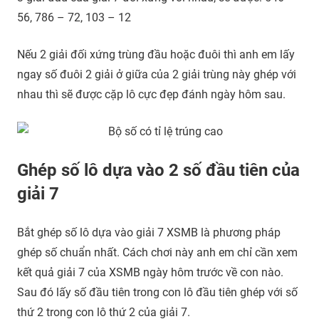
56, 786 – 72, 103 – 12
Nếu 2 giải đối xứng trùng đầu hoặc đuôi thì anh em lấy
ngay số đuôi 2 giải ở giữa của 2 giải trùng này ghép với
nhau thì sẽ được cặp lô cực đẹp đánh ngày hôm sau.
Ghép số lô dựa vào 2 số đầu tiên của
giải 7
Bắt ghép số lô dựa vào giải 7 XSMB là phương pháp
ghép số chuẩn nhất. Cách chơi này anh em chỉ cần xem
kết quả giải 7 của XSMB ngày hôm trước về con nào.
Sau đó lấy số đầu tiên trong con lô đầu tiên ghép với số
thứ 2 trong con lô thứ 2 của giải 7.