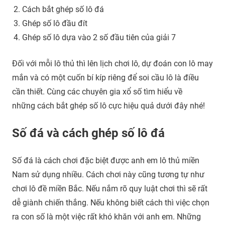
Cách bắt ghép số lô đá
Ghép số lô đầu đít
Ghép số lô dựa vào 2 số đầu tiên của giải 7
Đối với mỗi lô thủ thì lên lịch chơi lô, dự đoán con lô may
mắn và có một cuốn bí kíp riêng để soi cầu lô là điều
cần thiết. Cùng các chuyên gia xổ số tìm hiểu về
những cách bắt ghép số lô cực hiệu quả dưới đây nhé!
Số đá và cách ghép số lô đá
Số đá là cách chơi đặc biệt được anh em lô thủ miền
Nam sử dụng nhiều. Cách chơi này cũng tương tự như
chơi lô đề miền Bắc. Nếu nắm rõ quy luật chơi thì sẽ rất
dễ giành chiến thắng. Nếu không biết cách thì việc chọn
ra con số là một việc rất khó khăn với anh em. Những