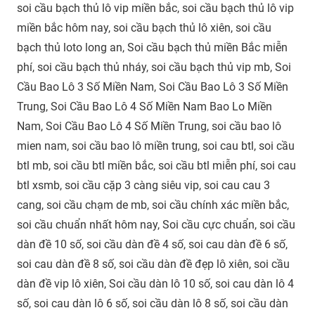
soi cầu bạch thủ lô vip miền bắc, soi cầu bạch thủ lô vip
miền bắc hôm nay, soi cầu bạch thủ lô xiên, soi cầu
bạch thủ loto long an, Soi cầu bạch thủ miền Bắc miễn
phí, soi cầu bạch thủ nháy, soi cầu bạch thủ vip mb, Soi
Cầu Bao Lô 3 Số Miền Nam, Soi Cầu Bao Lô 3 Số Miền
Trung, Soi Cầu Bao Lô 4 Số Miền Nam Bao Lo Miền
Nam, Soi Cầu Bao Lô 4 Số Miền Trung, soi cầu bao lô
mien nam, soi cầu bao lô miền trung, soi cau btl, soi cầu
btl mb, soi cầu btl miền bắc, soi cầu btl miễn phí, soi cau
btl xsmb, soi cầu cặp 3 càng siêu vip, soi cau cau 3
cang, soi cầu chạm de mb, soi cầu chính xác miền bắc,
soi cầu chuẩn nhất hôm nay, Soi cầu cực chuẩn, soi cầu
dàn đề 10 số, soi cầu dàn đề 4 số, soi cau dàn đề 6 số,
soi cau dàn đề 8 số, soi cầu dàn đề đẹp lô xiên, soi cầu
dàn đề vip lô xiên, Soi cầu dàn lô 10 số, soi cau dàn lô 4
số, soi cau dàn lô 6 số, soi cầu dàn lô 8 số, soi cầu dàn