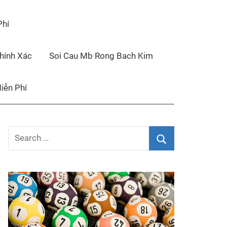
Phí
hính Xác
Soi Cau Mb Rong Bach Kim
iễn Phí
Search
for:
Search