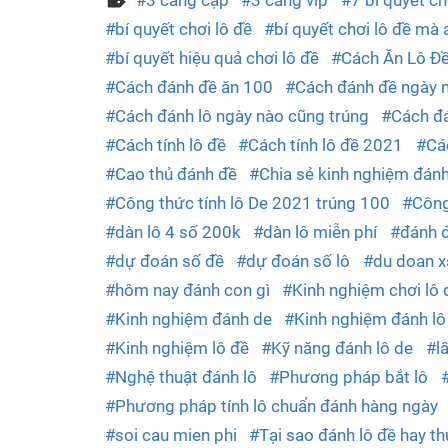
bí quyết chơi lô đề
bí quyết chơi lô đề mà
bí quyết hiệu quả chơi lô đề
Cách Ăn Lô Đề
Cách đánh đề ăn 100
Cách đánh đề ngày 
Cách đánh lô ngày nào cũng trúng
Cách đá
Cách tính lô đề
Cách tính lô đề 2021
Cá
Cao thủ đánh đề
Chia sẻ kinh nghiệm đánh
Công thức tính lô De 2021 trúng 100
Công
dàn lô 4 số 200k
dàn lô miễn phí
đánh 
dự đoán số đề
dự đoán số lô
du doan 
hôm nay đánh con gì
Kinh nghiệm chơi lô
Kinh nghiệm đánh de
Kinh nghiệm đánh lô
Kinh nghiệm lô đề
Kỹ năng đánh lô de
l
Nghệ thuật đánh lô
Phương pháp bắt lô
Phương pháp tính lô chuẩn đánh hàng ngày
soi cau mien phi
Tại sao đánh lô đề hay t