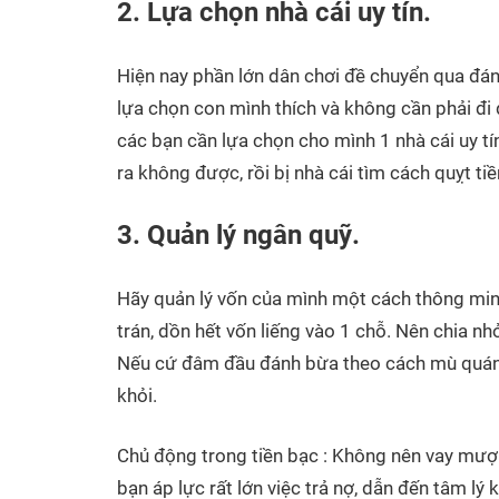
2. Lựa chọn nhà cái uy tín.
Hiện nay phần lớn dân chơi đề chuyển qua đánh 
lựa chọn con mình thích và không cần phải đi 
các bạn cần lựa chọn cho mình 1 nhà cái uy tí
ra không được, rồi bị nhà cái tìm cách quỵt ti
3. Quản lý ngân quỹ.
Hãy quản lý vốn của mình một cách thông minh 
trán, dồn hết vốn liếng vào 1 chỗ. Nên chia nh
Nếu cứ đâm đầu đánh bừa theo cách mù quáng k
khỏi.
Chủ động trong tiền bạc : Không nên vay mượn
bạn áp lực rất lớn việc trả nợ, dẫn đến tâm lý