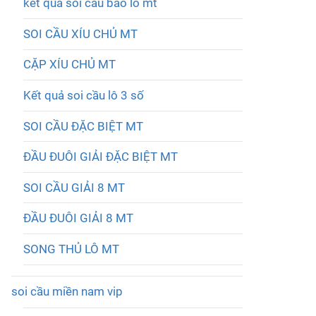
kết quả soi cầu bao lô mt
SOI CẦU XÍU CHỦ MT
CẶP XÍU CHỦ MT
Kết quả soi cầu lô 3 số
SOI CẦU ĐẶC BIỆT MT
ĐẦU ĐUÔI GIẢI ĐẶC BIỆT MT
SOI CẦU GIẢI 8 MT
ĐẦU ĐUÔI GIẢI 8 MT
SONG THỦ LÔ MT
soi cầu miền nam vip