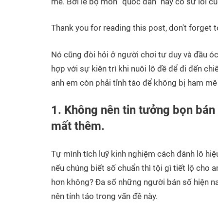
mê. Bởi lẽ bộ môn “quốc dân” này có sư lôi cu
Thank you for reading this post, don't forget 
Nó cũng đòi hỏi ở người chơi tư duy và đầu óc
hợp với sự kiên trì khi nuôi lô đề để đi đến ch
anh em còn phải tỉnh táo để không bị ham mê s
1. Không nên tin tưởng bọn bán 
mất thêm.
Tự mình tích luỹ kinh nghiệm cách đánh lô hiệ
nếu chúng biết số chuẩn thì tội gì tiết lộ cho
hơn không? Đa số những người bán số hiện nay
nên tỉnh táo trong vấn đề này.