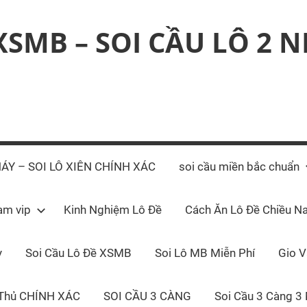
XSMB – SOI CẦU LÔ 2 N
ÁY – SOI LÔ XIÊN CHÍNH XÁC
soi cầu miền bắc chuẩn
am vip
Kinh Nghiệm Lô Đề
Cách Ăn Lô Đề Chiều N
y
Soi Cầu Lô Đề XSMB
Soi Lô MB Miễn Phí
Gio V
h Thủ CHÍNH XÁC
SOI CẦU 3 CÀNG
Soi Cầu 3 Càng 3