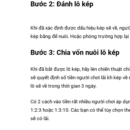
Bước 2: Đánh lô kép
Khi đã xác định được dấu hiệu kép sẽ về, ngườ
kép bằng để nuôi. Hoặc phòng trường hợp lại 
Bước 3: Chia vốn nuôi lô kép
Khi đã bắt được lô kép, hãy lên chiến thuật ch
sẽ quyết định số tiền người chơi lãi kh kép về
lô sẽ về trong thời gian 3 ngày.
Có 2 cách vào tiền rất nhiều người chơi áp dụn
1:2:3 hoặc 1:3:10. Các bạn có thể tùy chọn the
sẽ có lãi.