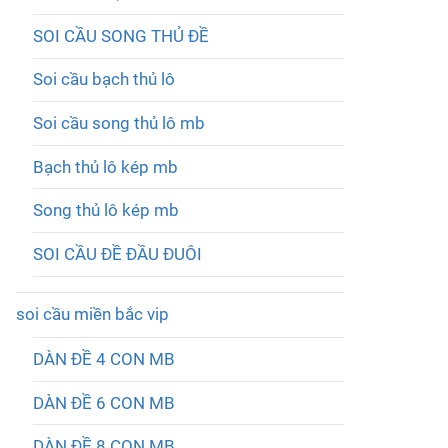
SOI CẦU SONG THỦ ĐỀ
Soi cầu bạch thủ lô
Soi cầu song thủ lô mb
Bạch thủ lô kép mb
Song thủ lô kép mb
SOI CẦU ĐỀ ĐẦU ĐUÔI
soi cầu miền bắc vip
DÀN ĐỀ 4 CON MB
DÀN ĐỀ 6 CON MB
DÀN ĐỀ 8 CON MB