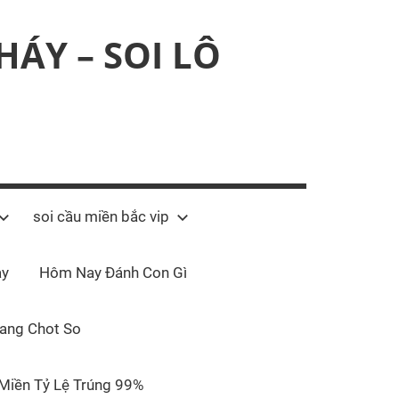
HÁY – SOI LÔ
soi cầu miền bắc vip
ay
Hôm Nay Đánh Con Gì
ang Chot So
 Miền Tỷ Lệ Trúng 99%