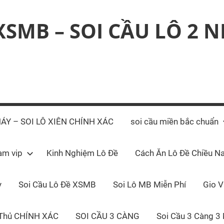
XSMB – SOI CẦU LÔ 2 N
ÁY – SOI LÔ XIÊN CHÍNH XÁC
soi cầu miền bắc chuẩn
am vip
Kinh Nghiệm Lô Đề
Cách Ăn Lô Đề Chiều N
y
Soi Cầu Lô Đề XSMB
Soi Lô MB Miễn Phí
Gio V
h Thủ CHÍNH XÁC
SOI CẦU 3 CÀNG
Soi Cầu 3 Càng 3