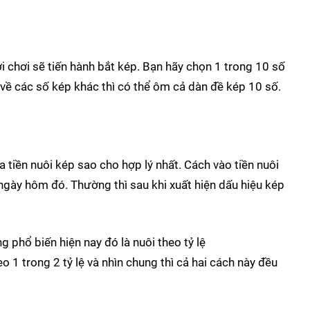
i chơi sẽ tiến hành bắt kép. Bạn hãy chọn 1 trong 10 số
về các số kép khác thì có thể ôm cả dàn đề kép 10 số.
ia tiền nuôi kép sao cho hợp lý nhất. Cách vào tiền nuôi
 ngày hôm đó. Thường thì sau khi xuất hiện dấu hiệu kép
g phổ biến hiện nay đó là nuôi theo tỷ lệ
o 1 trong 2 tỷ lệ và nhìn chung thì cả hai cách này đều