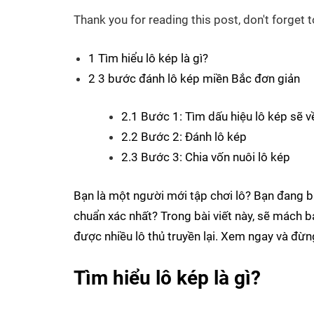
Thank you for reading this post, don't forget 
1
Tìm hiểu lô kép là gì?
2
3 bước đánh lô kép miền Bắc đơn giản
2.1
Bước 1: Tìm dấu hiệu lô kép sẽ v
2.2
Bước 2: Đánh lô kép
2.3
Bước 3: Chia vốn nuôi lô kép
Bạn là một người mới tập chơi lô? Bạn đang b
chuẩn xác nhất? Trong bài viết này, sẽ mách 
được nhiều lô thủ truyền lại. Xem ngay và đừn
Tìm hiểu lô kép là gì?