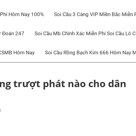
 Phí Hôm Nay 100%
Soi Cầu 3 Càng VIP Miền Bắc Miễn 
ự Đoán 247
Soi Cầu Mb Chính Xác Miễn Phí Soi Cầu Lô C
ô XSMB Hôm Nay
Soi Cầu Rồng Bạch Kim 666 Hôm Nay M
ng trượt phát nào cho dân
y