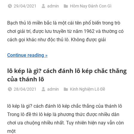
29/04/2021
admin
Hôm Nay Đánh Con Gì
Bạch thủ lô miền bắc là một cái tên phổ biến trong trò
chơi giải trí, được lưu truyền từ năm 1962 và thường có
cách gọi khác như độc thủ lô. Không được giải
Continue reading
lô kép là gì? cách đánh lô kép chắc thắng
của thánh lô
28/04/2021
admin
Kinh Nghiệm Lô Đề
lô kép là gì? cách đánh lô kép chắc thắng của thánh lô
Trong lô đề thì lô kép là phương thức được nhiều dân
chơi ưa chuộng nhiều nhất. Tuy nhiên hiện nay vẫn còn
một