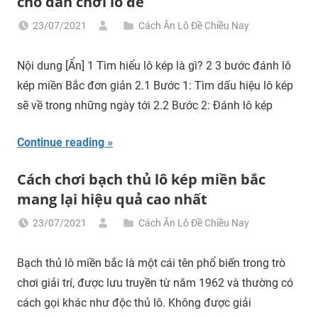
cho dân chơi lô đề
23/07/2021
Cách Ăn Lô Đề Chiều Nay
Nội dung [Ẩn] 1 Tìm hiểu lô kép là gì? 2 3 bước đánh lô
kép miền Bắc đơn giản 2.1 Bước 1: Tìm dấu hiệu lô kép
sẽ về trong những ngày tới 2.2 Bước 2: Đánh lô kép
Continue reading
Cách chơi bạch thủ lô kép miền bắc
mang lại hiệu quả cao nhất
23/07/2021
Cách Ăn Lô Đề Chiều Nay
Bạch thủ lô miền bắc là một cái tên phổ biến trong trò
chơi giải trí, được lưu truyền từ năm 1962 và thường có
cách gọi khác như độc thủ lô. Không được giải