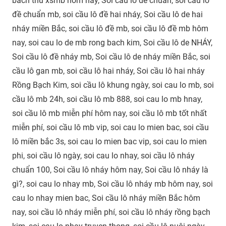
bach thu xsmb hom nay, Soi cầu lô de chuẩn, soi cầu lô
đề chuẩn mb, soi cầu lô đề hai nháy, Soi cầu lô de hai
nháy miền Bắc, soi cầu lô đề mb, soi cầu lô đề mb hôm
nay, soi cau lo de mb rong bach kim, Soi cầu lô de NHÁY,
Soi cầu lô đề nháy mb, Soi cầu lô de nháy miền Bắc, soi
cầu lô gan mb, soi cầu lô hai nháy, Soi cầu lô hai nháy
Rồng Bạch Kim, soi cầu lô khung ngày, soi cau lo mb, soi
cầu lô mb 24h, soi cầu lô mb 888, soi cau lo mb hnay,
soi cầu lô mb miễn phí hôm nay, soi cầu lô mb tốt nhất
miễn phí, soi cầu lô mb vip, soi cau lo mien bac, soi cầu
lô miền bắc 3s, soi cau lo mien bac vip, soi cau lo mien
phi, soi cầu lô ngày, soi cau lo nhay, soi cầu lô nháy
chuẩn 100, Soi cầu lô nháy hôm nay, Soi cầu lô nháy là
gì?, soi cau lo nhay mb, Soi cầu lô nháy mb hôm nay, soi
cau lo nhay mien bac, Soi cầu lô nháy miền Bắc hôm
nay, soi cầu lô nháy miễn phí, soi cầu lô nháy rồng bạch