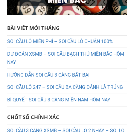
BÀI VIẾT MỚI THÁNG
SOI CẦU LÔ MIỄN PHÍ – SOI CẦU LÔ CHUẨN 100%
DỰ ĐOÁN XSMB – SOI CẦU BẠCH THỦ MIỀN BẮC HÔM
NAY
HƯỚNG DẪN SOI CẦU 3 CÀNG BẤT BẠI
SOI CẦU LÔ 247 – SOI CẦU BA CÀNG ĐÁNH LÀ TRÚNG
BÍ QUYẾT SOI CẦU 3 CÀNG MIỀN NAM HÔM NAY
CHỐT SỐ CHÍNH XÁC
SOI CẦU 3 CÀNG XSMB – SOI CẦU LÔ 2 NHÁY – SOI LÔ