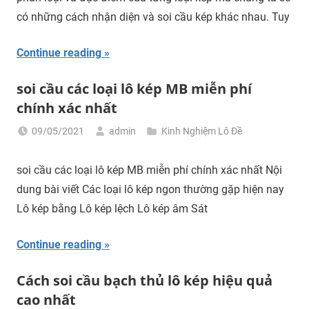
có những cách nhận diện và soi cầu kép khác nhau. Tuy
Continue reading
soi cầu các loại lô kép MB miễn phí
chính xác nhất
09/05/2021
admin
Kinh Nghiệm Lô Đề
soi cầu các loại lô kép MB miễn phí chính xác nhất Nội
dung bài viết Các loại lô kép ngon thường gặp hiện nay
Lô kép bằng Lô kép lệch Lô kép âm Sát
Continue reading
Cách soi cầu bạch thủ lô kép hiệu quả
cao nhất