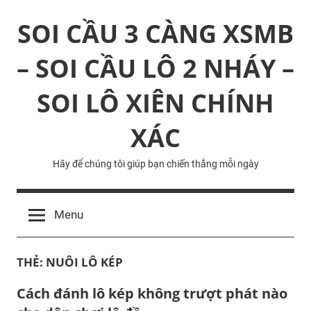
Skip
SOI CẦU 3 CÀNG XSMB
to
content
– SOI CẦU LÔ 2 NHÁY –
SOI LÔ XIÊN CHÍNH
XÁC
Hãy để chúng tôi giúp bạn chiến thắng mỗi ngày
Menu
THẺ:
NUÔI LÔ KÉP
Cách đánh lô kép không trượt phát nào