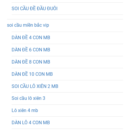
SOI CẦU ĐỀ ĐẦU ĐUÔI
soi cầu miền bắc vip
DÀN ĐỀ 4 CON MB
DÀN ĐỀ 6 CON MB
DÀN ĐỀ 8 CON MB
DÀN ĐỀ 10 CON MB
SOI CẦU LÔ XIÊN 2 MB
Soi cầu lô xiên 3
Lô xiên 4 mb
DÀN LÔ 4 CON MB