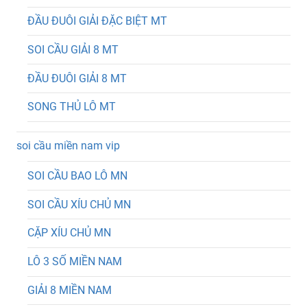
ĐẦU ĐUÔI GIẢI ĐẶC BIỆT MT
SOI CẦU GIẢI 8 MT
ĐẦU ĐUÔI GIẢI 8 MT
SONG THỦ LÔ MT
soi cầu miền nam vip
SOI CẦU BAO LÔ MN
SOI CẦU XÍU CHỦ MN
CẶP XÍU CHỦ MN
LÔ 3 SỐ MIỀN NAM
GIẢI 8 MIỀN NAM