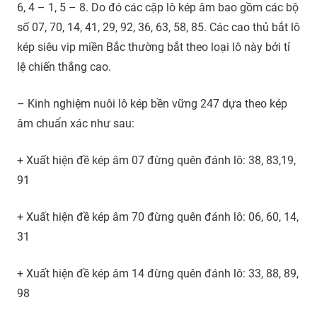
6, 4 – 1, 5 – 8. Do đó các cặp lô kép âm bao gồm các bộ
số 07, 70, 14, 41, 29, 92, 36, 63, 58, 85. Các cao thủ bắt lô
kép siêu vip miền Bắc thường bắt theo loại lô này bởi tỉ
lệ chiến thắng cao.
– Kinh nghiệm nuôi lô kép bền vững 247 dựa theo kép
âm chuẩn xác như sau:
+ Xuất hiện đề kép âm 07 đừng quên đánh lô: 38, 83,19,
91
+ Xuất hiện đề kép âm 70 đừng quên đánh lô: 06, 60, 14,
31
+ Xuất hiện đề kép âm 14 đừng quên đánh lô: 33, 88, 89,
98