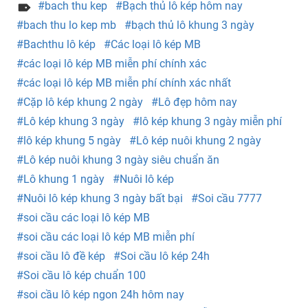
bach thu kep
Bạch thủ lô kép hôm nay
bach thu lo kep mb
bạch thủ lô khung 3 ngày
Bachthu lô kép
Các loại lô kép MB
các loại lô kép MB miễn phí chính xác
các loại lô kép MB miễn phí chính xác nhất
Cặp lô kép khung 2 ngày
Lô đẹp hôm nay
Lô kép khung 3 ngày
lô kép khung 3 ngày miễn phí
lô kép khung 5 ngày
Lô kép nuôi khung 2 ngày
Lô kép nuôi khung 3 ngày siêu chuẩn ăn
Lô khung 1 ngày
Nuôi lô kép
Nuôi lô kép khung 3 ngày bất bại
Soi cầu 7777
soi cầu các loại lô kép MB
soi cầu các loại lô kép MB miễn phí
soi cầu lô đề kép
Soi cầu lô kép 24h
Soi cầu lô kép chuẩn 100
soi cầu lô kép ngon 24h hôm nay