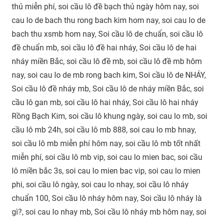
thủ miễn phí, soi cầu lô đề bạch thủ ngày hôm nay, soi
cau lo de bach thu rong bach kim hom nay, soi cau lo de
bach thu xsmb hom nay, Soi cầu lô de chuẩn, soi cầu lô
đề chuẩn mb, soi cầu lô đề hai nháy, Soi cầu lô de hai
nháy miền Bắc, soi cầu lô đề mb, soi cầu lô đề mb hôm
nay, soi cau lo de mb rong bach kim, Soi cầu lô de NHÁY,
Soi cầu lô đề nháy mb, Soi cầu lô de nháy miền Bắc, soi
cầu lô gan mb, soi cầu lô hai nháy, Soi cầu lô hai nháy
Rồng Bạch Kim, soi cầu lô khung ngày, soi cau lo mb, soi
cầu lô mb 24h, soi cầu lô mb 888, soi cau lo mb hnay,
soi cầu lô mb miễn phí hôm nay, soi cầu lô mb tốt nhất
miễn phí, soi cầu lô mb vip, soi cau lo mien bac, soi cầu
lô miền bắc 3s, soi cau lo mien bac vip, soi cau lo mien
phi, soi cầu lô ngày, soi cau lo nhay, soi cầu lô nháy
chuẩn 100, Soi cầu lô nháy hôm nay, Soi cầu lô nháy là
gì?, soi cau lo nhay mb, Soi cầu lô nháy mb hôm nay, soi