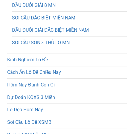
ĐẦU ĐUÔI GIẢI 8 MN
SOI CẦU ĐẶC BIỆT MIỀN NAM
ĐẦU ĐUÔI GIẢI ĐẶC BIỆT MIỀN NAM
SOI CẦU SONG THỦ LÔ MN
Kinh Nghiệm Lô Đề
Cách Ăn Lô Đề Chiều Nay
Hôm Nay Đánh Con Gì
Dự Đoán KQXS 3 Miền
Lô Đẹp Hôm Nay
Soi Cầu Lô Đề XSMB