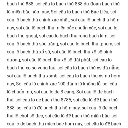
bạch thủ 888, soi cầu lô bạch thủ 888 dự đoán bạch thủ
lô miền bắc hôm nay, Soi cầu lô bạch thủ Bạc Liêu, soi
cầu lô bạch thủ chính xác nhất, soi cầu lô bạch thủ hôm
nay, soi cầu lô bạch thủ miền bắc chuẩn xác, soi cau lo
bach thu qngai, soi cau lo bach thu rong bach kim, soi
cầu lô bạch thủ sóc trăng, soi cau lo bach thu tphcm, soi
cầu lô bạch thủ xổ số, soi cầu lô bạch thủ xổ số bình
dương, soi cầu lô bạch thủ xổ số đài phát, soi cau lo
bach thu xo so vung tau, soi cầu lô bạch thủ xs đà nẵng,
soi cầu lô bạch thủ xsmb, soi cau lo bach thu xsmb hom
nay, Soi cầu lô chính xác 100 đánh lô không lỗ, soi cầu
lô chuẩn mb, soi cau lo de 3 cang, Soi cầu lô đề bạch
thủ, soi cau lo de bach thu 8785, soi cầu lô đề bạch thủ
888, soi cầu lô đề bạch thủ hôm nay, soi cầu lô đề bạch
thủ lô chốt số đẹp, soi cầu lô đề bạch thủ miền bắc, soi
cau lo de bach thu mien bac hom nay, soi cầu lô đề bạch