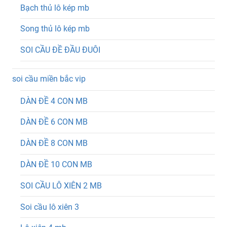
Bạch thủ lô kép mb
Song thủ lô kép mb
SOI CẦU ĐỀ ĐẦU ĐUÔI
soi cầu miền bắc vip
DÀN ĐỀ 4 CON MB
DÀN ĐỀ 6 CON MB
DÀN ĐỀ 8 CON MB
DÀN ĐỀ 10 CON MB
SOI CẦU LÔ XIÊN 2 MB
Soi cầu lô xiên 3