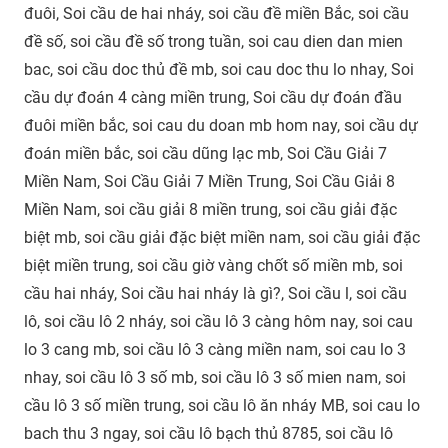
đuôi, Soi cầu de hai nháy, soi cầu đề miền Bắc, soi cầu
đề số, soi cầu đề số trong tuần, soi cau dien dan mien
bac, soi cầu doc thủ đề mb, soi cau doc thu lo nhay, Soi
cầu dự đoán 4 càng miền trung, Soi cầu dự đoán đầu
đuôi miền bắc, soi cau du doan mb hom nay, soi cầu dự
đoán miền bắc, soi cầu dũng lạc mb, Soi Cầu Giải 7
Miền Nam, Soi Cầu Giải 7 Miền Trung, Soi Cầu Giải 8
Miền Nam, soi cầu giải 8 miền trung, soi cầu giải đặc
biệt mb, soi cầu giải đặc biệt miền nam, soi cầu giải đặc
biệt miền trung, soi cầu giờ vàng chốt số miền mb, soi
cầu hai nháy, Soi cầu hai nháy là gì?, Soi cầu l, soi cầu
lô, soi cầu lô 2 nháy, soi cầu lô 3 càng hôm nay, soi cau
lo 3 cang mb, soi cầu lô 3 càng miền nam, soi cau lo 3
nhay, soi cầu lô 3 số mb, soi cầu lô 3 số mien nam, soi
cầu lô 3 số miền trung, soi cầu lô ăn nháy MB, soi cau lo
bach thu 3 ngay, soi cầu lô bạch thủ 8785, soi cầu lô