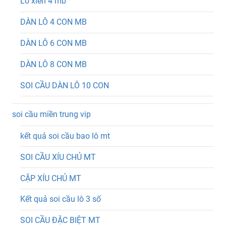
Lô xiên 4 mb
DÀN LÔ 4 CON MB
DÀN LÔ 6 CON MB
DÀN LÔ 8 CON MB
SOI CẦU DÀN LÔ 10 CON
soi cầu miền trung vip
kết quả soi cầu bao lô mt
SOI CẦU XÍU CHỦ MT
CẶP XÍU CHỦ MT
Kết quả soi cầu lô 3 số
SOI CẦU ĐẶC BIỆT MT