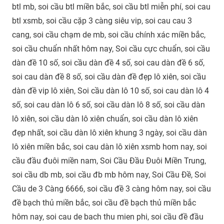
btl mb, soi cầu btl miền bắc, soi cầu btl miễn phí, soi cau
btl xsmb, soi cầu cặp 3 càng siêu vip, soi cau cau 3
cang, soi cầu chạm de mb, soi cầu chính xác miền bắc,
soi cầu chuẩn nhất hôm nay, Soi cầu cực chuẩn, soi cầu
dàn đề 10 số, soi cầu dàn đề 4 số, soi cau dàn đề 6 số,
soi cau dàn đề 8 số, soi cầu dàn đề đẹp lô xiên, soi cầu
dàn đề vip lô xiên, Soi cầu dàn lô 10 số, soi cau dàn lô 4
số, soi cau dàn lô 6 số, soi cầu dàn lô 8 số, soi cầu dàn
lô xiên, soi cầu dàn lô xiên chuẩn, soi cầu dàn lô xiên
đẹp nhất, soi cầu dàn lô xiên khung 3 ngày, soi cầu dàn
lô xiên miền bắc, soi cau dàn lô xiên xsmb hom nay, soi
cầu đầu đuôi miền nam, Soi Cầu Đầu Đuôi Miền Trung,
soi cầu db mb, soi cầu đb mb hôm nay, Soi Cầu Đề, Soi
Cầu de 3 Càng 6666, soi cầu đề 3 càng hôm nay, soi cầu
đề bạch thủ miền bắc, soi cầu đề bạch thủ miền bắc
hôm nay, soi cau de bach thu mien phi, soi cầu đề đầu