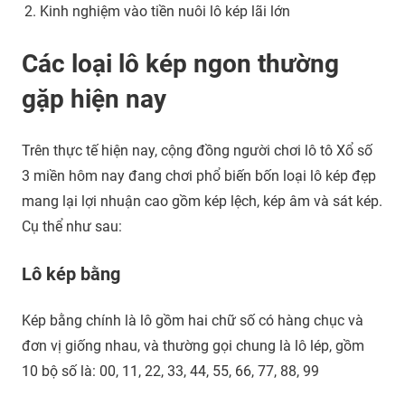
Kinh nghiệm vào tiền nuôi lô kép lãi lớn
Các loại lô kép ngon thường
gặp hiện nay
Trên thực tế hiện nay, cộng đồng người chơi lô tô Xổ số
3 miền hôm nay đang chơi phổ biến bốn loại lô kép đẹp
mang lại lợi nhuận cao gồm kép lệch, kép âm và sát kép.
Cụ thể như sau:
Lô kép bằng
Kép bằng chính là lô gồm hai chữ số có hàng chục và
đơn vị giống nhau, và thường gọi chung là lô lép, gồm
10 bộ số là: 00, 11, 22, 33, 44, 55, 66, 77, 88, 99