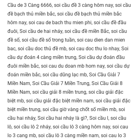
Cầu de 3 Càng 6666, soi cầu đề 3 càng hôm nay, soi cầu
đề bạch thủ miền bắc, soi cầu đề bạch thủ miền bắc
hôm nay, soi cau de bach thu mien phi, soi cầu đề đầu
đuôi, Soi cầu de hai nháy, soi cầu đề miền Bắc, soi cầu
đề số, soi cầu đề số trong tuần, soi cau dien dan mien
bac, soi cầu doc thủ đề mb, soi cau doc thu lo nhay, Soi
cầu dự đoán 4 càng miền trung, Soi cầu dự đoán đầu
đuôi miền bắc, soi cau du doan mb hom nay, soi cầu dự
đoán miền bắc, soi cầu dũng lạc mb, Soi Cầu Giải 7
Miền Nam, Soi Cầu Giải 7 Miền Trung, Soi Cầu Giải 8
Miền Nam, soi cầu giải 8 miền trung, soi cầu giải đặc
biệt mb, soi cầu giải đặc biệt miền nam, soi cầu giải đặc
biệt miền trung, soi cầu giờ vàng chốt số miền mb, soi
cầu hai nháy, Soi cầu hai nháy là gì?, Soi cầu l, soi cầu
lô, soi cầu lô 2 nháy, soi cầu lô 3 càng hôm nay, soi cau
lo 3 cang mb, soi cầu lô 3 càng miền nam, soi cau lo 3