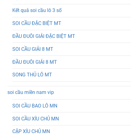
Kết quả soi cầu lô 3 số
SOI CẦU ĐẶC BIỆT MT
ĐẦU ĐUÔI GIẢI ĐẶC BIỆT MT
SOI CẦU GIẢI 8 MT
ĐẦU ĐUÔI GIẢI 8 MT
SONG THỦ LÔ MT
soi cầu miền nam vip
SOI CẦU BAO LÔ MN
SOI CẦU XÍU CHỦ MN
CẶP XÍU CHỦ MN