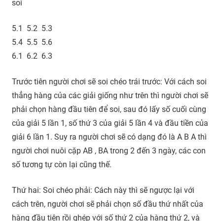
soi
5.1 5.2 5.3
5.4 5.5 5.6
6.1 6.2 6.3
Trước tiên người chơi sẽ soi chéo trái trước: Với cách soi
thẳng hàng của các giải giống như trên thì người chơi sẽ
phải chọn hàng đầu tiên để soi, sau đó lấy số cuối cùng
của giải 5 lần 1, số thứ 3 của giải 5 lần 4 và đầu tiền của
giải 6 lần 1. Suy ra người chơi sẽ có dạng đó là A B A thì
người chơi nuôi cặp AB , BA trong 2 đến 3 ngày, các con
số tương tự còn lại cũng thế.
Thứ hai: Soi chéo phải: Cách này thì sẽ ngược lại với
cách trên, người chơi sẽ phải chọn số đầu thứ nhất của
hàng đầu tiên rồi ghép với số thứ 2 của hàng thứ 2, và