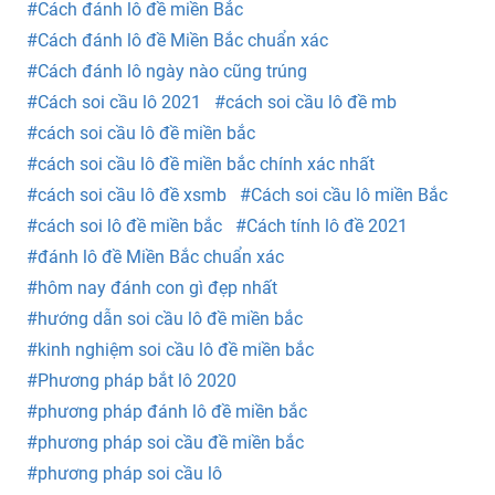
Cách đánh lô đề miền Bắc
Cách đánh lô đề Miền Bắc chuẩn xác
Cách đánh lô ngày nào cũng trúng
Cách soi cầu lô 2021
cách soi cầu lô đề mb
cách soi cầu lô đề miền bắc
cách soi cầu lô đề miền bắc chính xác nhất
cách soi cầu lô đề xsmb
Cách soi cầu lô miền Bắc
cách soi lô đề miền bắc
Cách tính lô đề 2021
đánh lô đề Miền Bắc chuẩn xác
hôm nay đánh con gì đẹp nhất
hướng dẫn soi cầu lô đề miền bắc
kinh nghiệm soi cầu lô đề miền bắc
Phương pháp bắt lô 2020
phương pháp đánh lô đề miền bắc
phương pháp soi cầu đề miền bắc
phương pháp soi cầu lô