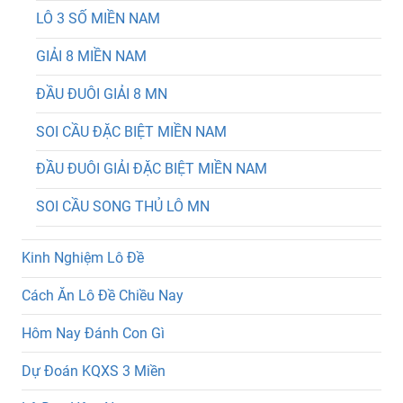
LÔ 3 SỐ MIỀN NAM
GIẢI 8 MIỀN NAM
ĐẦU ĐUÔI GIẢI 8 MN
SOI CẦU ĐẶC BIỆT MIỀN NAM
ĐẦU ĐUÔI GIẢI ĐẶC BIỆT MIỀN NAM
SOI CẦU SONG THỦ LÔ MN
Kinh Nghiệm Lô Đề
Cách Ăn Lô Đề Chiều Nay
Hôm Nay Đánh Con Gì
Dự Đoán KQXS 3 Miền