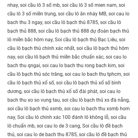
nhay, soi cầu lô 3 số mb, soi cầu lô 3 số mien nam, soi
cầu lô 3 số miền trung, soi cầu lô ăn nháy MB, soi cau lo
bach thu 3 ngay, soi cầu lô bạch thủ 8785, soi cầu lô
bạch thủ 888, soi cầu lô bạch thủ 888 dự đoán bạch thủ
lô miền bắc hôm nay, Soi cầu lô bạch thủ Bạc Liêu, soi
cầu lô bạch thủ chính xác nhất, soi cầu lô bạch thủ hôm
nay, soi cầu lô bạch thủ miền bắc chuẩn xác, soi cau lo
bach thu qngai, soi cau lo bach thu rong bach kim, soi
cầu lô bạch thủ sóc trăng, soi cau lo bach thu tphcm, soi
cầu lô bạch thủ xổ số, soi cầu lô bạch thủ xổ số bình
dương, soi cầu lô bạch thủ xổ số đài phát, soi cau lo
bach thu xo so vung tau, soi cầu lô bạch thủ xs đà nẵng,
soi cầu lô bạch thủ xsmb, soi cau lo bach thu xsmb hom
nay, Soi cầu lô chính xác 100 đánh lô không lỗ, soi cầu
lô chuẩn mb, soi cau lo de 3 cang, Soi cầu lô đề bạch
thủ, soi cau lo de bach thu 8785, soi cầu lô đề bạch thủ