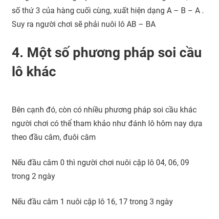
số thứ 3 của hàng cuối cùng, xuất hiện dạng A – B – A .
Suy ra người chơi sẽ phải nuôi lô AB – BA
4. Một số phương pháp soi cầu
lô khác
Bên cạnh đó, còn có nhiều phương pháp soi cầu khác
người chơi có thể tham khảo như đánh lô hôm nay dựa
theo đầu câm, đuôi câm
Nếu đầu câm 0 thì người chơi nuôi cặp lô 04, 06, 09
trong 2 ngày
Nếu đầu câm 1 nuôi cặp lô 16, 17 trong 3 ngày