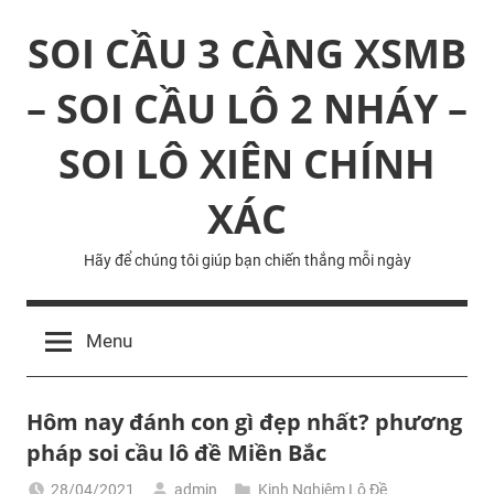
Skip
SOI CẦU 3 CÀNG XSMB
to
content
– SOI CẦU LÔ 2 NHÁY –
SOI LÔ XIÊN CHÍNH
XÁC
Hãy để chúng tôi giúp bạn chiến thắng mỗi ngày
Menu
Hôm nay đánh con gì đẹp nhất? phương
pháp soi cầu lô đề Miền Bắc
28/04/2021
admin
Kinh Nghiệm Lô Đề