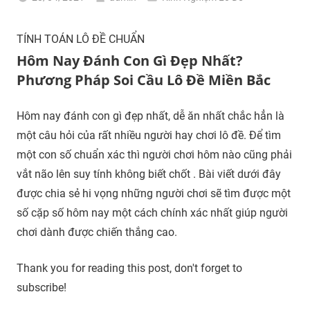
TÍNH TOÁN LÔ ĐỀ CHUẨN
Hôm Nay Đánh Con Gì Đẹp Nhất?
Phương Pháp Soi Cầu Lô Đề Miền Bắc
ở
Hôm nay đánh con gì đẹp nhất, dễ ăn nhất chắc hẳn là
Hôm
một câu hỏi của rất nhiều người hay chơi lô đề. Để tìm
nay
đánh
một con số chuẩn xác thì người chơi hôm nào cũng phải
con
vắt não lên suy tính không biết chốt . Bài viết dưới đây
gì
được chia sẻ hi vọng những người chơi sẽ tìm được một
đẹp
số cặp số hôm nay một cách chính xác nhất giúp người
nhất?
chơi dành được chiến thắng cao.
phương
pháp
Thank you for reading this post, don't forget to
soi
cầu
subscribe!
lô