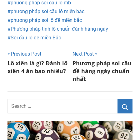
phuong phap soi cau lo mb
phương pháp soi cầu lô miền bắc
phương pháp soi lô đề miền bắc
Phương pháp tính lô chuẩn đánh hàng ngày
Soi cầu lô de miền Bắc
Điều
Previous Post
Next Post
Lô xiên là gì? Đánh lô
Phương pháp soi cầu
hướng
xiên 4 ăn bao nhiêu?
đề hàng ngày chuẩn
bài
nhất
viết
Search
for:
Searc