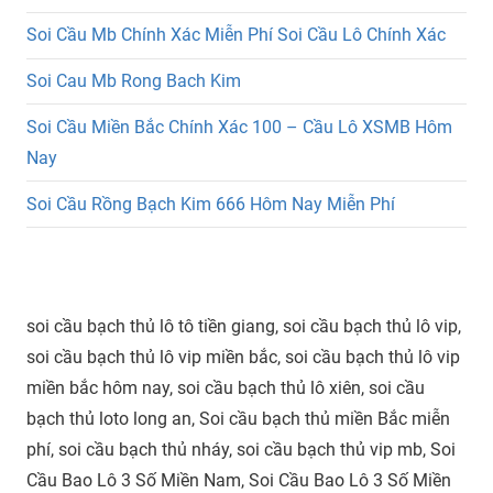
Soi Cầu Mb Chính Xác Miễn Phí Soi Cầu Lô Chính Xác
Soi Cau Mb Rong Bach Kim
Soi Cầu Miền Bắc Chính Xác 100 – Cầu Lô XSMB Hôm
Nay
Soi Cầu Rồng Bạch Kim 666 Hôm Nay Miễn Phí
soi cầu bạch thủ lô tô tiền giang, soi cầu bạch thủ lô vip,
soi cầu bạch thủ lô vip miền bắc, soi cầu bạch thủ lô vip
miền bắc hôm nay, soi cầu bạch thủ lô xiên, soi cầu
bạch thủ loto long an, Soi cầu bạch thủ miền Bắc miễn
phí, soi cầu bạch thủ nháy, soi cầu bạch thủ vip mb, Soi
Cầu Bao Lô 3 Số Miền Nam, Soi Cầu Bao Lô 3 Số Miền