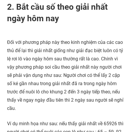
2. Bắt cầu số theo giải nhất
ngày hôm nay
Đối với phương pháp này theo kinh nghiệm của các cao
thủ để lại thì giải nhất giống như giải đạc biệt luôn có tỷ
lệ rơi lô vào ngày hôm sau thường rất là cao. Chính vì
vậy phương pháp soi cầu theo giải nhất này người chơi
sẽ phải vận dụng như sau: Người chơi có thể lấy 2 cặp
số ké gần nhau trong giải nhất đã ra trong ngày hôm
trước để nuôi lô cho khung 2 đến 3 ngày tiếp theo, nếu
thấy về ngay ngày đầu tiên thì 2 ngày sau người sẽ nghỉ
cầu.
Ví dụ minh họa như sau: nếu thấy giải nhất về 65926 thì
người chơi có thể nuôi các con lô như sau : 65 – 59- 92-