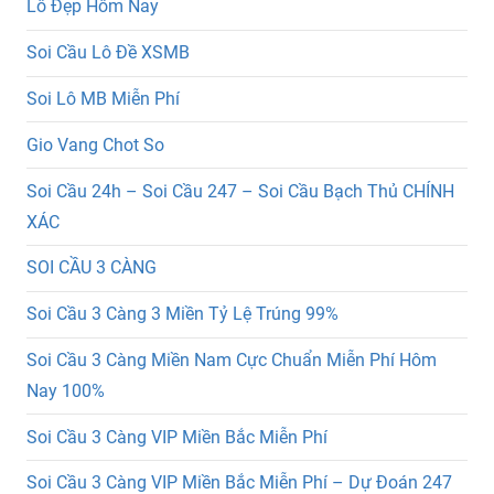
Lô Đẹp Hôm Nay
Soi Cầu Lô Đề XSMB
Soi Lô MB Miễn Phí
Gio Vang Chot So
Soi Cầu 24h – Soi Cầu 247 – Soi Cầu Bạch Thủ CHÍNH
XÁC
SOI CẦU 3 CÀNG
Soi Cầu 3 Càng 3 Miền Tỷ Lệ Trúng 99%
Soi Cầu 3 Càng Miền Nam Cực Chuẩn Miễn Phí Hôm
Nay 100%
Soi Cầu 3 Càng VIP Miền Bắc Miễn Phí
Soi Cầu 3 Càng VIP Miền Bắc Miễn Phí – Dự Đoán 247