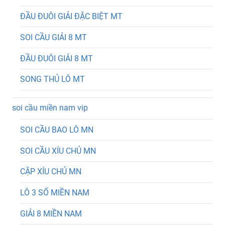
ĐẦU ĐUÔI GIẢI ĐẶC BIỆT MT
SOI CẦU GIẢI 8 MT
ĐẦU ĐUÔI GIẢI 8 MT
SONG THỦ LÔ MT
soi cầu miền nam vip
SOI CẦU BAO LÔ MN
SOI CẦU XÍU CHỦ MN
CẶP XÍU CHỦ MN
LÔ 3 SỐ MIỀN NAM
GIẢI 8 MIỀN NAM