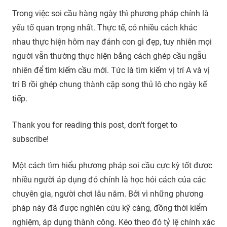
Trong việc soi cầu hàng ngày thì phương pháp chính là
yếu tố quan trọng nhất. Thực tế, có nhiều cách khác
nhau thực hiện hôm nay đánh con gì đẹp, tuy nhiên mọi
người vẫn thường thực hiện bằng cách ghép cầu ngẫu
nhiên để tìm kiếm cầu mới. Tức là tìm kiếm vị trí A và vị
trí B rồi ghép chung thành cặp song thủ lô cho ngày kế
tiếp.
Thank you for reading this post, don't forget to
subscribe!
Một cách tìm hiểu phương pháp soi cầu cực kỳ tốt được
nhiều người áp dụng đó chính là học hỏi cách của các
chuyên gia, người chơi lâu năm. Bởi vì những phương
pháp này đã được nghiên cứu kỹ càng, đồng thời kiểm
nghiệm, áp dụng thành công. Kéo theo đó tỷ lệ chính xác