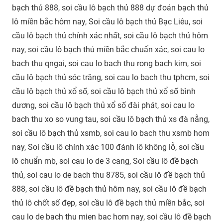
bạch thủ 888, soi cầu lô bạch thủ 888 dự đoán bạch thủ
lô miền bắc hôm nay, Soi cầu lô bạch thủ Bạc Liêu, soi
cầu lô bạch thủ chính xác nhất, soi cầu lô bạch thủ hôm
nay, soi cầu lô bạch thủ miền bắc chuẩn xác, soi cau lo
bach thu qngai, soi cau lo bach thu rong bach kim, soi
cầu lô bạch thủ sóc trăng, soi cau lo bach thu tphcm, soi
cầu lô bạch thủ xổ số, soi cầu lô bạch thủ xổ số bình
dương, soi cầu lô bạch thủ xổ số đài phát, soi cau lo
bach thu xo so vung tau, soi cầu lô bạch thủ xs đà nẵng,
soi cầu lô bạch thủ xsmb, soi cau lo bach thu xsmb hom
nay, Soi cầu lô chính xác 100 đánh lô không lỗ, soi cầu
lô chuẩn mb, soi cau lo de 3 cang, Soi cầu lô đề bạch
thủ, soi cau lo de bach thu 8785, soi cầu lô đề bạch thủ
888, soi cầu lô đề bạch thủ hôm nay, soi cầu lô đề bạch
thủ lô chốt số đẹp, soi cầu lô đề bạch thủ miền bắc, soi
cau lo de bach thu mien bac hom nay, soi cầu lô đề bạch