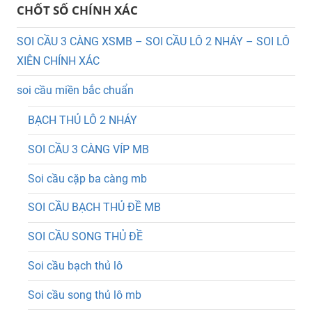
CHỐT SỐ CHÍNH XÁC
SOI CẦU 3 CÀNG XSMB – SOI CẦU LÔ 2 NHÁY – SOI LÔ
XIÊN CHÍNH XÁC
soi cầu miền bắc chuẩn
BẠCH THỦ LÔ 2 NHÁY
SOI CẦU 3 CÀNG VÍP MB
Soi cầu cặp ba càng mb
SOI CẦU BẠCH THỦ ĐỀ MB
SOI CẦU SONG THỦ ĐỀ
Soi cầu bạch thủ lô
Soi cầu song thủ lô mb