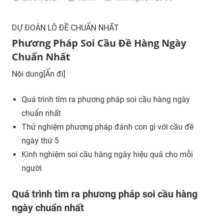
DỰ ĐOÁN LÔ ĐỀ CHUẨN NHẤT
Phương Pháp Soi Cầu Đề Hàng Ngày
Chuẩn Nhất
ở
Nội dung
[Ẩn đi]
Phương
pháp
Quá trình tìm ra phương pháp soi cầu hàng ngày
soi
chuẩn nhất
cầu
Thử nghiệm phương pháp đánh con gì với cầu đề
đề
ngày thứ 5
hàng
Kinh nghiệm soi cầu hàng ngày hiệu quả cho mỗi
ngày
chuẩn
người
nhất
Quá trình tìm ra phương pháp soi cầu hàng
ngày chuẩn nhất