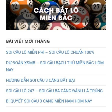
BÀI VIẾT MỚI THÁNG
SOI CẦU LÔ MIỄN PHÍ – SOI CẦU LÔ CHUẨN 100%
DỰ ĐOÁN XSMB – SOI CẦU BẠCH THỦ MIỀN BẮC HÔM
NAY
HƯỚNG DẪN SOI CẦU 3 CÀNG BẤT BẠI
SOI CẦU LÔ 247 – SOI CẦU BA CÀNG ĐÁNH LÀ TRÚNG
BÍ QUYẾT SOI CẦU 3 CÀNG MIỀN NAM HÔM NAY