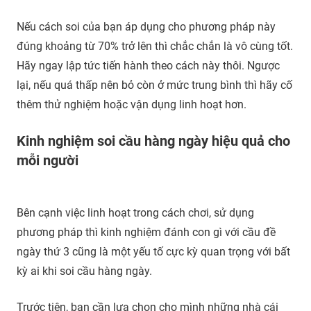
Nếu cách soi của bạn áp dụng cho phương pháp này
đúng khoảng từ 70% trở lên thì chắc chắn là vô cùng tốt.
Hãy ngay lập tức tiến hành theo cách này thôi. Ngược
lại, nếu quá thấp nên bỏ còn ở mức trung bình thì hãy cố
thêm thử nghiệm hoặc vận dụng linh hoạt hơn.
Kinh nghiệm soi cầu hàng ngày hiệu quả cho
mỗi người
Bên cạnh việc linh hoạt trong cách chơi, sử dụng
phương pháp thì kinh nghiệm đánh con gì với cầu đề
ngày thứ 3 cũng là một yếu tố cực kỳ quan trọng với bất
kỳ ai khi soi cầu hàng ngày.
Trước tiên, bạn cần lựa chọn cho mình những nhà cái