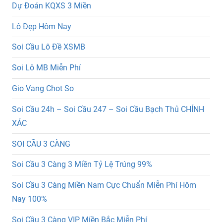
Dự Đoán KQXS 3 Miền
Lô Đẹp Hôm Nay
Soi Cầu Lô Đề XSMB
Soi Lô MB Miễn Phí
Gio Vang Chot So
Soi Cầu 24h – Soi Cầu 247 – Soi Cầu Bạch Thủ CHÍNH
XÁC
SOI CẦU 3 CÀNG
Soi Cầu 3 Càng 3 Miền Tỷ Lệ Trúng 99%
Soi Cầu 3 Càng Miền Nam Cực Chuẩn Miễn Phí Hôm
Nay 100%
Soi Cầu 3 Càng VIP Miền Bắc Miễn Phí