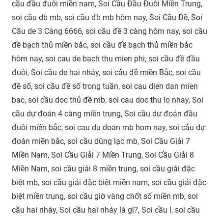
cầu đầu đuôi miền nam, Soi Cầu Đầu Đuôi Miền Trung,
soi cầu db mb, soi cầu đb mb hôm nay, Soi Cầu Đề, Soi
Cầu de 3 Càng 6666, soi cầu đề 3 càng hôm nay, soi cầu
đề bạch thủ miền bắc, soi cầu đề bạch thủ miền bắc
hôm nay, soi cau de bach thu mien phi, soi cầu đề đầu
đuôi, Soi cầu de hai nháy, soi cầu đề miền Bắc, soi cầu
đề số, soi cầu đề số trong tuần, soi cau dien dan mien
bac, soi cầu doc thủ đề mb, soi cau doc thu lo nhay, Soi
cầu dự đoán 4 càng miền trung, Soi cầu dự đoán đầu
đuôi miền bắc, soi cau du doan mb hom nay, soi cầu dự
đoán miền bắc, soi cầu dũng lạc mb, Soi Cầu Giải 7
Miền Nam, Soi Cầu Giải 7 Miền Trung, Soi Cầu Giải 8
Miền Nam, soi cầu giải 8 miền trung, soi cầu giải đặc
biệt mb, soi cầu giải đặc biệt miền nam, soi cầu giải đặc
biệt miền trung, soi cầu giờ vàng chốt số miền mb, soi
cầu hai nháy, Soi cầu hai nháy là gì?, Soi cầu l, soi cầu