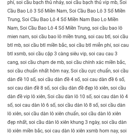
phí, soi cầu bạch thủ nháy, soi cầu bạch thủ vip mb, Soi
Cầu Bao Lô 3 Số Miền Nam, Soi Cầu Bao Lô 3 Số Miền
Trung, Soi Cầu Bao Lô 4 Số Miền Nam Bao Lo Miền
Nam, Soi Cầu Bao Lô 4 Số Miền Trung, soi cầu bao lô
mien nam, soi cầu bao lô miền trung, soi cau btl, soi cầu
btl mb, soi cầu btl miền bắc, soi cầu btl miễn phí, soi cau
btl xsmb, soi cầu cặp 3 càng siêu vip, soi cau cau 3
cang, soi cầu chạm de mb, soi cầu chính xác miền bắc,
soi cầu chuẩn nhất hôm nay, Soi cầu cực chuẩn, soi cầu
dàn đề 10 số, soi cầu dàn đề 4 số, soi cau dàn đề 6 số,
soi cau dàn đề 8 số, soi cầu dàn đề đẹp lô xiên, soi cầu
dàn đề vip lô xiên, Soi cầu dàn lô 10 số, soi cau dàn lô 4
số, soi cau dàn lô 6 số, soi cầu dàn lô 8 số, soi cầu dàn
lô xiên, soi cầu dàn lô xiên chuẩn, soi cầu dàn lô xiên
đẹp nhất, soi cầu dàn lô xiên khung 3 ngày, soi cầu dàn
lô xiên miền bắc, soi cau dàn lô xiên xsmb hom nay, soi