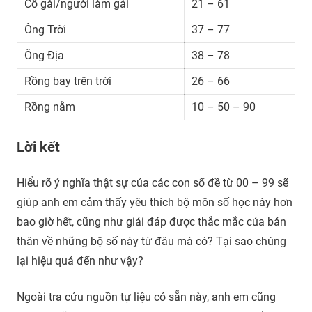
Cố gái/người làm gái
21 – 61
Ông Trời
37 – 77
Ông Địa
38 – 78
Rồng bay trên trời
26 – 66
Rồng nằm
10 – 50 – 90
Lời kết
Hiểu rõ ý nghĩa thật sự của các con số đề từ 00 – 99 sẽ
giúp anh em cảm thấy yêu thích bộ môn số học này hơn
bao giờ hết, cũng như giải đáp được thắc mắc của bản
thân về những bộ số này từ đâu mà có? Tại sao chúng
lại hiệu quả đến như vậy?
Ngoài tra cứu nguồn tự liệu có sẵn này, anh em cũng