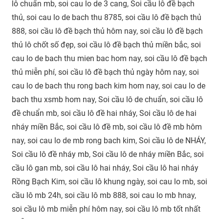
lô chuẩn mb, soi cau lo de 3 cang, Soi cầu lô đề bạch
thủ, soi cau lo de bach thu 8785, soi cầu lô đề bạch thủ
888, soi cầu lô đề bạch thủ hôm nay, soi cầu lô đề bạch
thủ lô chốt số đẹp, soi cầu lô đề bạch thủ miền bắc, soi
cau lo de bach thu mien bac hom nay, soi cầu lô đề bạch
thủ miễn phí, soi cầu lô đề bạch thủ ngày hôm nay, soi
cau lo de bach thu rong bach kim hom nay, soi cau lo de
bach thu xsmb hom nay, Soi cầu lô de chuẩn, soi cầu lô
đề chuẩn mb, soi cầu lô đề hai nháy, Soi cầu lô de hai
nháy miền Bắc, soi cầu lô đề mb, soi cầu lô đề mb hôm
nay, soi cau lo de mb rong bach kim, Soi cầu lô de NHÁY,
Soi cầu lô đề nháy mb, Soi cầu lô de nháy miền Bắc, soi
cầu lô gan mb, soi cầu lô hai nháy, Soi cầu lô hai nháy
Rồng Bạch Kim, soi cầu lô khung ngày, soi cau lo mb, soi
cầu lô mb 24h, soi cầu lô mb 888, soi cau lo mb hnay,
soi cầu lô mb miễn phí hôm nay, soi cầu lô mb tốt nhất