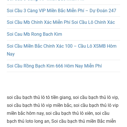
Soi Cầu 3 Càng VIP Miền Bắc Miễn Phí – Dự Đoán 247
Soi Cầu Mb Chính Xác Miễn Phí Soi Cầu Lô Chính Xác
Soi Cau Mb Rong Bach Kim
Soi Cầu Miền Bắc Chính Xác 100 – Cầu Lô XSMB Hôm
Nay
Soi Cầu Rồng Bạch Kim 666 Hôm Nay Miễn Phí
soi cầu bạch thủ lô tô tiền giang, soi cầu bạch thủ lô vip,
soi cầu bạch thủ lô vip miền bắc, soi cầu bạch thủ lô vip
miền bắc hôm nay, soi cầu bạch thủ lô xiên, soi cầu
bạch thủ loto long an, Soi cầu bạch thủ miền Bắc miễn