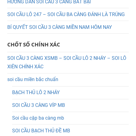
HƯỚNG DẪN SOI CẦU 3 CÀNG BẤT BẠI
SOI CẦU LÔ 247 – SOI CẦU BA CÀNG ĐÁNH LÀ TRÚNG
BÍ QUYẾT SOI CẦU 3 CÀNG MIỀN NAM HÔM NAY
CHỐT SỐ CHÍNH XÁC
SOI CẦU 3 CÀNG XSMB – SOI CẦU LÔ 2 NHÁY – SOI LÔ
XIÊN CHÍNH XÁC
soi cầu miền bắc chuẩn
BẠCH THỦ LÔ 2 NHÁY
SOI CẦU 3 CÀNG VÍP MB
Soi cầu cặp ba càng mb
SOI CẦU BẠCH THỦ ĐỀ MB