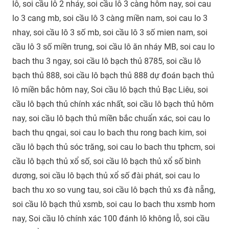
lô, soi cầu lô 2 nháy, soi cầu lô 3 càng hôm nay, soi cau
lo 3 cang mb, soi cầu lô 3 càng miền nam, soi cau lo 3
nhay, soi cầu lô 3 số mb, soi cầu lô 3 số mien nam, soi
cầu lô 3 số miền trung, soi cầu lô ăn nháy MB, soi cau lo
bach thu 3 ngay, soi cầu lô bạch thủ 8785, soi cầu lô
bạch thủ 888, soi cầu lô bạch thủ 888 dự đoán bạch thủ
lô miền bắc hôm nay, Soi cầu lô bạch thủ Bạc Liêu, soi
cầu lô bạch thủ chính xác nhất, soi cầu lô bạch thủ hôm
nay, soi cầu lô bạch thủ miền bắc chuẩn xác, soi cau lo
bach thu qngai, soi cau lo bach thu rong bach kim, soi
cầu lô bạch thủ sóc trăng, soi cau lo bach thu tphcm, soi
cầu lô bạch thủ xổ số, soi cầu lô bạch thủ xổ số bình
dương, soi cầu lô bạch thủ xổ số đài phát, soi cau lo
bach thu xo so vung tau, soi cầu lô bạch thủ xs đà nẵng,
soi cầu lô bạch thủ xsmb, soi cau lo bach thu xsmb hom
nay, Soi cầu lô chính xác 100 đánh lô không lỗ, soi cầu