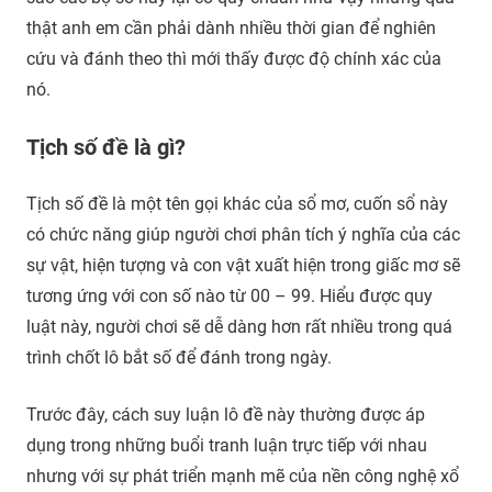
thật anh em cần phải dành nhiều thời gian để nghiên
cứu và đánh theo thì mới thấy được độ chính xác của
nó.
Tịch số đề là gì?
Tịch số đề là một tên gọi khác của sổ mơ, cuốn sổ này
có chức năng giúp người chơi phân tích ý nghĩa của các
sự vật, hiện tượng và con vật xuất hiện trong giấc mơ sẽ
tương ứng với con số nào từ 00 – 99. Hiểu được quy
luật này, người chơi sẽ dễ dàng hơn rất nhiều trong quá
trình chốt lô bắt số để đánh trong ngày.
Trước đây, cách suy luận lô đề này thường được áp
dụng trong những buổi tranh luận trực tiếp với nhau
nhưng với sự phát triển mạnh mẽ của nền công nghệ xổ