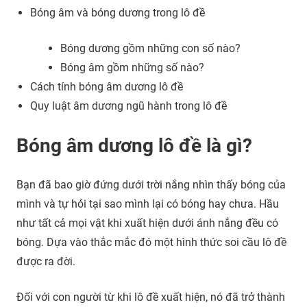
Bóng âm và bóng dương trong lô đề
Bóng dương gồm những con số nào?
Bóng âm gồm những số nào?
Cách tính bóng âm dương lô đề
Quy luật âm dương ngũ hành trong lô đề
Bóng âm dương lô đề là gì?
Bạn đã bao giờ đứng dưới trời nắng nhìn thấy bóng của
mình và tự hỏi tại sao mình lại có bóng hay chưa. Hầu
như tất cả mọi vật khi xuất hiện dưới ánh nắng đều có
bóng. Dựa vào thắc mắc đó một hình thức soi cầu lô đề
được ra đời.
Đối với con người từ khi lô đề xuất hiện, nó đã trở thành