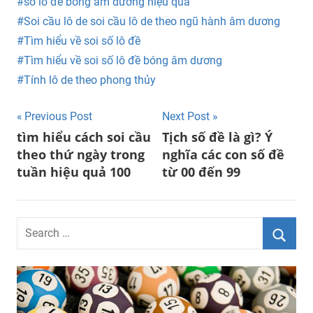
số lô đề bóng âm dương hiệu quả
Soi cầu lô de soi cầu lô de theo ngũ hành âm dương
Tìm hiểu về soi số lô đề
Tìm hiểu về soi số lô đề bóng âm dương
Tính lô de theo phong thủy
Điều
Previous Post
Next Post
tìm hiểu cách soi cầu
Tịch số đề là gì? Ý
hướng
theo thứ ngày trong
nghĩa các con số đề
bài
tuần hiệu quả 100
từ 00 đến 99
viết
Search
for:
Searc