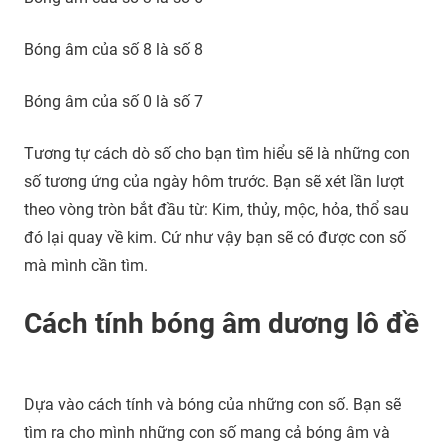
Bóng âm của số 8 là số 8
Bóng âm của số 0 là số 7
Tương tự cách dò số cho bạn tìm hiểu sẽ là những con
số tương ứng của ngày hôm trước. Bạn sẽ xét lần lượt
theo vòng tròn bắt đầu từ: Kim, thủy, mộc, hỏa, thổ sau
đó lại quay về kim. Cứ như vậy bạn sẽ có được con số
mà mình cần tìm.
Cách tính bóng âm dương lô đề
Dựa vào cách tính và bóng của những con số. Bạn sẽ
tìm ra cho mình những con số mang cả bóng âm và