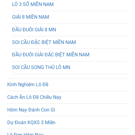
LÔ 3 SỐ MIỀN NAM
GIẢI 8 MIỀN NAM
ĐẦU ĐUÔI GIẢI 8 MN
SOI CẦU ĐẶC BIỆT MIỀN NAM
ĐẦU ĐUÔI GIẢI ĐẶC BIỆT MIỀN NAM
SOI CẦU SONG THỦ LÔ MN
Kinh Nghiệm Lô Đề
Cách Ăn Lô Đề Chiều Nay
Hôm Nay Đánh Con Gì
Dự Đoán KQXS 3 Miền
Lô Đẹp Hôm Nay