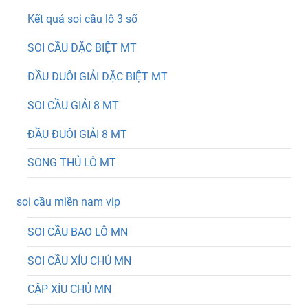
Kết quả soi cầu lô 3 số
SOI CẦU ĐẶC BIỆT MT
ĐẦU ĐUÔI GIẢI ĐẶC BIỆT MT
SOI CẦU GIẢI 8 MT
ĐẦU ĐUÔI GIẢI 8 MT
SONG THỦ LÔ MT
soi cầu miền nam vip
SOI CẦU BAO LÔ MN
SOI CẦU XÍU CHỦ MN
CẶP XÍU CHỦ MN